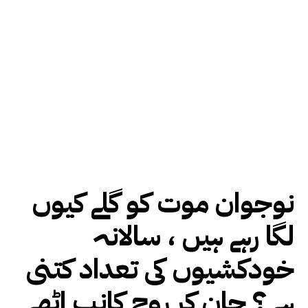
نوجوان موت کو گلے کیوں
لگا رہے ہیں ، سالانہ
خودکشیوں کی تعداد کتنی
ہے ؟ جان کر روح کانپ اٹھے