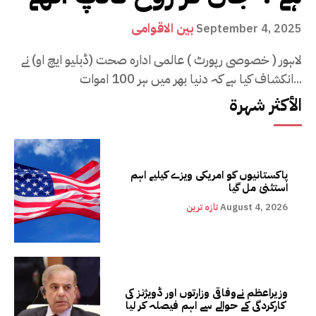
بین الاقوامی
September 4, 2025
لاہور ( خصوصی رپورٹ ) عالمی ادارہ صحت (ڈبلیو ایچ او) نے
انکشاف کیا ہے کہ دنیا بھر میں ہر 100 اموات...
الأكثر شهرة
پاکستانیوں کو امریکی ویزے کیلیے اہم
استثنیٰ مل گیا
August 4, 2026
تازہ ترین
وزیراعظم نےوفاقی وزارتوں اور ڈویژنز کی
کارکردگی کے حوالے سے اہم فیصلہ کر لیا