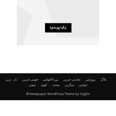
بلاگز
رپورٹس
تجارتی خبریں
بین الاقوامی
قومی خبریں
تازہ ترین
خواتین
میگزین
صحت
کھیل
شوبز
© Newspaper WordPress Theme by TagDiv