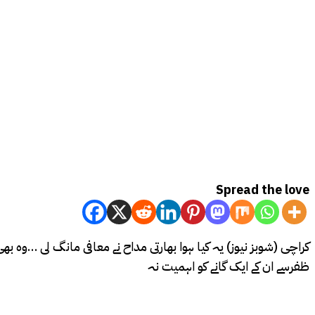
Spread the love
کراچی (شوبز نیوز) یہ کیا ہوا بھارتی مداح نے معافی مانگ لی …وہ بھی
ظفرسے ان کے ایک گانے کو اہمیت نہ