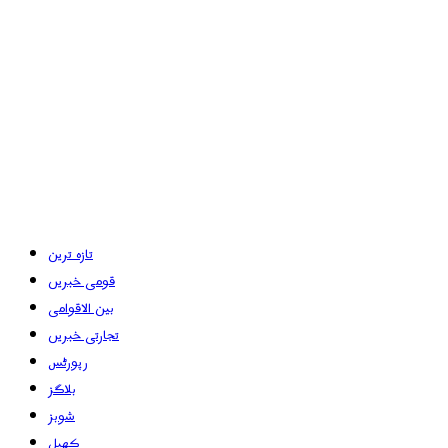
تازہ ترین
قومی خبریں
بین الاقوامی
تجارتی خبریں
رپورٹس
بلاگز
شوبز
کھیل