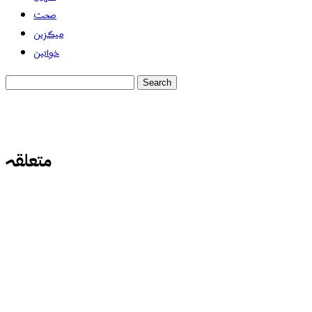
صحت
میگزین
خواتین
متعلقہ