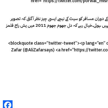
href=”https://twitter.com/porwal_m
 دوران مسافر کو سیٹ کے نیچے ایسی چیز نظر آگئی کہ تصویر
پوسٹ کی تو ریل حکام کی دوڑیں لگ گئیں.علی ظفر نے اپنی بھارتی پرستار کے بیان کو سراہتے ہوئے کہا، کوئی بات نہیں ابھی بھی بہت دیر نہیں ہوئی۔خیال رہے کہ دل جھوم جھوم 2011 میں یش راج فلمز
<blockquote class=”twitter-tweet”><p lang=”en” d
Zafar (@AliZafarsays) <a href=”https://twit