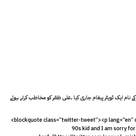
ے نام ایک ٹویٹر پیغام جاری کیا ۔علی ظفر کو مخاطب کرتے ہوئے
<blockquote class=”twitter-tweet”><p lang=”en” 
90s kid and I am sorry f