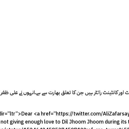
اور کانٹینٹ رائٹر ہیں جن کا تعلق بھارت سے ہے۔انہوں نے علی ظفر ک
dir=”ltr”>Dear <a href=”https://twitter.com/AliZafar
or not giving enough love to Dil Jhoom Jhoom during 