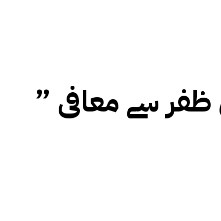
” دل جھوم جھوم “…بھارتی مداح نے علی ظفر سے معافی