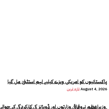
پاکستانیوں کو امریکی ویزے کیلیے اہم استثنیٰ مل گیا
August 4, 2026
تازہ ترین
وزیراعظم نےوفاقی وزارتوں اور ڈویژنز کی کارکردگی کے حوالے سے اہم فیصلہ کر لیا