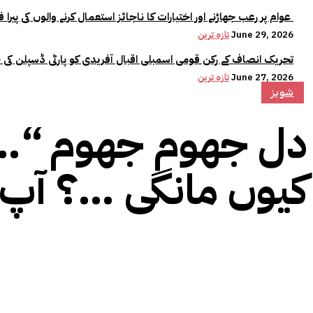
عوام پر رعب جھاڑنے اور اختیارات کا ناجائز استعمال کرنے والوں کی پیرا فورس میں کوئی جگہ نہیں:وزیراعلیٰ مریم نواز
June 29, 2026
تازہ ترین
تحریک انصاف کے رکن قومی اسمبلی اقبال آفریدی کو پارٹی ڈسپلن کی 
June 27, 2026
تازہ ترین
شوبز
کیوں مانگی …؟ آپ 