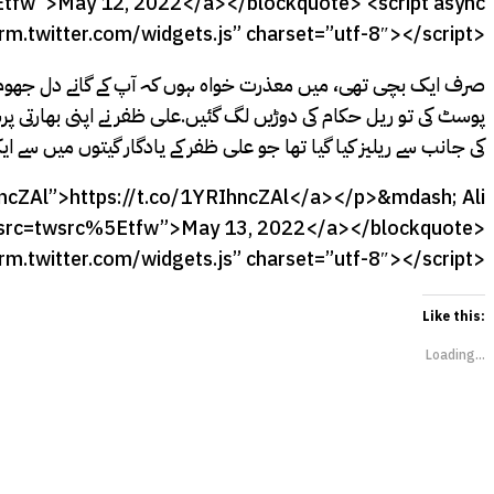
tfw”>May 12, 2022</a></blockquote> <script async
orm.twitter.com/widgets.js” charset=”utf-8″></script>
صرف ایک بچی تھی، میں معذرت خواہ ہوں کہ آپ کے گانے دل جھوم ج
کی جانب سے ریلیز کیا گیا تھا جو علی ظفر کے یادگار گیتوں میں سے ای
IhncZAl”>https://t.co/1YRIhncZAl</a></p>&mdash; Ali
ef_src=twsrc%5Etfw”>May 13, 2022</a></blockquote>
orm.twitter.com/widgets.js” charset=”utf-8″></script>
Like this:
Loading...