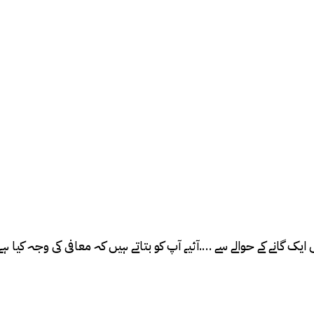
 ایک گانے کے حوالے سے ….آئیے آپ کو بتاتے ہیں کہ معافی کی وجہ کیا ہ