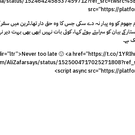
isha/status/1524642458537459712?ref_src=twsrc%5E
src=”https://platf
ھوم کو وہ پیار نہ دے سکی جس کا وہ حق دار تھا۔ٹرین میں سفر کے
ک ہے۔
ir=”ltr”>Never too late 🙂 <a href=”https://t.co/1YR
ter.com/AliZafarsays/status/1525004717025271808?r
<script async src=”https://platf