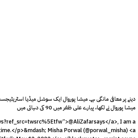
دینے پر معافی مانگی ہے۔ میشا پوروال ایک سوشل میڈیا اسٹریٹیجسٹ 
میشا پوروال نے لکھا، پیارے علی ظفر میں 90 کی دہائی میں
says?ref_src=twsrc%5Etfw”>@AliZafarsays</a>, I am a
its time.</p>&mdash; Misha Porwal (@porwal_misha) <a