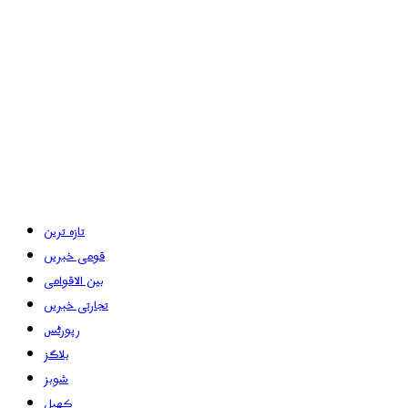
تازہ ترین
قومی خبریں
بین الاقوامی
تجارتی خبریں
رپورٹس
بلاگز
شوبز
کھیل