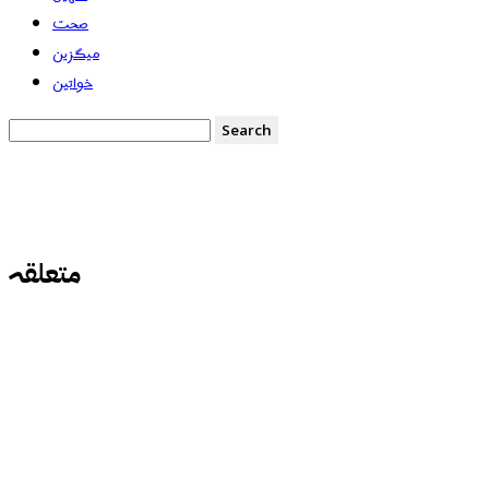
صحت
میگزین
خواتین
متعلقہ