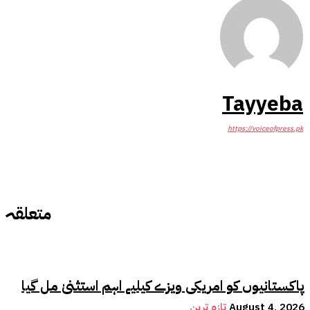
Tayyeba
https://voiceofpress.pk
متعلقہ
پاکستانیوں کو امریکی ویزے کیلیے اہم استثنیٰ مل گیا
August 4, 2026
تازہ ترین