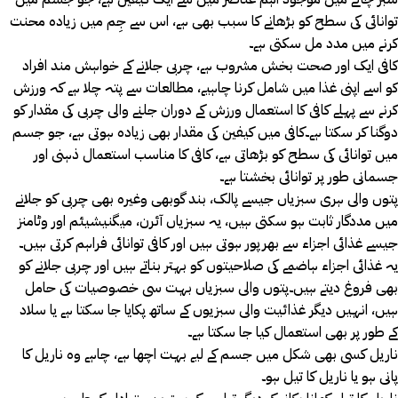
توانائی کی سطح کو بڑھانے کا سبب بھی ہے، اس سے جِم میں زیادہ محنت
کرنے میں مدد مل سکتی ہے۔
کافی ایک اور صحت بخش مشروب ہے، چربی جلانے کے خواہش مند افراد
کو اسے اپنی غذا میں شامل کرنا چاہیے، مطالعات سے پتہ چلا ہے کہ ورزش
کرنے سے پہلے کافی کا استعمال ورزش کے دوران جلنے والی چربی کی مقدار کو
دوگنا کر سکتا ہے۔کافی میں کیفین کی مقدار بھی زیادہ ہوتی ہے، جو جسم
میں توانائی کی سطح کو بڑھاتی ہے، کافی کا مناسب استعمال ذہنی اور
جسمانی طور پر توانائی بخشتا ہے۔
پتوں والی ہری سبزیاں جیسے پالک، بند گوبھی وغیرہ بھی چربی کو جلانے
میں مددگار ثابت ہو سکتی ہیں، یہ سبزیاں آئرن، میگنیشیئم اور وٹامنز
جیسے غذائی اجزاء سے بھرپور ہوتی ہیں اور کافی توانائی فراہم کرتی ہیں۔
یہ غذائی اجزاء ہاضمے کی صلاحیتوں کو بہتر بناتے ہیں اور چربی جلانے کو
بھی فروغ دیتے ہیں۔پتوں والی سبزیاں بہت سی خصوصیات کی حامل
ہیں، انہیں دیگر غذائیت والی سبزیوں کے ساتھ پکایا جا سکتا ہے یا سلاد
کے طور پر بھی استعمال کیا جا سکتا ہے۔
ناریل کسی بھی شکل میں جسم کے لیے بہت اچھا ہے، چاہے وہ ناریل کا
پانی ہو یا ناریل کا تیل ہو۔