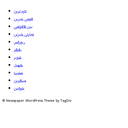
تازہ ترین
قومی خبریں
بین الاقوامی
تجارتی خبریں
رپورٹس
بلاگز
شوبز
کھیل
صحت
میگزین
خواتین
© Newspaper WordPress Theme by TagDiv