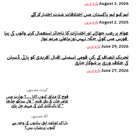
August 3, 2026
تازہ ترین
ایم کیو ایم پاکستان میں اختلافات شدت اختیار کر گئے
August 2, 2026
تازہ ترین
عوام پر رعب جھاڑنے اور اختیارات کا ناجائز استعمال کرنے والوں کی پیرا
فورس میں کوئی جگہ نہیں:وزیراعلیٰ مریم نواز
June 29, 2026
تازہ ترین
تحریک انصاف کے رکن قومی اسمبلی اقبال آفریدی کو پارٹی ڈسپلن
کی خلاف ورزی پر شوکاز جاری
June 27, 2026
تازہ ترین
گزشتہ مضمون
فوج کا مذاق کیوں اڑایا ….؟ بھارت میں
عامر خان کی نئی فلم ” لال سنگھ چڈھا
” کا بائیکاٹ کرنے کی مہم چل پڑی
اگلا مضمون
باراک اوبامہ اپنی بیٹیوں کی وجہ سے
کیوں پریشان ہیں؟