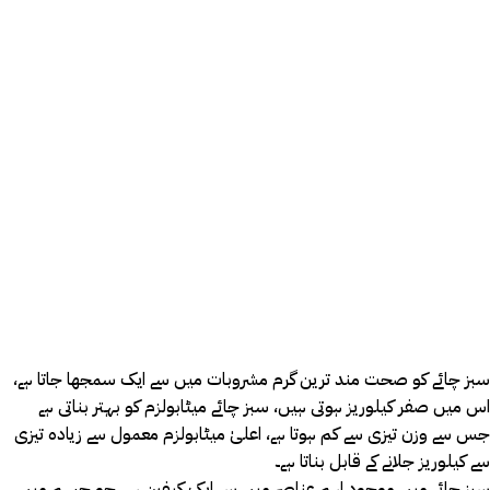
سبز چائے کو صحت مند ترین گرم مشروبات میں سے ایک سمجھا جاتا ہے،
اس میں صفر کیلوریز ہوتی ہیں، سبز چائے میٹابولزم کو بہتر بناتی ہے
جس سے وزن تیزی سے کم ہوتا ہے، اعلیٰ میٹابولزم معمول سے زیادہ تیزی
سے کیلوریز جلانے کے قابل بناتا ہے۔
سبز چائے میں موجود اہم عناصر میں سے ایک کیفین ہے، جو جسم میں