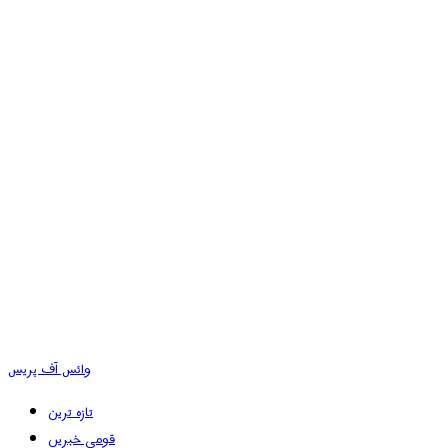
وائس آف پریس
تازہ ترین
قومی خبریں