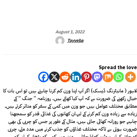
August 1, 2022
Tayyeba
Spread the love
لاہور ( مانیٹرنگ ڈیسک) اگر آپ اپنا وزن کم کرنا چاہتے ہیں تو اس بات کا
خیال رکھنے کی ضرورت ہے کہ آپ کیا کھاتے ہیں. روزنامہ ” جنگ ” کے
مطابق مختلف عوامل ہیں جو وزن میں کمی کے سفر کو متاثر کرتے ہیں۔
زیادہ سے زیادہ وزن کم کرنے کے لیے،ان کھانوں کی غذائی قدر کو سمجھنا
چاہیے جو روزانہ کھائی جاتی ہیں، مثال کے طور پر جس کو چربی کی بھی
ضرورت ہوتی ہے تاکہ مختلف غذاؤں کو جذب کرنے میں مدد ملے، چربی
کو جلانے کے لیے پروٹین کھایا جاتا ہے، وزن میں کمی کو بڑھانے کے لیے کم