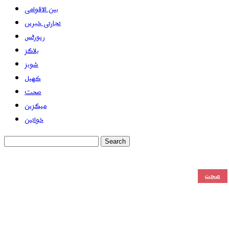
بین الاقوامی
تجارتی خبریں
رپورٹس
بلاگز
شوبز
کھیل
صحت
میگزین
خواتین
صحت