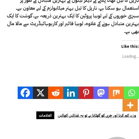
ناریل کا تیل کھانا پکانے کے دیگر تیلوں کے بہترین متبادل کے طور پر
استعمال ہو سکتا ہے، ناریل کا تیل بہتر میٹابولزم کے لیے معاون ہے۔
سبزی خوروں کے لیے لوبیا پروٹین کا ایک بہترین ذریعہ ہے، گوشت کا ایک
بہترین متبادل ہونے کے علاوہ، لوبیا فائبر اور کاربوہائیڈریٹ سے مالا مال
بھی ہے۔
Like this:
Loading...
وزن کم کرنا اور چربی کو گھٹانا ہے تو یہ غذائیں کھائیں
العلامات