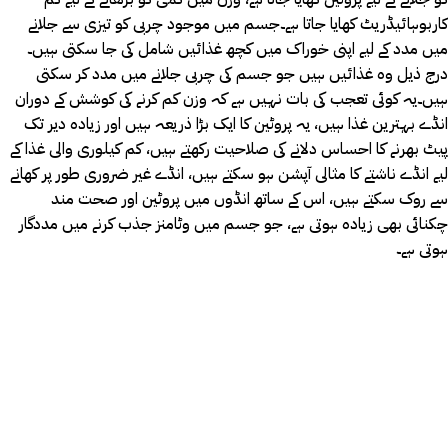
کاربوہائیڈریٹ کھایا جاتا ہے۔جسم میں موجود چربی کو تیزی سے جلانے
میں مدد کے لیے اپنی خوراک میں کچھ غذائیں شامل کی جا سکتی ہیں۔
درج ذیل وہ غذائیں ہیں جو جسم کی چربی جلانے میں مدد کر سکتی
ہیں۔یہ کوئی تعجب کی بات نہیں ہے کہ وزن کم کرنے کی کوشش کے دوران
انڈے بہترین غذا ہیں، یہ پروٹین کا ایک بڑا ذریعہ ہیں اور زیادہ دیر تک
پیٹ بھرنے کا احساس دلانے کی صلاحیت رکھتے ہیں، کم کیلوری والی غذا کے
لیے انڈے ناشتے کا مثالی آپشن ہو سکتے ہیں، انڈے غیر ضروری طور پر کھانے
سے روک سکتے ہیں، اس کے ساتھ انڈوں میں پروٹین اور صحت مند
چکنائی بھی زیادہ ہوتی ہے، جو جسم میں وٹامنز جذب کرنے میں مددگار
ہوتی ہے۔