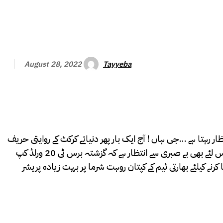
Tayyeba
August 28, 2022
ر رہتا ہے …جی ہاں ! آج ایک بار پھر دنیائے کرکٹ کے روایتی حریف
پاکستان اور بھارت ایک دوسرے کا مقابلہ میدان میں کریں گے. شائقین کرکٹ پاک بھارت مقابلہ دیکھنے کو بے تاب ہیں ، آج کے ٹاکرے کا اس لئے بھی بے صبری سے انتظار ہے کہ گزشتہ برس ٹی 20 ورلڈ کپ