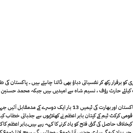
رتری کو برقرار رکھ کر نفسیاتی دباؤ بھی ڈالنا چاہتے ہیں ۔ پاکست
ک کیلئے حارث رؤف ، نسیم شاہ سے امیدیں ہیں جبکہ محمد حسنین او
ارت نے 7 جبکہ پاکستان نے 5 میچز میں کامیابی حاصل کی۔
می کرکٹ ٹیم کے کپتان بابر اعظم نے کھلاڑیوں سے جذباتی خطاب کیا۔پا
خلاف حاصل کی گئی فتح کو یاد کرنے کا کہہ رہے ہیں۔بابر اعظم کاکہنا
، جب یاد کرو گے ساری چیزیں آنا شروع ہوجائیں گی، سوچ لانا شروع ک