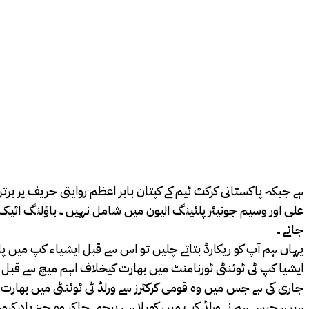
ہے جبکہ پاکستانی کرکٹ ٹیم کے کپتان بابر اعظم روایتی حریف پر ب
علی اور وسیم جونیئر پلئینگ الیون میں شامل نہیں ۔ باؤلنگ اٹی
جائے ۔
یہاں ہم آپ کو ریکارڈ بتاتے چلیں تو اس سے قبل ایشیاء کپ میں پاکستان اور بھارت کی ٹیمیں 13 بار ایک دوسرے کے مدمقابل آئیں جہاں بھ
ایشیا کپ ٹی ٹوئنٹی ٹورنامنٹ میں بھارت کیخلاف اہم میچ سے قبل قو
جاری کی ہے جس میں وہ قومی کرکٹرز سے ورلڈ ٹی ٹوئنٹی میں بھارت کی
ہیں، جیسے ہم نے ورلڈ کپ میں کھیلا ہے، پیچھے جاکر وہ چیز یاد کرو