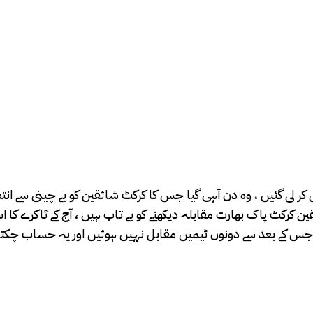
 کر لی گئیں ، وہ دن آہی گیا جس کا کرکٹ شائقین کو بے چینی سے انتظا