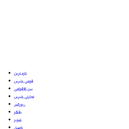
تازہ ترین
قومی خبریں
بین الاقوامی
تجارتی خبریں
رپورٹس
بلاگز
شوبز
کھیل