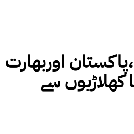
،پاکستان اوربھارت
ا کھلاڑیوں سے