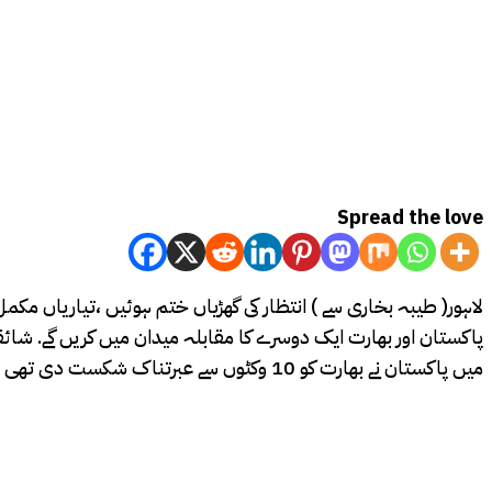
Spread the love
لاہور( طیبہ بخاری سے ) انتظار کی گھڑیاں ختم ہوئیں ،تیاریاں مکمل
میں پاکستان نے بھارت کو 10 وکٹوں سے عبرتناک شکست دی تھی جس کے بعد سے دونوں ٹیمیں مقابل نہیں ہوئیں اور یہ حساب چکتا کرنے کیلئے بھارتی ٹیم کے کپتان روہت شرما پر بہت زیادہ پریشر