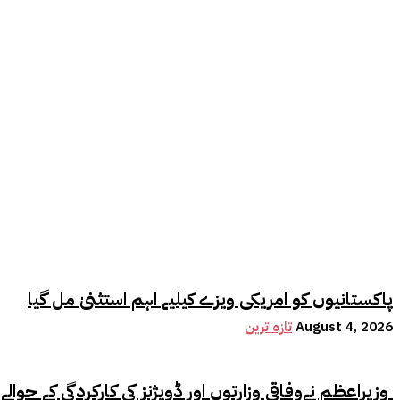
پاکستانیوں کو امریکی ویزے کیلیے اہم استثنیٰ مل گیا
August 4, 2026
تازہ ترین
وزیراعظم نےوفاقی وزارتوں اور ڈویژنز کی کارکردگی کے حوالے سے اہم فیصلہ کر لیا