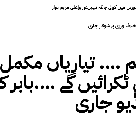
خلاف ورزی پر شوکاز جاری
تم …. تیاریاں مکمل
ٹکرائیں گے ….بابر ک
یو جاری