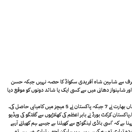
ان کی طرف سے شاہین شاہ آفریدی سکواڈ کا حصہ نہیں جبکہ حسن
ر شاہنواز دھانی میں سے کسی ایک یا شائد دونوں کو موقع دیا
کستان کرکٹ بورڈ نے بابر اعظم کی کھلاڑیوں سے گفتگو کی ویڈیو
 ہے کہ ’اسی باڈی لینگوئج سے کھیلنا ہے جیسے ہم کھیلتے آرہے
ردو تیاری تو ہم کر ہی رہے ہیں، لیکن اچھی تیاری وہی ہے تو