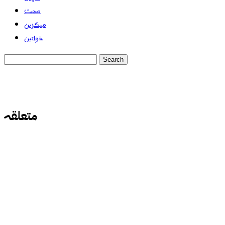
صحت
میگزین
خواتین
متعلقہ