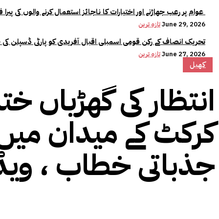
عوام پر رعب جھاڑنے اور اختیارات کا ناجائز استعمال کرنے والوں کی پیرا فورس میں کوئی جگہ نہیں:وزیراعلیٰ مریم نواز
June 29, 2026
تازہ ترین
تحریک انصاف کے رکن قومی اسمبلی اقبال آفریدی کو پارٹی ڈسپلن کی 
June 27, 2026
تازہ ترین
کھیل
انتظار کی گھڑیاں خ
کرکٹ کے میدان میں‌ 
جذباتی خطاب ، ویڈ