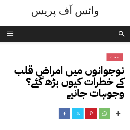
وائس آف پریس
صحت
نوجوانوں میں امراض قلب
کے خطرات کیوں بڑھ گئے؟
وجوہات جانیے