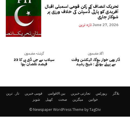
تحریک انصاف کے رکن قومی اسمبلی اقبال
آفریدی کو پارٹی ڈسپلن کی خلاف ورزی پر
شوکاز جاری
June 27, 2026
تازہ ترین
اگلا مضمون
گزشتہ مضمون
ڈار بھی خوار ہوگا، الیکشن وقت
سیلاب سے جی ڈی پی کا 23
سے پہلے ہونگے : شیخ رشید
فیصد نقصان ہوا
بلاگز
رپورٹس
تجارتی خبریں
بین الاقوامی
قومی خبریں
تازہ ترین
خواتین
میگزین
صحت
کھیل
شوبز
© Newspaper WordPress Theme by TagDiv