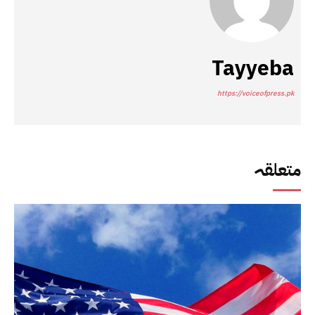
Tayyeba
https://voiceofpress.pk
متعلقہ