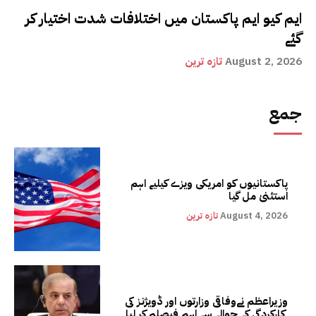
ایم کیو ایم پاکستان میں اختلافات شدت اختیار کر
گئے
August 2, 2026
تازہ ترین
جمع
پاکستانیوں کو امریکی ویزے کیلیے اہم
استثنیٰ مل گیا
August 4, 2026
تازہ ترین
وزیراعظم نےوفاقی وزارتوں اور ڈویژنز کی
کارکردگی کے حوالے سے اہم فیصلہ کر لیا