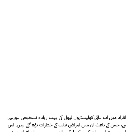
افراد میں اب ہائی کولیسٹرول لیول کی بہت زیادہ تشخیص ہورہی
ہے، جس کے باعث ان میں امراض قلب کے خطرات بڑھ گئے ہیں۔ اس