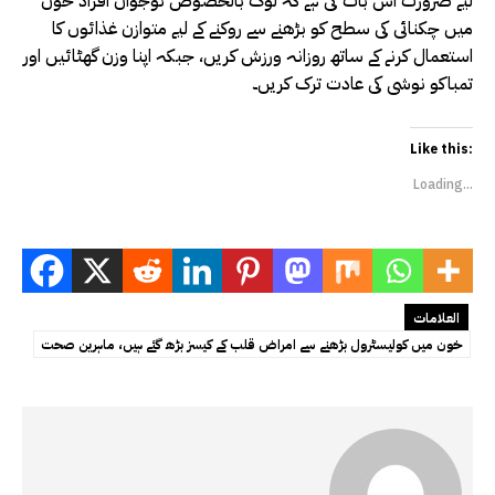
لیے ضرورت اس بات کی ہے کہ لوگ بالخصوص نوجوان افراد خون
میں چکنائی کی سطح کو بڑھنے سے روکنے کے لیے متوازن غذائوں کا
استعمال کرنے کے ساتھ روزانہ ورزش کریں، جبکہ اپنا وزن گھٹائیں اور
تمباکو نوشی کی عادت ترک کریں۔
Like this:
Loading...
العلامات
خون میں کولیسٹرول بڑھنے سے امراض قلب کے کیسز بڑھ گئے ہیں، ماہرین صحت