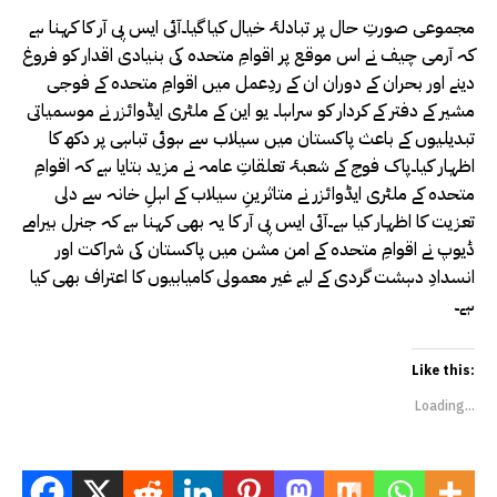
مجموعی صورتِ حال پر تبادلۂ خیال کیا گیا۔آئی ایس پی آر کا کہنا ہے
کہ آرمی چیف نے اس موقع پر اقوامِ متحدہ کی بنیادی اقدار کو فروغ
دینے اور بحران کے دوران ان کے ردِعمل میں اقوامِ متحدہ کے فوجی
مشیر کے دفتر کے کردار کو سراہا۔ یو این کے ملٹری ایڈوائزر نے موسمیاتی
تبدیلیوں کے باعث پاکستان میں سیلاب سے ہوئی تباہی پر دکھ کا
اظہار کیا۔پاک فوج کے شعبۂ تعلقاتِ عامہ نے مزید بتایا ہے کہ اقوامِ
متحدہ کے ملٹری ایڈوائزر نے متاثرینِ سیلاب کے اہلِ خانہ سے دلی
تعزیت کا اظہار کیا ہے۔آئی ایس پی آر کا یہ بھی کہنا ہے کہ جنرل بیرامے
ڈیوپ نے اقوامِ متحدہ کے امن مشن میں پاکستان کی شراکت اور
انسدادِ دہشت گردی کے لیے غیر معمولی کامیابیوں کا اعتراف بھی کیا
ہے۔
Like this:
Loading...