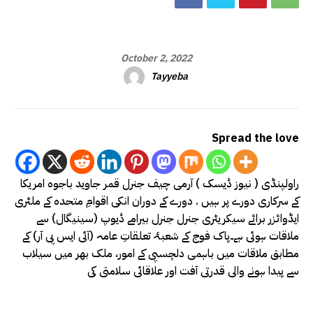
October 2, 2022
Tayyeba
Spread the love
راولپنڈی ( نیوز ڈیسک ) آرمی چیف جنرل قمر جاوید باجوہ امریکا
کے سرکاری دورے پر ہیں . دورے کے دوران انکی اقوامِ متحدہ کے ملٹری
ایڈوائزر برائے سیکریٹری جنرل جنرل بیرامے ڈیوپ (سینیگال) سے
ملاقات ہوئی ہے۔پاک فوج کے شعبۂ تعلقاتِ عامہ (آئی ایس پی آر) کے
مطابق ملاقات میں باہمی دلچسپی کے امور، ملک بھر میں سیلاب
سے پیدا ہونے والی قدرتی آفت اور علاقائی سلامتی کی