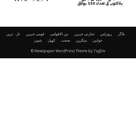
ہلاکتوں کی تعداد 133 ہوگئی
بلاگز
رپورٹس
تجارتی خبریں
بین الاقوامی
قومی خبریں
تازہ ترین
خواتین
میگزین
صحت
کھیل
شوبز
© Newspaper WordPress Theme by TagDiv