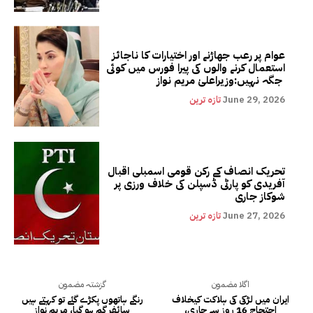
عوام پر رعب جھاڑنے اور اختیارات کا ناجائز
استعمال کرنے والوں کی پیرا فورس میں کوئی
جگہ نہیں:وزیراعلیٰ مریم نواز
June 29, 2026
تازہ ترین
تحریک انصاف کے رکن قومی اسمبلی اقبال
آفریدی کو پارٹی ڈسپلن کی خلاف ورزی پر
شوکاز جاری
June 27, 2026
تازہ ترین
اگلا مضمون
گزشتہ مضمون
ایران میں لڑکی کی ہلاکت کیخلاف
رنگے ہاتھوں پکڑے گئے تو کہتے ہیں
احتجاج 16 روز سے جاری،
سائفر گم ہو گیا، مریم نواز