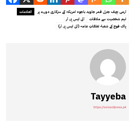
آرمی چیف جنرل قمر جاوید باجوہ امریکہ کے سرکاری دورے پر
العلامات
اہم شخصیت سے ملاقات
آئی ایس پی آر
پاک فوج کے شعبۂ تعلقاتِ عامہ (آئی ایس پی آر)
Tayyeba
https://voiceofpress.pk