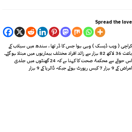
Spread the love
کراچی ( ویب ڈیسک ) وہی ہوا جس کا ڈر تھا ، سندھ میں سیلاب کے
باعث 36 لاکھ 82 ہزار سے زائد افراد مختلف بیماریوں میں مبتلا ہو گئے۔
اس حوالے سے ‏محکمۂ صحت کا کہنا ہے کہ 24 گھنٹوں میں جلدی
امراض کے 9 ہزار 7 کیس رپورٹ ہوئے جبکہ ڈائریا کے 9 ہزار