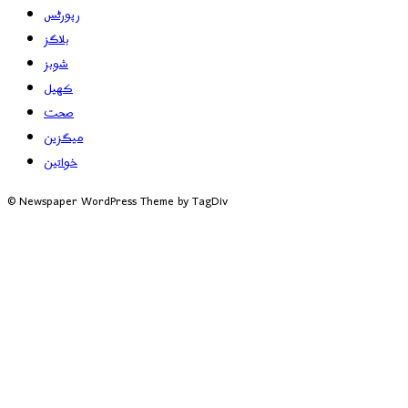
رپورٹس
بلاگز
شوبز
کھیل
صحت
میگزین
خواتین
© Newspaper WordPress Theme by TagDiv