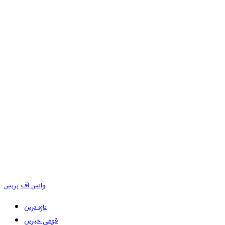
وائس آف پریس
تازہ ترین
قومی خبریں