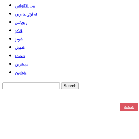
بین الاقوامی
تجارتی خبریں
رپورٹس
بلاگز
شوبز
کھیل
صحت
میگزین
خواتین
صحت