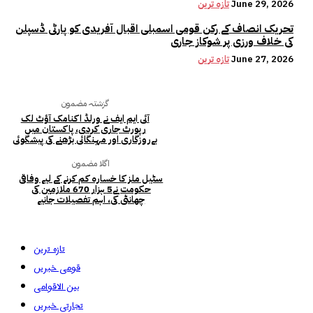
June 29, 2026
تازہ ترین
تحریک انصاف کے رکن قومی اسمبلی اقبال آفریدی کو پارٹی ڈسپلن
کی خلاف ورزی پر شوکاز جاری
June 27, 2026
تازہ ترین
گزشتہ مضمون
آئی ایم ایف نے ورلڈ اکنامک آؤٹ لک
رپورٹ جاری کردی، پاکستان میں
بےروزگاری اور مہنگائی بڑھنے کی پیشگوئی
اگلا مضمون
سٹیل ملز کا خسارہ کم کرنے کے لیے وفاقی
حکومت نے5 ہزار 670 ملازمین کی
چھانٹی کی، اہم تفصیلات جانیے
تازہ ترین
قومی خبریں
بین الاقوامی
تجارتی خبریں