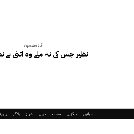
اگلا مضمون
نظیر جس کی نہ ملے وہ اتنی بے ن
خواتین
میگزین
صحت
کھیل
شوبز
بلاگز
رپور