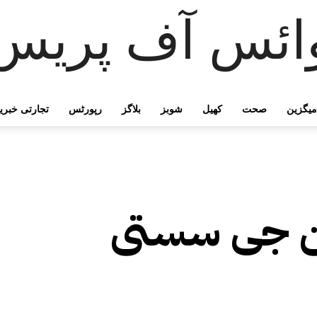
ائس آف پریس
میگزین
صحت
کھیل
شوبز
بلاگز
رپورٹس
تجارتی خبری
این جی سستی