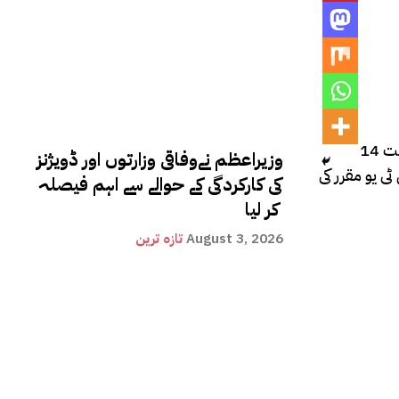
سوئی سدرن سسٹم پر ایل این جی 2 اعشاریہ 28 ڈالر فی ایم ایم بی ٹی یو سستی ہوگئی۔سوئی ناردرن سسٹم پر ایل این جی کی نئی قیمت 14
وزیراعظم نےوفاقی وزارتوں اور ڈویژنز
 جی کی نئی قیمت 15 اعشاریہ 18 ڈالر فی ایم ایم بی ٹی یو مقرر کی
کی کارکردگی کے حوالے سے اہم فیصلہ
کر لیا
August 3, 2026
تازہ ترین