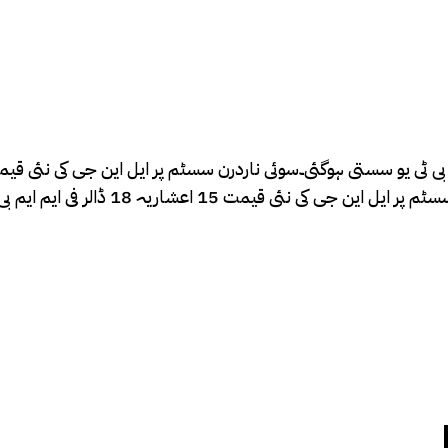
اعشاریہ 78 ڈالر فی ایم ایم بی ٹی یو مقرر کی گئی ہے۔سوئی سدرن سسٹم پر ایل این