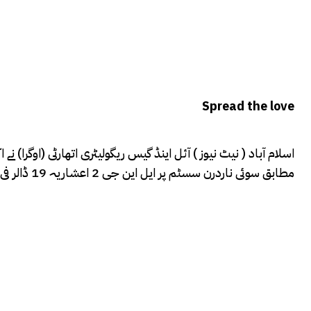
Spread the love
اسلام آباد ( نیٹ نیوز ) آئل اینڈ گیس ریگولیٹری اتھارٹی (اوگرا) نے
مطابق سوئی ناردرن سسٹم پر ایل این جی 2 اعشاریہ 19 ڈالر فی ایم ایم بی ٹی یو سستی ہوگئی۔اسی طرح