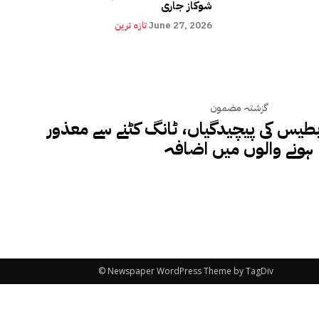
شوکاز جاری
June 27, 2026
تازہ ترین
گزشتہ مضمون
طیس کی پیچیدگیاں، ٹانگ کٹنے سے معذور
ہونے والوں میں اضافہ
© Newspaper WordPress Theme by TagDiv