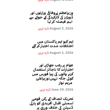
وزیراعظم نےوفاقی وزارتوں اور
ڈویژنز کی کارکردگی کے حوالے سے
اہم فیصلہ کر لیا
August 3, 2026
تازہ ترین
ایم کیو ایم پاکستان میں
اختلافات شدت اختیار کر گئے
August 2, 2026
تازہ ترین
عوام پر رعب جھاڑنے اور
اختیارات کا ناجائز استعمال
کرنے والوں کی پیرا فورس میں
کوئی جگہ نہیں:وزیراعلیٰ
مریم نواز
June 29, 2026
تازہ ترین
تحریک انصاف کے رکن قومی
اسمبلی اقبال آفریدی کو پارٹی
ڈسپلن کی خلاف ورزی پر