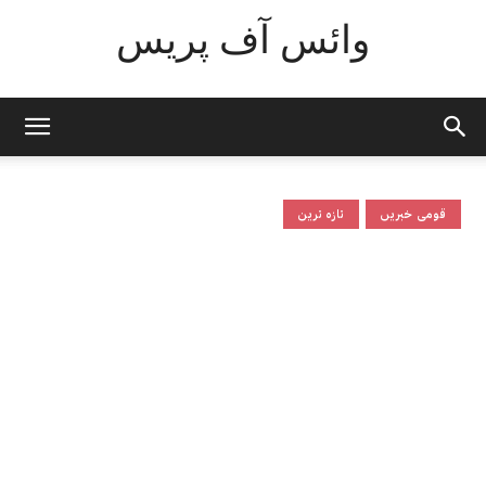
وائس آف پریس
قومی خبریں
تازہ ترین