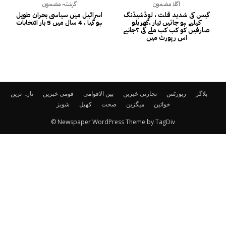
اگلا مضمون
گزشتہ مضمون
گیس کی شدید قلت ، لوڈشیڈنگ
اسرائیل میں سیاسی بحران طویل
کیلیے ہو جائیں تیار ،گھریلو
ہو گیا ، 4 سال میں 5 بار انتخابات
صارفیں کو کب کب ملے گی ؟جانیے
اس رپورٹ میں
بلاگز
رپورٹس
تجارتی خبریں
بین الاقوامی
قومی خبریں
تازہ ترین
خواتین
میگزین
صحت
کھیل
شوبز
© Newspaper WordPress Theme by TagDiv