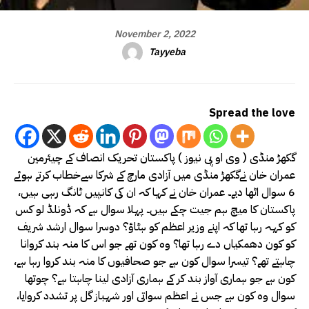
November 2, 2022
Tayyeba
Spread the love
گکھڑ منڈی ( وی او پی نیوز ) پاکستان تحریک انصاف کے چیئرمین
عمران خان نےگکھڑ منڈی میں آزادی مارچ کے شرکا سےخطاب کرتے ہوئے
6 سوال اٹھا دیے۔ عمران خان نے کہا کہ ان کی کانپیں ٹانگ رہی ہیں،
پاکستان کا میچ ہم جیت چکے ہیں۔ پہلا سوال ہے کہ ڈونلڈ لو کس
کو کہہ رہا تھا کہ اپنے وزیر اعظم کو ہٹاؤ؟ دوسرا سوال ارشد شریف
کو کون دھمکیاں دے رہا تھا؟ وہ کون تھے جو اس کا منہ بند کروانا
چاہتے تھے؟ تیسرا سوال کون ہے جو صحافیوں کا منہ بند کروا رہا ہے،
کون ہے جو ہماری آواز بند کر کے ہماری آزادی لینا چاہتا ہے؟ چوتھا
سوال وہ کون ہے جس نے اعظم سواتی اور شہباز گل پر تشدد کروایا،