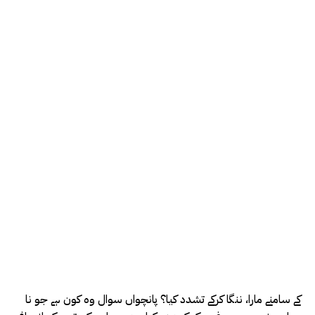
کے سامنے مارا، ننگا کرکے تشدد کیا؟ پانچواں سوال وہ کون ہے جو نا