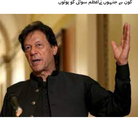
کون ہے جنہوں نےاعظم سواتی کو پوتوں