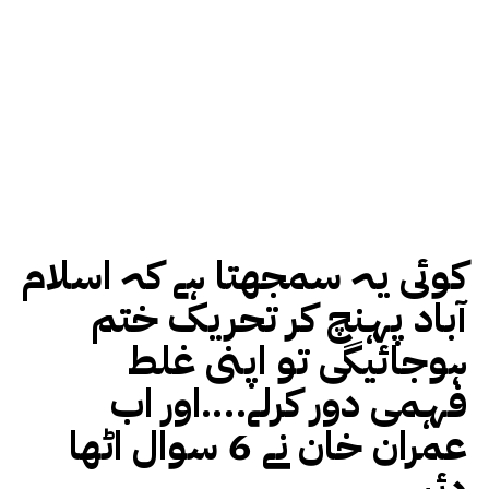
کوئی یہ سمجھتا ہے کہ اسلام
آباد پہنچ کر تحریک ختم
ہوجائیگی تو اپنی غلط
فہمی دور کرلے….اور اب
عمران خان نے 6 سوال اٹھا