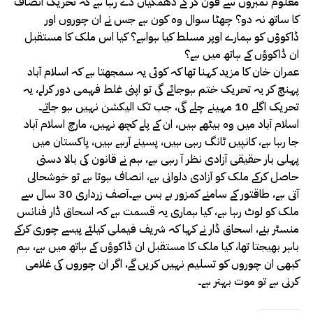
معلوم نمبروں سے فون کر کے دھمکیاں دے رہا ہے کہ تحریک انصاف
کا ساتھ نہ دو؟ چھٹا سوال وہ کون ہے جس نے ان چوروں اور
ڈاکوؤں کو ہمارے اوپر مسلط کیا ہواہے؟ کیا اس ملک کا مستقبل
ان ڈاکوؤں کے ہاتھ میں ہے؟
عمران خان کا مزید کہنا تھا کہ کوئی یہ سمجھتا ہے کہ اسلام آباد
پہنچ کر یہ تحریک ختم ہوجائے گی تو اپنی غلط فہمی دور کرلے، یہ
تحریک اگلے 10 مہینے چلے گی، جب تک الیکشن نہیں ہو جاتے۔
اسلام آباد میں وہ بیٹھے ہیں، ان کے پلے کچھ نہیں، مارچ اسلام آباد
جا رہا ہے، کانپیں ٹانگ رہی ہیں، پسینے آرہے ہیں، پاکستان میں
پہلی بار حقیقی آزادی نظر آ رہی ہے، ہم نے قانون کی بالا دستی
حاصل کرکے ملک کو آزادی دلوانی ہے، انصاف ہوتا ہے تو خوشحالی
آتی ہے، طاقتور کے سامنے کمزور بے بس ہے۔آصف زرداری 30 سال سے
ملک کو لوٹ رہا ہے، کیا ہماری یہ قسمت ہے کہ اسحاق ڈار فنانس
منسٹر بنے، اسحاق ڈار نے کہا کہ شریف فیملی کیلئے پیسے چوری کرکے
باہر بھیجتا تھا، کیا ملک کا مستقبل ان ڈاکوؤں کے ہاتھ میں ہے، ہم
کبھی ان چوروں کو تسلیم نہیں کریں گے، اگر ان چوروں کی غلامی
کرنی ہے تو موت بہتر ہے۔