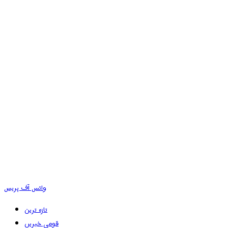
وائس آف پریس
تازہ ترین
قومی خبریں