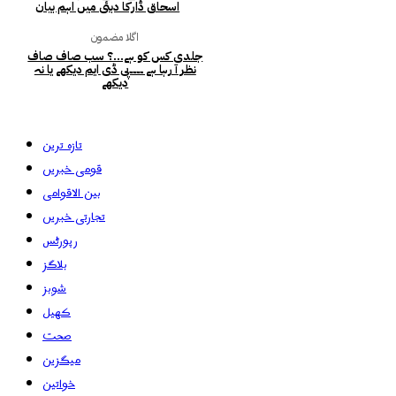
اسحاق ڈارکا دبئی میں اہم بیان
اگلا مضمون
جلدی کس کو ہے…؟ سب صاف صاف
نظر آ رہا ہے ۔۔۔۔پی ڈی ایم دیکھے یا نہ
دیکھے
تازہ ترین
قومی خبریں
بین الاقوامی
تجارتی خبریں
رپورٹس
بلاگز
شوبز
کھیل
صحت
میگزین
خواتین