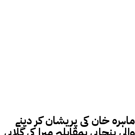
ماہرہ خان کی پریشان کر دینے
والی پنجابی بمقابلہ میرا کی گلابی