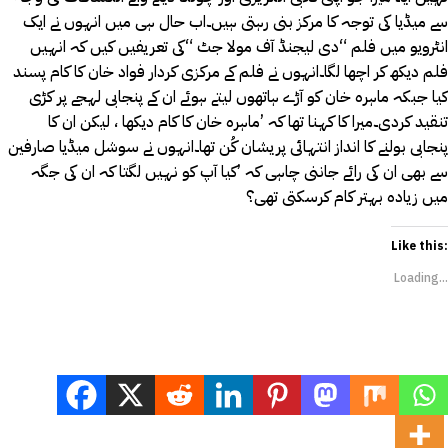
سے میڈیا کی توجہ کا مرکز بنی رہتی ہیں۔اب حال ہی میں انہوں نے ایک
انٹرویو میں فلم “دی لیجنڈ آف مولا جٹ “کی تعریفیں کیں کہ انہیں
فلم دیکھ کر اچھا لگا۔انہوں نے فلم کے مرکزی کردار فواد خان کا کام پسند
کیا جبکہ ماہرہ خان کو آڑے ہاتھوں لیتے ہوئے ان کے پنجابی لہجے پر کڑی
تنقید کردی۔میرا کا کہنا تھا کہ ’ماہرہ خان کا کام دیکھا ، لیکن ان کا
پنجابی بولنے کا انداز انتہائی پریشان کُن تھا۔انہوں نے سوشل میڈیا صارفین
سے بھی ان کی رائے جاننی چاہی کہ ’کیا آپ کو نہیں لگتا کہ ان کی جگہ
میں زیادہ بہتر کام کرسکتی تھی؟
Like this:
Loading...