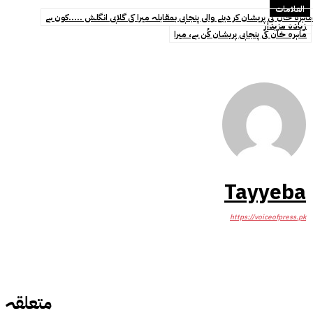
العلامات
ماہرہ خان کی پریشان کر دینے والی پنجابی بمقابلہ میرا کی گلابی انگلش .....کون ہے
زیادہ مزیدار
ماہرہ خان کی پنجابی پریشان کُن ہے، میرا
Tayyeba
https://voiceofpress.pk
متعلقہ