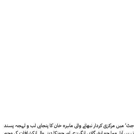
جٹ‘ میں مرکزی کردار نبھانے والی ماہرہ خان کا پنجابی لب و لہجہ پسند
نہیں آیا۔ میرا جو اپنی گلابی انگریزی اور چونکا دینے والے انکشافات کی وجہ