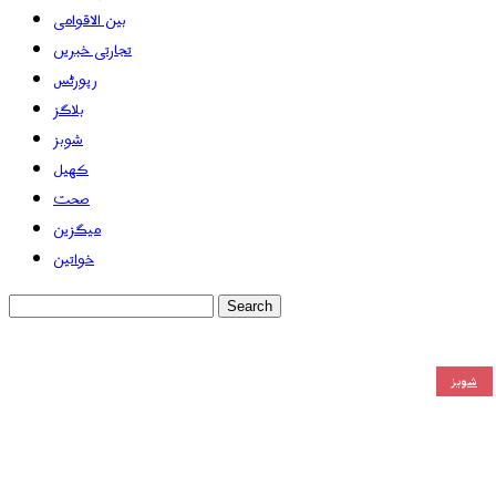
بین الاقوامی
تجارتی خبریں
رپورٹس
بلاگز
شوبز
کھیل
صحت
میگزین
خواتین
شوبز