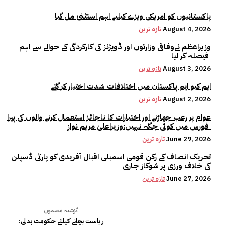
پاکستانیوں کو امریکی ویزے کیلیے اہم استثنیٰ مل گیا
August 4, 2026
تازہ ترین
وزیراعظم نےوفاقی وزارتوں اور ڈویژنز کی کارکردگی کے حوالے سے اہم
فیصلہ کر لیا
August 3, 2026
تازہ ترین
ایم کیو ایم پاکستان میں اختلافات شدت اختیار کر گئے
August 2, 2026
تازہ ترین
عوام پر رعب جھاڑنے اور اختیارات کا ناجائز استعمال کرنے والوں کی پیرا
فورس میں کوئی جگہ نہیں:وزیراعلیٰ مریم نواز
June 29, 2026
تازہ ترین
تحریک انصاف کے رکن قومی اسمبلی اقبال آفریدی کو پارٹی ڈسپلن
کی خلاف ورزی پر شوکاز جاری
June 27, 2026
تازہ ترین
گزشتہ مضمون
ریاست بچانے کیلئے حکومت بدلی: