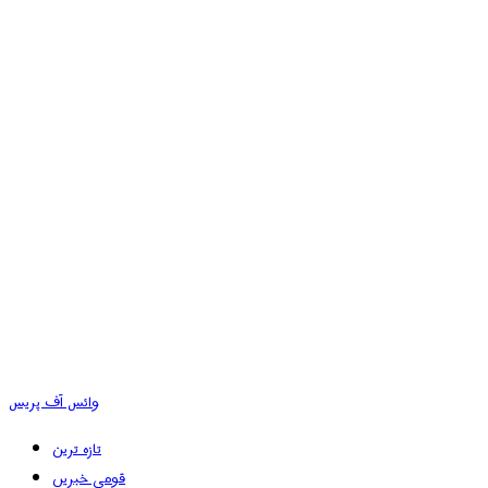
وائس آف پریس
تازہ ترین
قومی خبریں