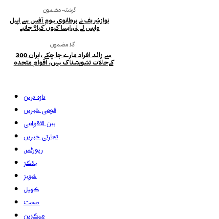
گزشتہ مضمون
نوازشریف نے برطانوی ہوم آفس سے اپیل
واپس لے لی،ایسا کیوں کیا؟ جانیے
اگلا مضمون
300 سے زائد افراد مارے جا چکے ،ایران
کےحالات تشویشناک ہیں، اقوام متحدہ
تازہ ترین
قومی خبریں
بین الاقوامی
تجارتی خبریں
رپورٹس
بلاگز
شوبز
کھیل
صحت
میگزین