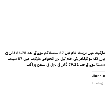
مارکیٹ میں برینٹ خام تیل 87 سینٹ کم ہونے کے بعد 86.75 ڈالرز فی
بیرل تک ہو گیا۔امریکی خام تیل بین الاقوامی مارکیٹ میں 87 سینٹ
سستا ہونے کے بعد 79.21 ڈالرز فی بیرل کی سطح پر آ گیا۔
Like this:
Loading...