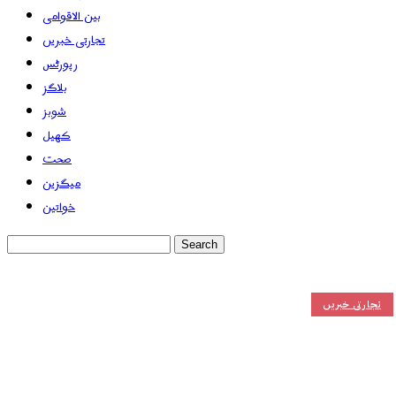
بین الاقوامی
تجارتی خبریں
رپورٹس
بلاگز
شوبز
کھیل
صحت
میگزین
خواتین
تجارتی خبریں