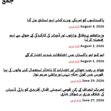
جمع
پاکستانیوں کو امریکی ویزے کیلیے اہم استثنیٰ مل گیا
August 4, 2026
تازہ ترین
وزیراعظم نےوفاقی وزارتوں اور ڈویژنز کی کارکردگی کے حوالے سے اہم
فیصلہ کر لیا
August 3, 2026
تازہ ترین
ایم کیو ایم پاکستان میں اختلافات شدت اختیار کر گئے
August 2, 2026
تازہ ترین
عوام پر رعب جھاڑنے اور اختیارات کا ناجائز استعمال کرنے والوں کی پیرا
فورس میں کوئی جگہ نہیں:وزیراعلیٰ مریم نواز
June 29, 2026
تازہ ترین
تحریک انصاف کے رکن قومی اسمبلی اقبال آفریدی کو پارٹی ڈسپلن
کی خلاف ورزی پر شوکاز جاری
June 27, 2026
تازہ ترین