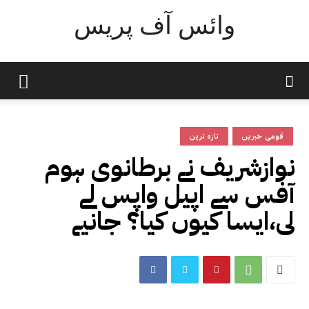
وائس آف پریس
قومی خبریں
تازہ ترین
نوازشریف نے برطانوی ہوم
آفس سے اپیل واپس لے
لی،ایسا کیوں کیا؟ جانیے