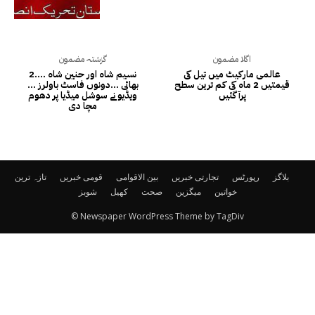
اگلا مضمون
گزشتہ مضمون
عالمی مارکیٹ میں تیل کی
نسیم شاہ اور حنین شاہ ….2
قیمتیں 2 ماہ کی کم ترین سطح
بھائی …دونوں فاسٹ باولرز …
پرآ گئیں
ویڈیو نے سوشل میڈیا پر دھوم
مچا دی
بلاگز
رپورٹس
تجارتی خبریں
بین الاقوامی
قومی خبریں
تازہ ترین
خواتین
میگزین
صحت
کھیل
شوبز
© Newspaper WordPress Theme by TagDiv