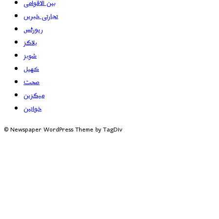
بین الاقوامی
تجارتی خبریں
رپورٹس
بلاگز
شوبز
کھیل
صحت
میگزین
خواتین
© Newspaper WordPress Theme by TagDiv