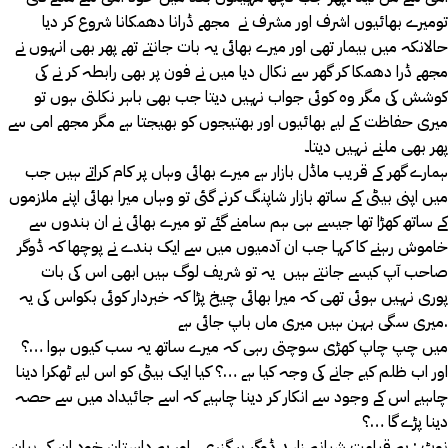
تومیرے بھائیوں اشرف اور مشرف نے مجھے ڈرانا دھمکانا شروع کر دیا
حالانکہ میں بیمار تھی اور میرے بھائی یہ بات جانتے تھے پھر بھی انہوں نے
مجھے ڈرا دھمکا کر گھر سے نکال دیا میں نے فون پر بھی رابطہ کر نے کی
کوشش کی مگر وہ کوئی جواب نہیں دیتا جب بھی باہر نکلتی ہوں تو
میری حفاظت کے لیے بھائیوں اور بھتیجوں کو بھیجتا ہے مگر مجھے امی سے
پھر بھی ملنے نہیں دیتا۔
ہمارے گھر کے قریب ماڈل بازار ہے میرے بھائی وہاں پر کام کراتے ہیں جب
میں اپنی بیٹی کے ساتھ بازار شاپنگ کرنے گئی تو وہاں میرا بھائی اپنے ملازموں
کے ساتھ کھڑا تھا جیسے ہی ہم سامنے گئے تو میرے بھائی نے ان بندوں سے
خاموش رہنے کا کہا جب ان آدمیوں میں سے ایک بندے نے پوچھا کہ ڈوگر
صاحب آپ کیسے جانتے ہیں یہ تو شریف لوگ ہیں ابھی اس کی بات
پوری نہیں ہوئی تھی کہ میرا بھائی چیخ پڑا کہ خبردار کوئی بکواس کی یہ
میری سگی بہن ہیں میری ماں باپ جائی ہے.
میں چپ چاپ کھڑی سوچتی رہی کہ میرے ساتھ یہ سب کیوں ہوا …؟
اور اب ظلم کیے جانے کی وجہ کیا ہے …؟ کیا ایک بیٹی کو اس لیے ٹھکرا دینا
چاہیے اس کے وجود سے انکار کر دینا چاہیے کہ اسے جائیداد میں سے حصہ
دینا پڑے گا …؟
نوٹ : یہ قیامت شبانہ زاہد ڈوگر پر گزری ، اور یہ داستان خود ان کی بیان