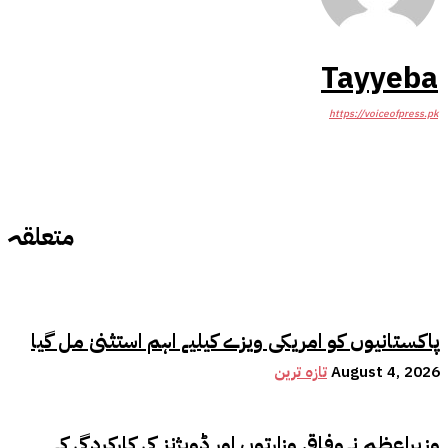
Tayyeba
https://voiceofpress.pk
متعلقہ
پاکستانیوں کو امریکی ویزے کیلیے اہم استثنیٰ مل گیا
August 4, 2026
تازہ ترین
وزیراعظم نےوفاقی وزارتوں اور ڈویژنز کی کارکردگی کے