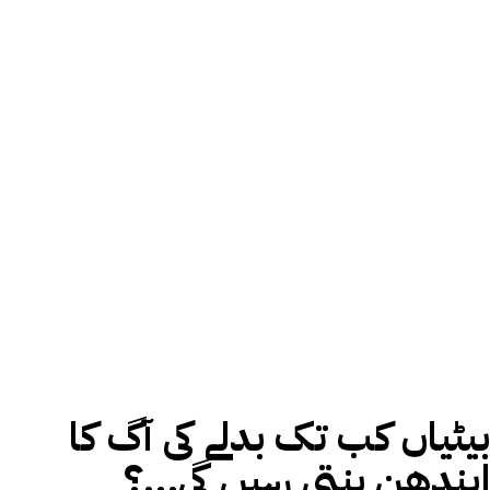
بیٹیاں کب تک بدلے کی آگ کا
ایندھن بنتی رہیں گی…؟