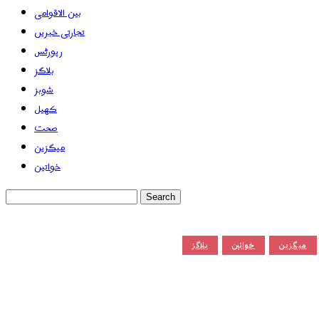
بین الاقوامی
تجارتی خبریں
رپورٹس
بلاگز
شوبز
کھیل
صحت
میگزین
خواتین
میگزین
خواتین
بلاگز