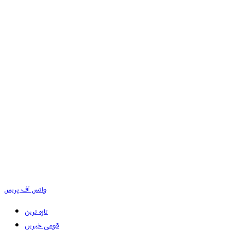
وائس آف پریس
تازہ ترین
قومی خبریں