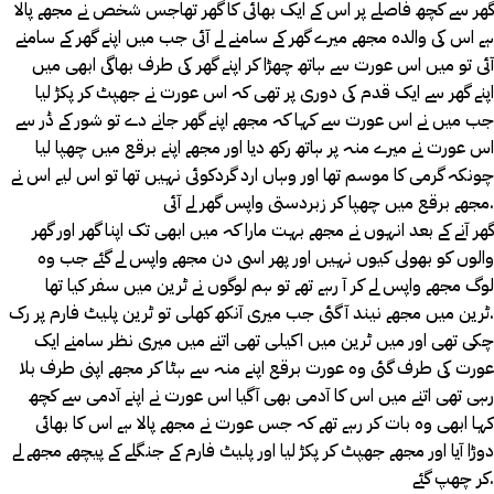
گھر سے کچھ فاصلے پر اس کے ایک بھائی کا گھر تھاجس شخص نے مجھے پالا
ہے اس کی والدہ مجھے میرے گھر کے سامنے لے آئی جب میں اپنے گھر کے سامنے
آئی تو میں اس عورت سے ہاتھ چھڑا کر اپنے گھر کی طرف بھاگی ابھی میں
اپنے گھر سے ایک قدم کی دوری پر تھی کہ اس عورت نے جھپٹ کر پکڑ لیا
جب میں نے اس عورت سے کہا کہ مجھے اپنے گھر جانے دے تو شور کے ڈر سے
اس عورت نے میرے منہ پر ہاتھ رکھ دیا اور مجھے اپنے برقع میں چھپا لیا
چونکہ گرمی کا موسم تھا اور وہاں ارد گردکوئی نہیں تھا تو اس لیے اس نے
مجھے برقع میں چھپا کر زبردستی واپس گھر لے آئی.
گھر آنے کے بعد انہوں نے مجھے بہت مارا کہ میں ابھی تک اپنا گھر اور گھر
والوں کو بھولی کیوں نہیں اور پھر اسی دن مجھے واپس لے گئے جب وہ
لوگ مجھے واپس لے کر آ رہے تھے تو ہم لوگوں نے ٹرین میں سفر کیا تھا
.ٹرین میں مجھے نیند آ گئی جب میری آنکھ کھلی تو ٹرین پلیٹ فارم پر رک
چکی تھی اور میں ٹرین میں اکیلی تھی اتنے میں میری نظر سامنے ایک
عورت کی طرف گئی وہ عورت برقع اپنے منہ سے ہٹا کر مجھے اپنی طرف بلا
رہی تھی اتنے میں اس کا آدمی بھی آگیا اس عورت نے اپنے آدمی سے کچھ
کہا ابھی وہ بات کر رہے تھے کہ جس عورت نے مجھے پالا ہے اس کا بھائی
دوڑا آیا اور مجھے جھپٹ کر پکڑ لیا اور پلیٹ فارم کے جنگلے کے پیچھے مجھے لے
کر چھپ گئے.