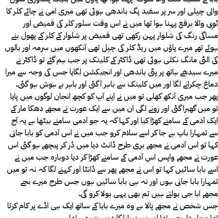
والی چپلی اور سر پر سفید پگ باندھی ہوئی تھی میری امی نے چائے کلر کا
ٹوپی والا برقع پہنا ہوا تھا میں نے اس وقت سلور کلر کی قمیض اور
مساگی رنگ کی شلوار پہن رکھی تھی قمیض پر شلوار کے کلر کے پھول بنے
ہوئے تھے میرے پاؤں میں ریڈ کلر کی چپل تھی آنکھوں میں سرمہ اور بالوں
کی الٹی مانگ نکلی ہوئی تھی ڈاکٹر کے کلینک پر جب ہم گئے تو ڈاکٹر نے
میرے سیدھے ہاتھ پر پٹی باندھی اور انجیکشن لگایا جس کی وجہ سے میرا
دماغ چکرانے لگا اور میں کلینک سے باہر آ گئی اور باہر بے ہوش ہو گئی۔
پھر جب میری آنکھ کھلی تو میں نے اپنے آپ کو کچھ انجان لوگوں میں پایا
تو میں گھبرا گئی اور رونے لگی ان میں سے ایک عورت نے مجھے دھکا مار کے
ایک آدمی کے سامنے کھڑا کیا اور کہا کہ یہ جو آدمی سامنے بیٹھا ہے یہ آج
سے تمہارا باپ ہے جا کر اسے سلام کرو جب میں نے اس آدمی کو بابا جانی
کہا تو اس آدمی نے مجھے بری طرح ڈانٹ دیا میں ڈر کر پیچھے ہو گئی اس
عورت نے مجھے واپس اس آدمی کے سامنے کھڑا کر دیا دوبارہ جب میں نے
اسے بابا سائیں کہا تو اس نے مجھے پھر سے ڈانٹا اور کہنے لگا کہ نہ تو میں
تمہارا بابا جانی ہوں اور نہ ہی بابا سائیں ہوں جس طرح میرے بچے
مجھے ابا جی بولتے ہیں تم بھی یہی بولا کرو گی۔
جس شخص نے مجھے پالا ہے وہ میرے بابا کے ساتھ ایک ہی اڈے پر کام کرتا