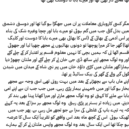
تھا محلے دار بھی تھا اور میرے بابا کا دوست بھی تھا
مگر کسی کاروباری معاملات پر ان میں جھگڑا ہو گیا تھا اور دوستی دشمنی
میں بدل گئی جب میں گم ہوئی تو میرے بابا اور چچا وغیرہ شک کی بناء
پر اس آدمی کے بھائی کے (اس کا بھائی بھی میرے بابا کا دوست اور کلیگ
تھا) گھر جا کر میرا پوچھا تو دونوں بھائیوں نے مجھے چھپا لیا اور جھوٹی
قسم اٹھا لی کہ ہمیں بچی کا نہیں معلوم قسم پر اعتبار کر کے چلے گئے
اور وہ لوگ مجھے اپنے ساتھ ڈی جی خان لے کر چلے گئے اور ملتان چھوڑ دیا
ہمارا گھر ملتان میں کڑی داؤد خان میں پیر نبی شاہ کے میدان میں شیدن
گول گپے والے کے گھر کی بیک سائیڈ پر تھا۔
اپنے ماں باپ سے بچھڑنے کے بعد میں بہت روتی تھی اسی وجہ سے مجھے
بخار ہو گیا اور میں 6مہینے بیمار پڑی رہی. میں جب جب ان سے اپنے امی
بابا سے ملنے کا کہتی تو وہ لوگ مجھے مارتے اور میرا کھانا پینا بھی بند کر
دیتے. میں زیادہ تر بستر پر پڑی رہتی وہ لوگ مجھے ہر سزا کے بعد یہ کہتے
کہ یہ تیرے باپ کی غلطی کی سزا ہے جو تجھے مل رہی ہے. پھر جب میں
ٹھیک ہوئی اس کے کچھ ماہ بعد اس واقعے کو تقریباً ایک سال کا عرصہ
ہو چکا تھا اس ایک سال بعد وہ لوگ مجھے واپس ملتان لے کر آئے ہمارے