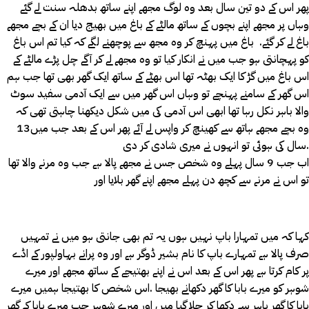
پھر اس کے دو تین سال بعد وہ لوگ مجھے اپنے ساتھ بدھلہ سنت لے گئے
وہاں پر مجھے اپنے بچوں کے ساتھ مالٹے کے باغ میں بھیج دیا ان کے بچے مجھے
باغ لے کر گئے. باغ میں پہنچ کر وہ مجھ سے پوچھنے لگے کہ کیا تم اس باغ
کو پہچانتی ہو جب میں نے انکار کیا تو وہ مجھے لے کر آگے چل پڑے مالٹے کے
اس باغ میں گڑ کا ایک بھٹہ تھا اس بھٹے کے ساتھ ایک گھر بھی تھا جب ہم
اس گھر کے سامنے پہنچے تو وہاں اس گھر میں سے ایک آدمی سفید سوٹ
والا باہر نکل رہا تھا ابھی اس آدمی کی میں شکل دیکھنا چاہتی تھی کہ
وہ بچے مجھے ہاتھ سے کھینچ کر واپس لے آئے پھر اس کے بعد جب میں13
سال کی ہوئی تو انہوں نے میری شادی کر دی.
اب جب 9 سال پہلے وہ شخص جس نے مجھے پالا ہے جب وہ مرنے والا تھا
تو اس نے مرنے سے کچھ دن پہلے مجھے اپنے گھر بلایا اور
کہا کہ میں تمہارا باپ نہیں ہوں یہ تم بھی جانتی ہو میں نے تمہیں
صرف پالا ہے تمہارے باپ کا نام بشیر ڈوگر ہے اور وہ پرانے بہاولپور کے اڈے
پر کام کرتا ہے پھر اس کے بعد اس نے اپنے بھتیجے کے ساتھ مجھے اور میرے
شوہر کو میرے بابا کا گھر دکھانے بھیجا .اس شخص کا بھتیجا ہمیں میرے
بابا کا گھر باہر سے دکھا کر چلا گیا میں اور میرے شوہر جب میرے بابا کے گھر