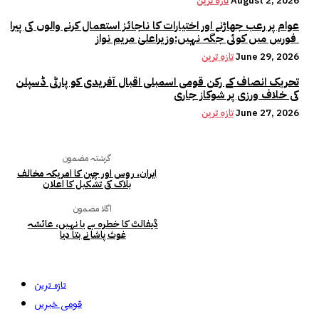
August 2, 2026
تازہ ترین
عوام پر رعب جھاڑنے اور اختیارات کا ناجائز استعمال کرنے والوں کی پیرا
فورس میں کوئی جگہ نہیں:وزیراعلیٰ مریم نواز
June 29, 2026
تازہ ترین
تحریک انصاف کے رکن قومی اسمبلی اقبال آفریدی کو پارٹی ڈسپلن
کی خلاف ورزی پر شوکاز جاری
June 27, 2026
تازہ ترین
گزشتہ مضمون
ایران، روس اور چین کا امریکہ مخالف
بلاک کی تشکیل کا اعلان
اگلا مضمون
ڈیفالٹ کا خطرہ ہے یا نہیں، عائشہ
غوث پاشا نے بتا دیا
تازہ ترین
قومی خبریں