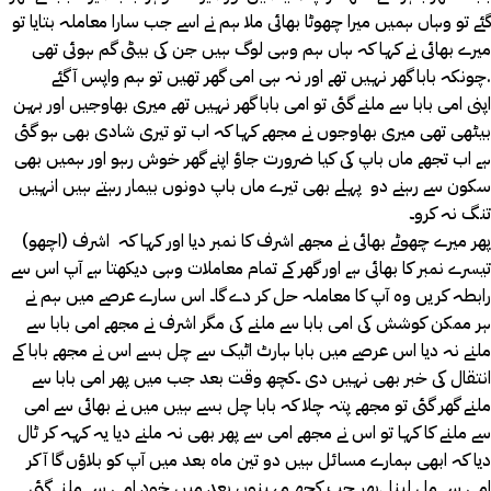
گئے تو وہاں ہمیں میرا چھوٹا بھائی ملا ہم نے اسے جب سارا معاملہ بتایا تو
میرے بھائی نے کہا کہ ہاں ہم وہی لوگ ہیں جن کی بیٹی گم ہوئی تھی
چونکہ بابا گھر نہیں تھے اور نہ ہی امی گھر تھیں تو ہم واپس آ گئے.
اپنی امی بابا سے ملنے گئی تو امی بابا گھر نہیں تھے میری بھاوجیں اور بہن
بیٹھی تھی میری بھاوجوں نے مجھے کہا کہ اب تو تیری شادی بھی ہو گئی
ہے اب تجھے ماں باپ کی کیا ضرورت جاؤ اپنے گھر خوش رہو اور ہمیں بھی
سکون سے رہنے دو پہلے بھی تیرے ماں باپ دونوں بیمار رہتے ہیں انہیں
تنگ نہ کرو۔
پھر میرے چھوٹے بھائی نے مجھے اشرف کا نمبر دیا اور کہا کہ اشرف (اچھو)
تیسرے نمبر کا بھائی ہے اور گھر کے تمام معاملات وہی دیکھتا ہے آپ اس سے
رابطہ کریں وہ آپ کا معاملہ حل کر دے گا۔ اس سارے عرصے میں ہم نے
ہر ممکن کوشش کی امی بابا سے ملنے کی مگر اشرف نے مجھے امی بابا سے
ملنے نہ دیا اس عرصے میں بابا ہارٹ اٹیک سے چل بسے اس نے مجھے بابا کے
انتقال کی خبر بھی نہیں دی ۔کچھ وقت بعد جب میں پھر امی بابا سے
ملنے گھر گئی تو مجھے پتہ چلا کہ بابا چل بسے ہیں میں نے بھائی سے امی
سے ملنے کا کہا تو اس نے مجھے امی سے پھر بھی نہ ملنے دیا یہ کہہ کر ٹال
دیا کہ ابھی ہمارے مسائل ہیں دو تین ماہ بعد میں آپ کو بلاؤں گا آ کر
امی سے مل لینا ۔پھر جب کچھ مہینوں بعد میں خود امی سے ملنے گئی