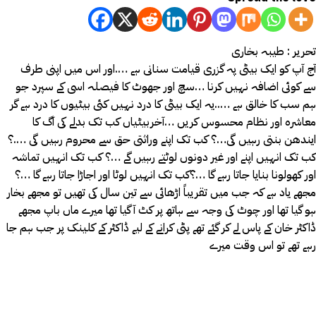
تحریر : طیبہ بخاری
آج آپ کو ایک بیٹی پہ گزری قیامت سنانی ہے ….اور اس میں اپنی طرف
سے کوئی اضافہ نہیں کرنا …سچ اور جھوٹ کا فیصلہ اسی کے سپرد جو
ہم سب کا خالق ہے …..یہ ایک بیٹی کا درد نہیں کئی بیٹیوں کا درد ہے گر
معاشرہ اور نظام محسوس کریں …آخربیٹیاں کب تک بدلے کی آگ کا
ایندھن بنتی رہیں گی…؟ کب تک اپنے وراثتی حق سے محروم رہیں گی ….؟
کب تک انہیں اپنے اور غیر دونوں لوٹتے رہیں گے …؟ کب تک انہیں تماشہ
اور کھولونا بنایا جاتا رہے گا …؟کب تک انہیں لوٹا اور اجاڑا جاتا رہے گا …؟
مجھے یاد ہے کہ جب میں تقریباً اڑھائی سے تین سال کی تھیں تو مجھے بخار
ہو گیا تھا اور چوٹ کی وجہ سے ہاتھ پر کٹ آ گیا تھا میرے ماں باپ مجھے
ڈاکٹر خان کے پاس لے کر گئے تھے پٹی کرانے کے لیے ڈاکٹر کے کلینک پر جب ہم جا
رہے تھے تو اس وقت میرے