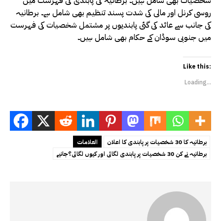
شخصیات بھی شامل ہیں۔ برطانیہ کی پابندی کی فہرست میں
روسی کرنل اور مالی کی شدت پسند تنظیم بھی شامل ہے۔ برطانیہ
کی جانب سے عائد کی گئی پابندیوں پر مشتمل شخصیات کی فہرست
میں جنوبی سوڈان کے حکام بھی شامل ہیں۔
Like this:
Loading...
برطانیہ کا 30 شخصیات پر پابندی کا اعلان
العلامات
برطانیہ نے کن 30 شخصیات پر پابندی لگائی اور کیوں لگائی؟جانیے