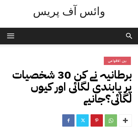
وائس آف پریس
بین الاقوامی
برطانیہ نے کن 30 شخصیات
پر پابندی لگائی اور کیوں
لگائی؟جانیے