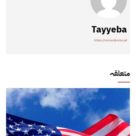
Tayyeba
https://voiceofpress.pk
متعلقہ