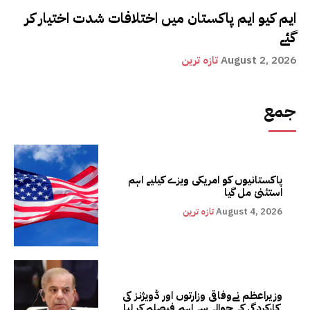
ایم کیو ایم پاکستان میں اختلافات شدت اختیار کر
گئے
August 2, 2026
تازہ ترین
جمع
پاکستانیوں کو امریکی ویزے کیلیے اہم
استثنیٰ مل گیا
August 4, 2026
تازہ ترین
وزیراعظم نےوفاقی وزارتوں اور ڈویژنز کی
کارکردگی کے حوالے سے اہم فیصلہ کر لیا