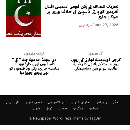
تحریک انصاف کے رکن قومی اسمبلی اقبال
آفریدی کو پارٹی ڈسپلن کی خلاف ورزی پر
شوکاز جاری
June 27, 2026
تازہ ترین
اگلا مضمون
گزشتہ مضمون
کراچی ڈویلپمنٹ اتھارٹی کے اربوں
” دی لیجنڈ آف مولا جٹ ” کی
روپے مالیت کے پلاٹوں کا ریکارڈ
کامیابیوں اورریکارڈ توڑنے کا
غائب، عوام میں سراسیمگی
سلسلہ جاری، ہالی وڈ فلموں کو
بھی پیچھے چھوڑ دیا
بلاگز
رپورٹس
تجارتی خبریں
بین الاقوامی
قومی خبریں
تازہ ترین
خواتین
میگزین
صحت
کھیل
شوبز
© Newspaper WordPress Theme by TagDiv