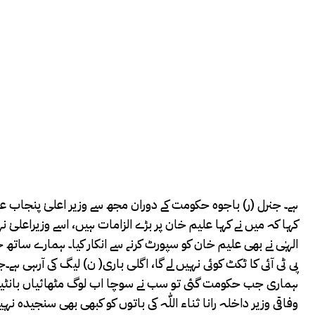
ہے۔ جنرل (ر) باجوہ حکومت کے دوران مجھ سے وزیر اعلیٰ پنجاب عثم
کہا کہ میں نے کہا علیم خان پر بڑے الزامات ہیں، اسے وزیراعلیٰ نہ
پی ٹی آئی کا ٹکٹ کوئی نہیں لے گا، اگلی باری( ن) لیگ کی آرہی
ہماری جب حکومت گئی تو سب نے سوچا اب لوگ مٹھائیاں بانٹیں
وفاقی وزیر داخلہ رانا ثناء اللّٰہ کی باتوں کو کبھی بھی سنجیدہ نہیں