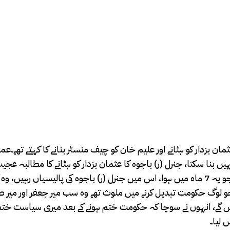
ان بزدار کو ہٹانے اور علیم خان کو چیف منسٹر بنانے کا کہتے تھے۔عم
یں بنا سکتا، جنرل (ر) باجوہ کا عثمان بزدار کو ہٹانے کا مطالبہ عجیب 
الہٰی نے بھی علیم خان کو سپورٹ کرنے سے انکار کیا۔ ہمارے ساتھ جو یہ 7 ماہ میں ہوا، اس میں جنرل (ر) باجوہ کی پالیسیاں
 ہے۔جو لوگ حکومت تبدیل کرنے میں ملوث تھے وہ سب میر جعفر اور میر
 گے، انہوں نے سوچا کہ حکومت ختم ہونے کے بعد میری سیاست ختم
 لیا۔