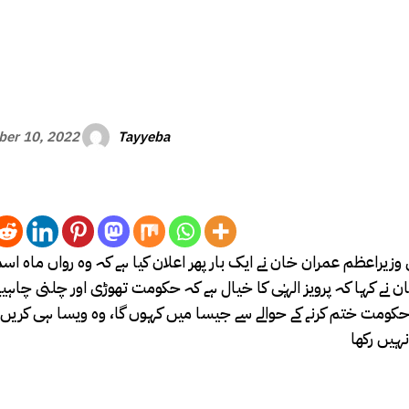
Tayyeba
er 10, 2022
وزیراعظم عمران خان نے ایک بار پھر اعلان کیا ہے کہ وہ رواں ماہ اس
نے کہا کہ پرویز الہٰی کا خیال ہے کہ حکومت تھوڑی اور چلنی چاہیے
 حکومت ختم کرنے کے حوالے سے جیسا میں کہوں گا، وہ ویسا ہی کریں 
نہیں رکھا