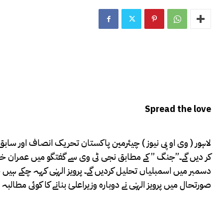
Spread the love
لاہور ( وی او پی نیوز ) چیئرمین پاکستان تحریک انصاف اور سابق 
کر دیں گے۔”جنگ ” کے مطابق نجی ٹی وی سے گفتگو میں عمران خان 
دسمبر میں اسمبلیاں تحلیل کردیں گے۔ پرویز الہٰی کہہ چکے ہیں
صورتحال میں پرویز الہٰی نے دوبارہ وزیراعلیٰ بنانے کا کوئی مطالبہ 