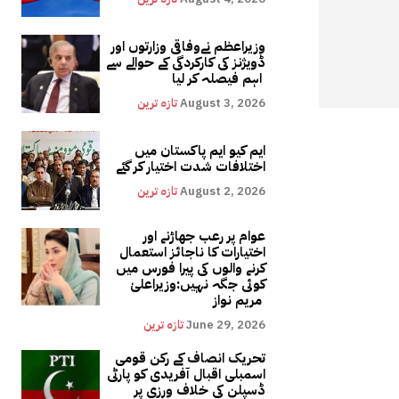
وزیراعظم نےوفاقی وزارتوں اور
ڈویژنز کی کارکردگی کے حوالے سے
اہم فیصلہ کر لیا
August 3, 2026
تازہ ترین
ایم کیو ایم پاکستان میں
اختلافات شدت اختیار کر گئے
August 2, 2026
تازہ ترین
عوام پر رعب جھاڑنے اور
اختیارات کا ناجائز استعمال
کرنے والوں کی پیرا فورس میں
کوئی جگہ نہیں:وزیراعلیٰ
مریم نواز
June 29, 2026
تازہ ترین
تحریک انصاف کے رکن قومی
اسمبلی اقبال آفریدی کو پارٹی
ڈسپلن کی خلاف ورزی پر