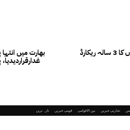
سندھ ڈینگی کی زد میں…. ڈینگی سے ہلاکتوں کا 3 سالہ ریکارڈ
بھارت میں انتہا 
غدارقراردیدیا، 
ٹس
تجارتی خبریں
بین الاقوامی
قومی خبریں
تازہ ترین