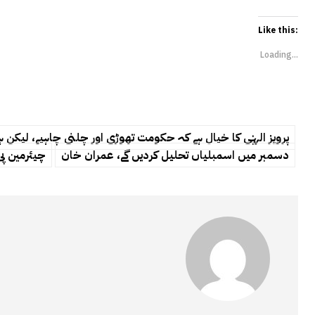
Like this:
Loading...
پرویز الہٰی کا خیال ہے کہ حکومت تھوڑی اور چلنی چاہیے، لیکن 
دسمبر میں اسمبلیاں تحلیل کردیں گے، عمران خان
چیئرمین پی 