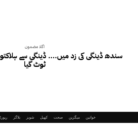
اگلا مضمون
ٹوٹ گیا
خواتین
میگزین
صحت
کھیل
شوبز
بلاگز
رپور