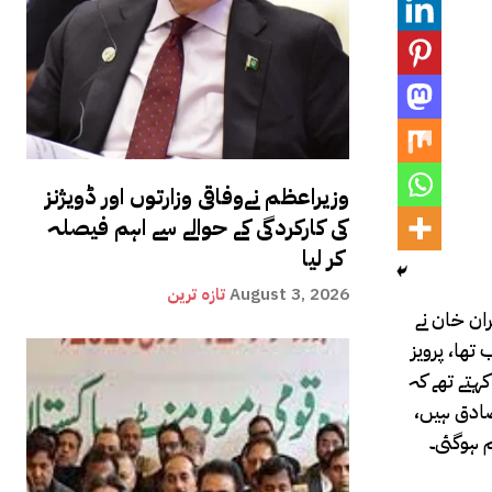
وزیراعظم نےوفاقی وزارتوں اور ڈویژنز
کی کارکردگی کے حوالے سے اہم فیصلہ
کر لیا
August 3, 2026
تازہ ترین
ران خان نے
تھا، پرویز
 رہیں، وہ کہتے تھے کہ
 صادق ہیں،
 ہوگئی۔