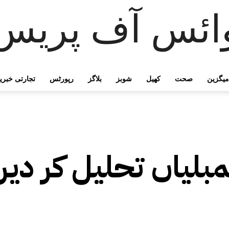
ائس آف پریس
میگزین
صحت
کھیل
شوبز
بلاگز
رپورٹس
تجارتی خبری
لیاں تحلیل کر دیں