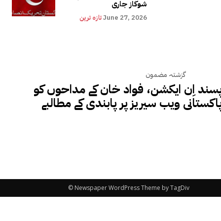
شوکاز جاری
June 27, 2026
تازہ ترین
گزشتہ مضمون
پسند اِن ایکشن، فواد خان کے مداحوں کو
پاکستانی ویب سیریز پر پابندی کے مطالبے
© Newspaper WordPress Theme by TagDiv