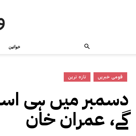
و
خواتین
قومی خبریں
تازہ ترین
دسمبر میں ہی اسمب
گے، عمران خان