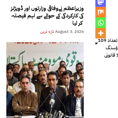
وزیراعظم نےوفاقی وزارتوں اور ڈویژنز
کی کارکردگی کے حوالے سے اہم فیصلہ
کر لیا
August 3, 2026
تازہ ترین
ہے،۔وزارت داخلہ کا کہنا ہے کہ اسلام آباد میں منظور کردہ ہاؤسنگ سکیموں کی تعداد 47 ہے، جبکہ غیر قانونی ہاؤسنگ سکیموں کی تعداد 109
میں 5 اور زون فائیو میں 27 غیر قانونی ہاؤسنگ
سکیمیں ہیں۔تحریری جواب میں کہا گیا کہ اسلام آباد کے زون فائیو میں قانونی ہاؤسنگ سکیموں کی تعداد 23 جبکہ زون ٹو میں 12 قانونی