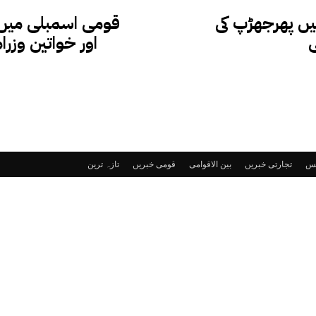
یں پھرجھڑپ کی
قومی اسمبلی میں ج
اور خواتین وزرا
ٹس
تجارتی خبریں
بین الاقوامی
قومی خبریں
تازہ ترین