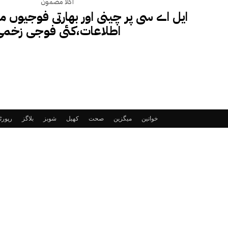
اگلا مضمون
ایل اے سی پر چینی اور بھارتی فوجیوں م
اطلاعات،کئی فوجی زخمی
خواتین
میگزین
صحت
کھیل
شوبز
بلاگز
رپور