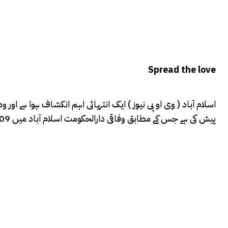
Spread the love
اسلام آباد ( وی او پی نیوز ) ایک انتہائی اہم انکشاف ہوا ہے ا
پیش کی ہے جس کے مطابق وفاقی دارالحکومت اسلام آباد میں 109 غیر قانونی ہاؤسنگ سکیموں کا انکشاف ہوا