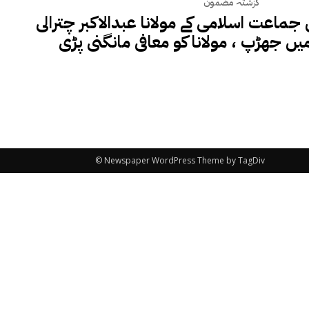
گزشتہ مضمون
ماعت اسلامی کے مولانا عبدالاکبر چترالی
میں جھڑپ ، مولانا کو معافی مانگنی پڑی
© Newspaper WordPress Theme by TagDiv