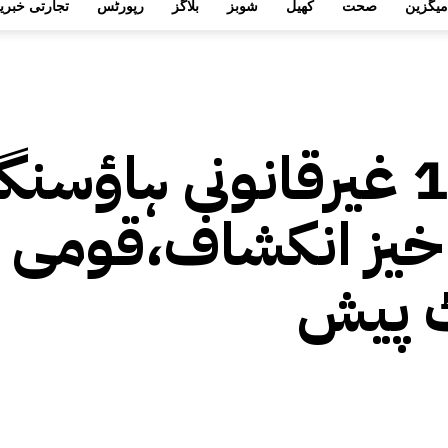
میگزین
صحت
کھیل
شوبز
بلاگز
رپورٹس
تجارتی خبری
اسلام آباد میں 109 غیرقانونی ہاؤس
خیز انکشاف،قومی
ٹ پیش