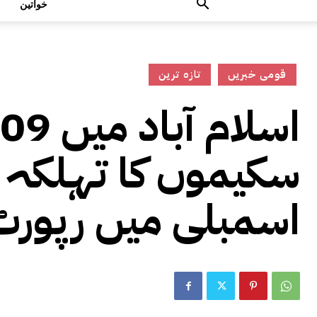
خواتین
قومی خبریں
تازہ ترین
سکیموں کا تہلکہ 
اسمبلی میں رپور