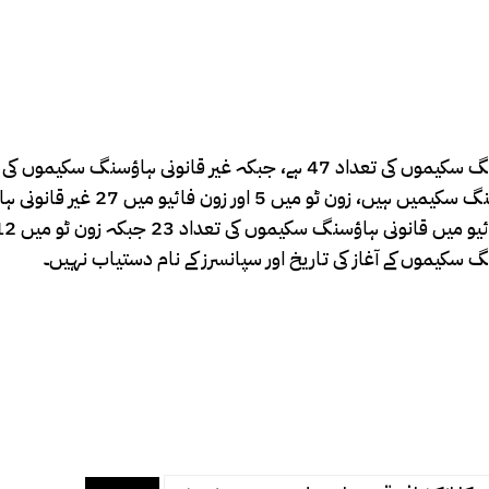
ہے۔ اسلام آباد کے زون فور میں سب سے زیادہ 77 غیر قانونی ہاؤسنگ سکیمیں ہیں، زون ٹو 
کیموں کے آغاز کی تاریخ اور سپانسرز کے نام دستیاب نہیں۔