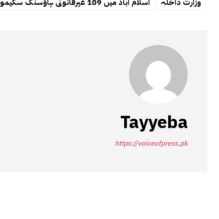
وزارت داخلہ
اسلام آباد میں 109 غیرقانونی ہاؤسنگ سکیموں کا انکشاف قومی اسمبلی میں رپورٹ پیش
Tayyeba
https://voiceofpress.pk