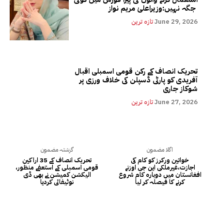
جگہ نہیں:وزیراعلیٰ مریم نواز
June 29, 2026
تازہ ترین
تحریک انصاف کے رکن قومی اسمبلی اقبال
آفریدی کو پارٹی ڈسپلن کی خلاف ورزی پر
شوکاز جاری
June 27, 2026
تازہ ترین
اگلا مضمون
گزشتہ مضمون
خواتین ورکرز کو کام کی
تحریک انصاف کے 35 اراکین
اجازت،غیرملکی این جی اوزنے
قومی اسمبلی کے استعفے منظور،
افغانستان میں دوبارہ کام شروع
الیکشن کمیشن نے بھی ڈی
کرنے کا فیصلہ کر لیا
نوٹیفائی کردیا