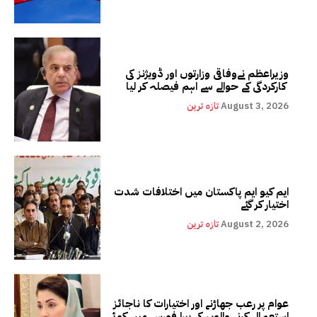
وزیراعظم نےوفاقی وزارتوں اور ڈویژنز کی
کارکردگی کے حوالے سے اہم فیصلہ کر لیا
August 3, 2026
تازہ ترین
ایم کیو ایم پاکستان میں اختلافات شدت
اختیار کر گئے
August 2, 2026
تازہ ترین
عوام پر رعب جھاڑنے اور اختیارات کا ناجائز
استعمال کرنے والوں کی پیرا فورس میں کوئی