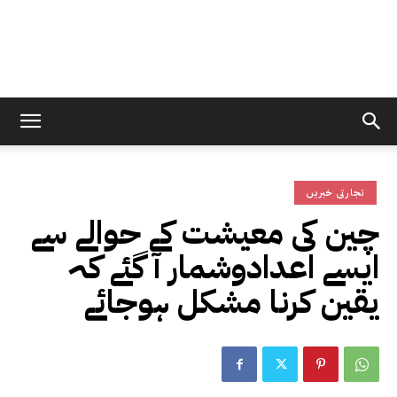
تجارتی خبریں
چین کی معیشت کے حوالے سے
ایسے اعدادوشمار آ گئے کہ
یقین کرنا مشکل ہوجائے