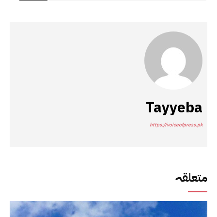
Tayyeba
https://voiceofpress.pk
متعلقہ