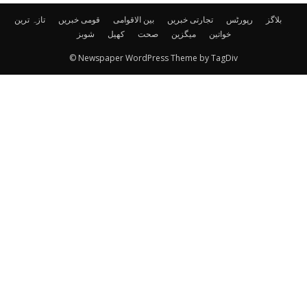
بلاگز
رپورٹس
تجارتی خبریں
بین الاقوامی
قومی خبریں
تازہ ترین
خواتین
میگزین
صحت
کھیل
شوبز
© Newspaper WordPress Theme by TagDiv