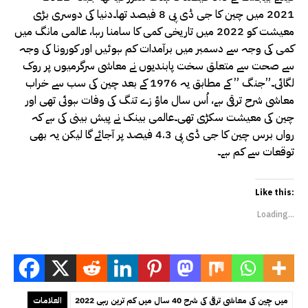
2021 میں چین کا جی ڈی پی 8 فیصد تھا۔دنیا کی دوسری بڑی
معیشت کو 2022 میں تاریخی کمی کا سامنا رہا، عالمی مانگ میں
کمی کی وجہ سے دسمبر میں برآمدات کم ہوئیں اور کورونا کی وجہ
سے صحت سے متعلق سخت پابندیوں نے معاشی سرگرمیوں پر روک
لگائی۔”جنگ ” کے مطابق یہ 1976 کے بعد چین کی سب سے خراب
معاشی شرح ترقی ہے، اُس سال ماؤ زے تنگ کی وفات ہوئی تھی اور
چین کی معیشت سکڑی تھی۔عالمی بینک نے پیش بینی کی ہے کہ
رواں برس چین کا جی ڈی پی 4.3 فیصد پر آجائے گا لیکن یہ بھی
توقعات سے کم ہے۔
Like this:
Loading...
2022 میں چین کی معاشی ترقی کی شرح 40 سال میں کم ترین رہی
العلامات