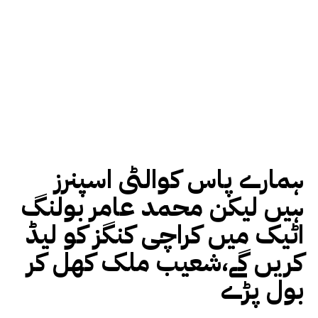
ہمارے پاس کوالٹی اسپنرز
ہیں لیکن محمد عامر بولنگ
اٹیک میں کراچی کنگز کو لیڈ
کریں گے،شعیب ملک کھل کر
بول پڑے