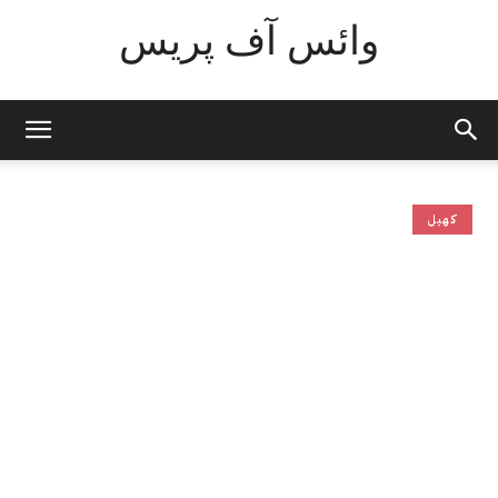
وائس آف پریس
کھیل