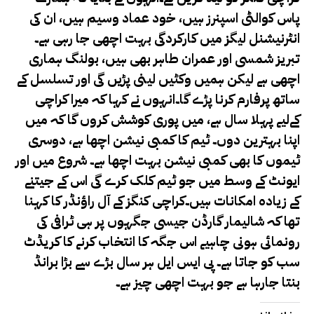
پاس کوالٹی اسپنرز ہیں، خود عماد وسیم ہیں، ان کی
انٹرنیشنل لیگز میں کارکردگی بہت اچھی جا رہی ہے۔
تبریز شمسی اور عمران طاہر بھی ہیں، بولنگ ہماری
اچھی ہے لیکن ہمیں وکٹیں لینی پڑیں گی اور تسلسل کے
ساتھ پرفارم کرنا پڑے گا۔انہوں نے کہا کہ میرا کراچی
کےلیے پہلا سال ہے، میں پوری کوشش کروں گا کہ میں
اپنا بہترین دوں۔ ٹیم کا کمبی نیشن اچھا ہے، دوسری
ٹیموں کا بھی کمبی نیشن بہت اچھا ہے۔ شروع میں اور
ایونٹ کے وسط میں جو ٹیم کلک کرے گی اس کے جیتنے
کے زیادہ امکانات ہیں۔کراچی کنگز کے آل راؤنڈر کا کہنا
تھا کہ شالیمار گارڈن جیسی جگہوں پر ہی ٹرافی کی
رونمائی ہونی چاہیے اس جگہ کا انتخاب کرنے کا کریڈٹ
سب کو جاتا ہے۔ پی ایس ایل ہر سال بڑے سے بڑا برانڈ
بنتا جارہا ہے جو بہت اچھی چیز ہے۔