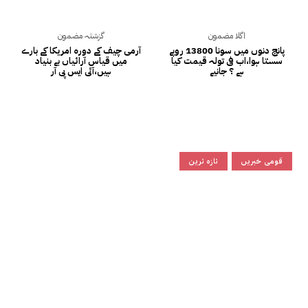
اگلا مضمون
گزشتہ مضمون
پانچ دنوں میں سونا 13800 روپے
آرمی چیف کے دورہ امریکا کے بارے
سستا ہوا،اب فی تولہ قیمت کیا
میں قیاس آرائیاں بے بنیاد
ہے ؟ جانیے
ہیں،آئی ایس پی آر