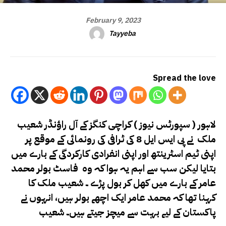
February 9, 2023
Tayyeba
Spread the love
لاہور ( سپورٹس نیوز ) کراچی کنگز کے آل راؤنڈر شعیب
ملک نے پی ایس ایل 8 کی ٹرافی کی رونمائی کے موقع پر
اپنی ٹیم اسٹرینتھ اور اپنی انفرادی کارکردگی کے بارے میں
بتایا لیکن سب سے اہم یہ ہوا کہ وہ فاسٹ بولر محمد
عامر کے بارے میں کھل کر بول پڑے ۔ شعیب ملک کا
کہنا تھا کہ محمد عامر ایک اچھے بولر ہیں، انہوں نے
پاکستان کے لیے بہت سے میچز جیتے ہیں۔ شعیب