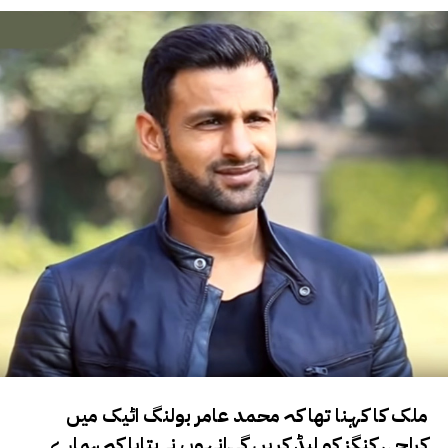
ملک کا کہنا تھا کہ محمد عامر بولنگ اٹیک میں
کراچی کنگز کو لیڈ کریں گے۔انہوں نے بتایا کہ ہمارے