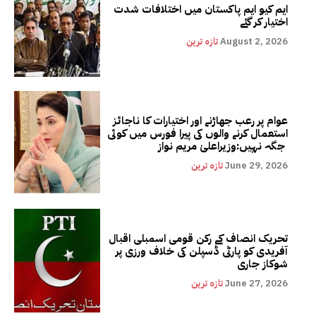
ایم کیو ایم پاکستان میں اختلافات شدت
اختیار کر گئے
August 2, 2026
تازہ ترین
عوام پر رعب جھاڑنے اور اختیارات کا ناجائز
استعمال کرنے والوں کی پیرا فورس میں کوئی
جگہ نہیں:وزیراعلیٰ مریم نواز
June 29, 2026
تازہ ترین
تحریک انصاف کے رکن قومی اسمبلی اقبال
آفریدی کو پارٹی ڈسپلن کی خلاف ورزی پر
شوکاز جاری
June 27, 2026
تازہ ترین