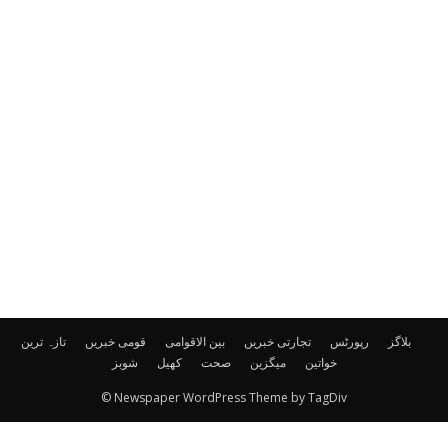
بلاگز
رپورٹس
تجارتی خبریں
بین الاقوامی
قومی خبریں
تازہ ترین
خواتین
میگزین
صحت
کھیل
شوبز
© Newspaper WordPress Theme by TagDiv