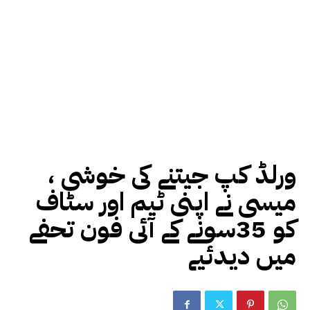
ورلڈ کپ جیتنے کی خوشی ،
میسی نے اپنی ٹیم اور سٹاف
کو 35سونے کے آئی فون تحفے
میں دیدئیے