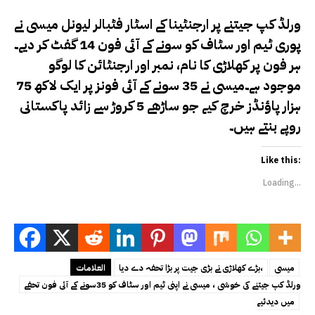
ورلڈ کپ جیتنے پر ارجنٹینا کے اسٹار فٹبالر لیونل میسی نے
پوری ٹیم اور سٹاف کو سونے کے آئی فون 14 گفٹ کر دیے۔
ہر فون پر کھلاڑی کا نام، نمبر اور ارجنٹائن کا لوگو
موجود ہے۔میسی نے 35 سونے کے آئی فونز پر ایک لاکھ 75
ہزار پاؤنڈز خرچ کیے جو ساڑھے 5 کروڑ سے زائد پاکستانی
روپے بنتے ہیں۔
Like this:
Loading...
میسی
بڑے کھلاڑی نے بڑی جیت پر بڑا تحفہ دے دیا،
العلامات
ورلڈ کپ جیتنے کی خوشی ، میسی نے اپنی ٹیم اور سٹاف کو 35سونے کے آئی فون تحفے
میں دیدئیے