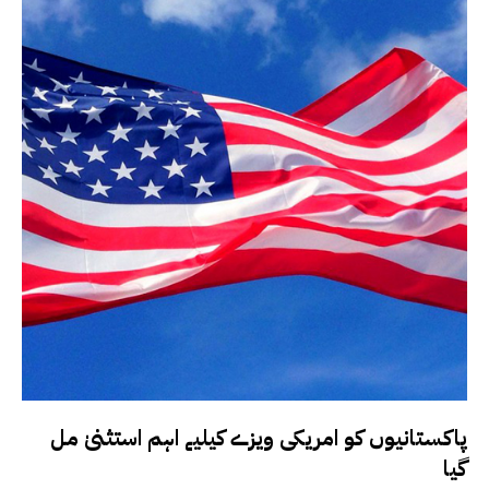
پاکستانیوں کو امریکی ویزے کیلیے اہم استثنیٰ مل
گیا