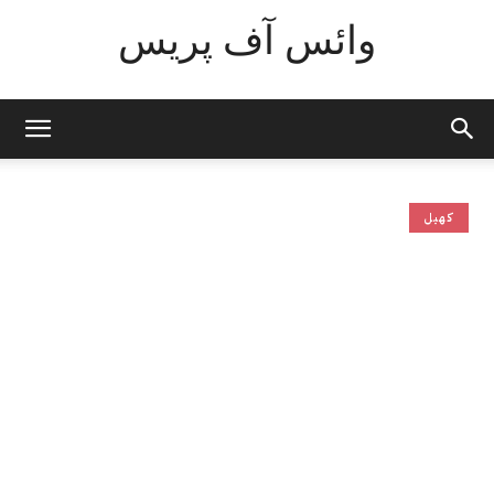
وائس آف پریس
کھیل