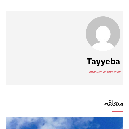
Tayyeba
https://voiceofpress.pk
متعلقہ