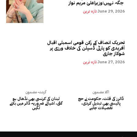
جگہ نہیں:وزیراعلیٰ مریم نواز
June 29, 2026
تازہ ترین
تحریک انصاف کے رکن قومی اسمبلی اقبال
آفریدی کو پارٹی ڈسپلن کی خلاف ورزی پر
شوکاز جاری
June 27, 2026
تازہ ترین
اگلا مضمون
گزشتہ مضمون
ڈالرز کی قلت، حکومت نے حج
لبنان کی کرنسی بھی نڈھال ہو
پالیسی بھی تبدیل کردی،
گئی، اشیائے ضروریہ ڈالر میں بکنے
تفصیلات جانیے
لگیں