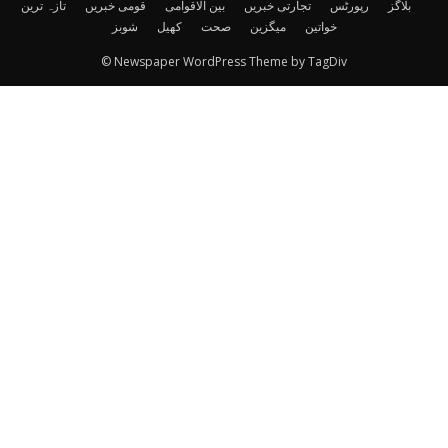
بلاگز
رپورٹس
تجارتی خبریں
بین الاقوامی
قومی خبریں
تازہ ترین
خواتین
میگزین
صحت
کھیل
شوبز
© Newspaper WordPress Theme by TagDiv