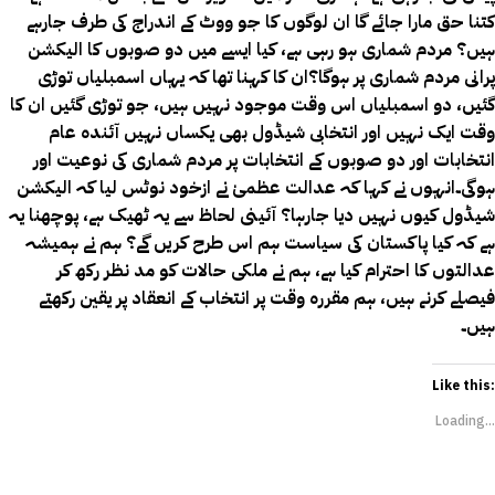
کتنا حق مارا جائے گا ان لوگوں کا جو ووٹ کے اندراج کی طرف جارہے
ہیں؟ مردم شماری ہو رہی ہے، کیا ایسے میں دو صوبوں کا الیکشن
پرانی مردم شماری پر ہوگا؟ان کا کہنا تھا کہ یہاں اسمبلیاں توڑی
گئیں، دو اسمبلیاں اس وقت موجود نہیں ہیں، جو توڑی گئیں ان کا
وقت ایک نہیں اور انتخابی شیڈول بھی یکساں نہیں آئندہ عام
انتخابات اور دو صوبوں کے انتخابات پر مردم شماری کی نوعیت اور
ہوگی۔انہوں نے کہا کہ عدالت عظمیٰ نے ازخود نوٹس لیا کہ الیکشن
شیڈول کیوں نہیں دیا جارہا؟ آئینی لحاظ سے یہ ٹھیک ہے، پوچھنا یہ
ہے کہ کیا پاکستان کی سیاست ہم اس طرح کریں گے؟ ہم نے ہمیشہ
عدالتوں کا احترام کیا ہے، ہم نے ملکی حالات کو مد نظر رکھ کر
فیصلے کرنے ہیں، ہم مقررہ وقت پر انتخاب کے انعقاد پر یقین رکھتے
ہیں۔
Like this:
Loading...