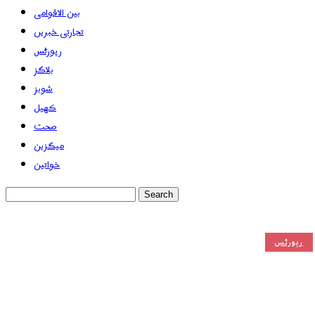
بین الاقوامی
تجارتی خبریں
رپورٹس
بلاگز
شوبز
کھیل
صحت
میگزین
خواتین
رپورٹس