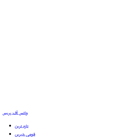
وائس آف پریس
تازہ ترین
قومی خبریں