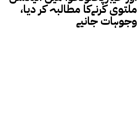
ملتوی کرنےکا مطالبہ کر دیا،
وجوہات جانیے