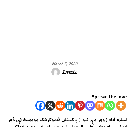
March 5, 2023
Tayyeba
Spread the love
اسلام آباد ( وی او پی نیوز ) پاکستان ڈیموکریٹک موومنٹ (پی ڈی