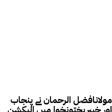
مولانافضل الرحمان نے پنجاب
اور خیبرپختونخوا میں الیکشن