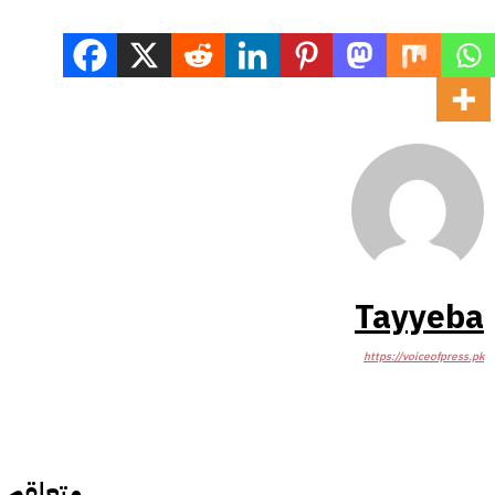
Tayyeba
https://voiceofpress.pk
متعلقہ