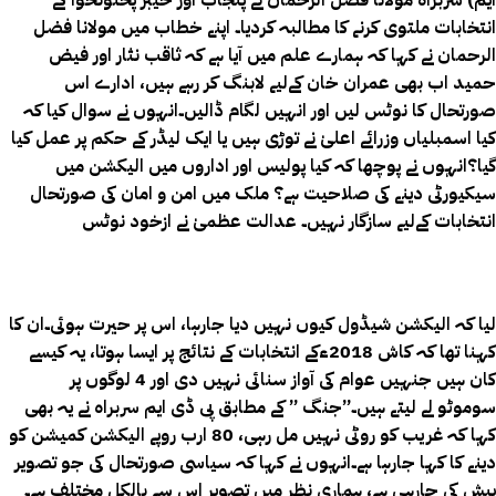
ایم) سربراہ مولانا فضل الرحمان نے پنجاب اور خیبر پختونخوا کے
انتخابات ملتوی کرنے کا مطالبہ کردیا۔ اپنے خطاب میں مولانا فضل
الرحمان نے کہا کہ ہمارے علم میں آیا ہے کہ ثاقب نثار اور فیض
حمید اب بھی عمران خان کےلیے لابنگ کر رہے ہیں، ادارے اس
صورتحال کا نوٹس لیں اور انہیں لگام ڈالیں۔انہوں نے سوال کیا کہ
کیا اسمبلیاں وزرائے اعلیٰ نے توڑی ہیں یا ایک لیڈر کے حکم پر عمل کیا
گیا؟انہوں نے پوچھا کہ کیا پولیس اور اداروں میں الیکشن میں
سیکیورٹی دینے کی صلاحیت ہے؟ ملک میں امن و امان کی صورتحال
انتخابات کےلیے سازگار نہیں۔ عدالت عظمیٰ نے ازخود نوٹس
لیا کہ الیکشن شیڈول کیوں نہیں دیا جارہا، اس پر حیرت ہوئی۔ان کا
کہنا تھا کہ کاش 2018ءکے انتخابات کے نتائج پر ایسا ہوتا، یہ کیسے
کان ہیں جنہیں عوام کی آواز سنائی نہیں دی اور 4 لوگوں پر
سوموٹو لے لیتے ہیں۔”جنگ ” کے مطابق پی ڈی ایم سربراہ نے یہ بھی
کہا کہ غریب کو روٹی نہیں مل رہی، 80 ارب روپے الیکشن کمیشن کو
دینے کا کہا جارہا ہے۔انہوں نے کہا کہ سیاسی صورتحال کی جو تصویر
پیش کی جارہی ہے، ہماری نظر میں تصویر اس سے بالکل مختلف ہے۔