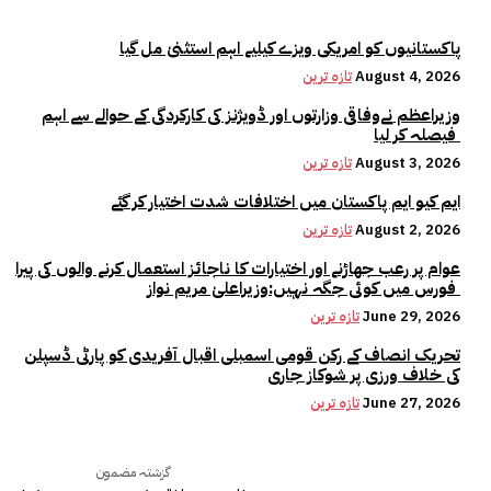
پاکستانیوں کو امریکی ویزے کیلیے اہم استثنیٰ مل گیا
August 4, 2026
تازہ ترین
وزیراعظم نےوفاقی وزارتوں اور ڈویژنز کی کارکردگی کے حوالے سے اہم
فیصلہ کر لیا
August 3, 2026
تازہ ترین
ایم کیو ایم پاکستان میں اختلافات شدت اختیار کر گئے
August 2, 2026
تازہ ترین
عوام پر رعب جھاڑنے اور اختیارات کا ناجائز استعمال کرنے والوں کی پیرا
فورس میں کوئی جگہ نہیں:وزیراعلیٰ مریم نواز
June 29, 2026
تازہ ترین
تحریک انصاف کے رکن قومی اسمبلی اقبال آفریدی کو پارٹی ڈسپلن
کی خلاف ورزی پر شوکاز جاری
June 27, 2026
تازہ ترین
گزشتہ مضمون