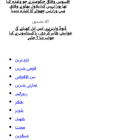
افسوس وفاقی حکومت نے جو وعدہ کیا
تھا پورا نہیں کیا،بلاول بھٹو نے وفاق
میں وزارتیں چھوڑنے کا اشارہ دیدیا
اگلا مضمون
ڈیوڈ وارنر نےپی ایس ایل کھیلنے کی
خواہش ظاہر کر دی ، پاکستانیوں نے کیا
جواب دیا ؟ جانیے
تازہ ترین
قومی خبریں
بین الاقوامی
تجارتی خبریں
رپورٹس
بلاگز
شوبز
کھیل
صحت
میگزین