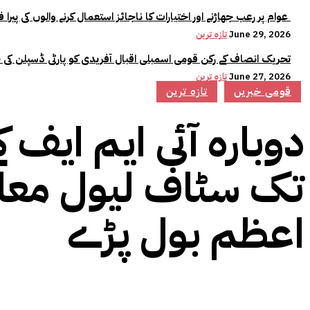
عوام پر رعب جھاڑنے اور اختیارات کا ناجائز استعمال کرنے والوں کی پیرا فورس میں کوئی جگہ نہیں:وزیراعلیٰ مریم نواز
June 29, 2026
تازہ ترین
تحریک انصاف کے رکن قومی اسمبلی اقبال آفریدی کو پارٹی ڈسپلن کی 
June 27, 2026
تازہ ترین
قومی خبریں
تازہ ترین
دوبارہ آئی ایم ایف 
تک سٹاف لیول معا
اعظم بول پڑے