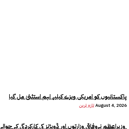
پاکستانیوں کو امریکی ویزے کیلیے اہم استثنیٰ مل گیا
August 4, 2026
تازہ ترین
وزیراعظم نےوفاقی وزارتوں اور ڈویژنز کی کارکردگی کے حوالے سے اہم فیصلہ کر لیا