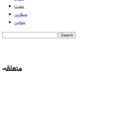
صحت
میگزین
خواتین
متعلقہ