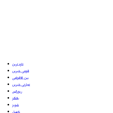
تازہ ترین
قومی خبریں
بین الاقوامی
تجارتی خبریں
رپورٹس
بلاگز
شوبز
کھیل