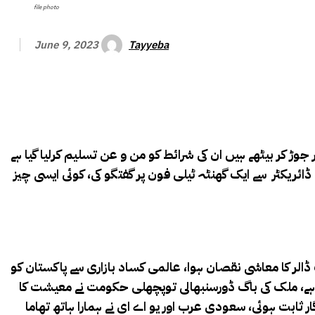
file photo
Tayyeba
June 9, 2023
 جوڑ کر بیٹھے ہیں ان کی شرائط کو من و عن تسلیم کرلیا گیا ہے
ئریکٹر سے ایک گھنٹہ ٹیلی فون پر گفتگو کی، کوئی ایسی چیز
 کی جانی چاہیے اسی ماہ آئی ایم ایف کا نواں ریویو مکمل ہوگا،۔ سیلاب نے معیشت کو بے پناہ نقصان پہنچایا، 30 ارب ڈالر کا معاشی نقصان ہوا، عالمی کساد بازاری سے پاکستان کو
گائی ہے، ملک کی باگ ڈورسنبھالی توپچھلی حکومت نے معیشت کا
 ثابت ہوئی، سعودی عرب اور یو اے ای نے ہمارا ہاتھ تھاما