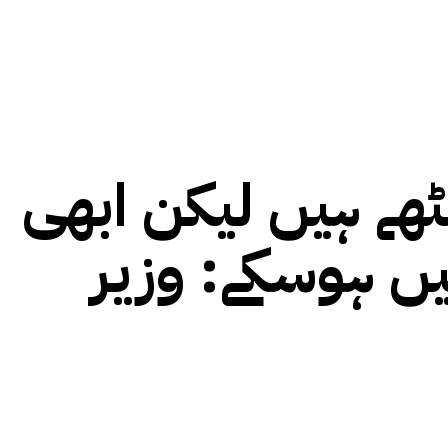
یٹھے ہیں لیکن ابھی
 ہوسکے: وزیر