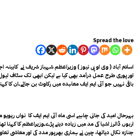
Spread the love
اسلام آباد ( وی او پی نیوز ) وزیراعظم شہباز شریف نے کابینہ 
اور پوری طرح عمل درآمد بھی کیا ہے لیکن ابھی تک سٹاف لیول
باقی نہیں جو آئی ایم ایف معاہدہ میں رکاوٹ بن جائے۔
ان کا کہن
اربوں ڈالرز اشیا کی مد میں زیادہ دینے پڑے۔وزیراعظم کا کہنا ت
جنازہ نکال دیاتھا، چین نے ہماری بھرپور مدد کی اور معاشی تعا