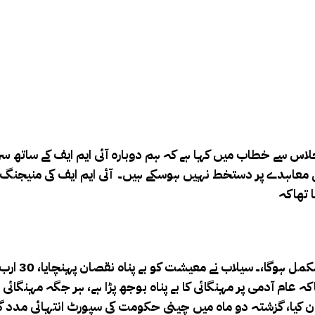
اجلاس سے خطاب میں کہا ہے کہ ہم دوبارہ آئی ایم ایف کے ساتھ سر
 معاہدے پر دستخط نہیں ہوسکے ہیں۔ آئی ایم ایف کی منیجنگ ڈا
ا تھاکہ
بہرحال امید
ھاکہ عام آدمی پر مہنگائی کا بے پناہ بوجھ پڑا ہے، ہر جگہ مہن
ون کیا، گزشتہ دو ماہ میں چینی حکومت کی سپورٹ انتہائی مدد گار