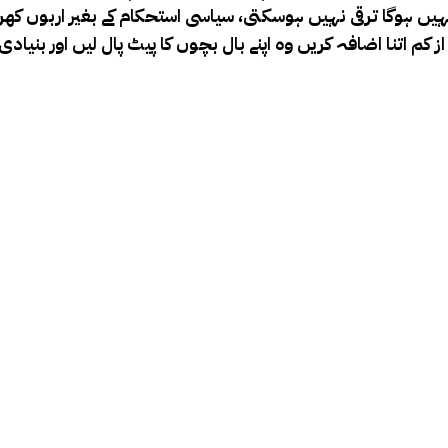
م نہیں ہوگا ترقی نہیں ہوسکتی، سیاسی استحکام کے بغیر اربوں 
کم اتنا اضافہ کریں وہ اپنے بال بچوں کا پیٹ پال لیں اور بنیاد