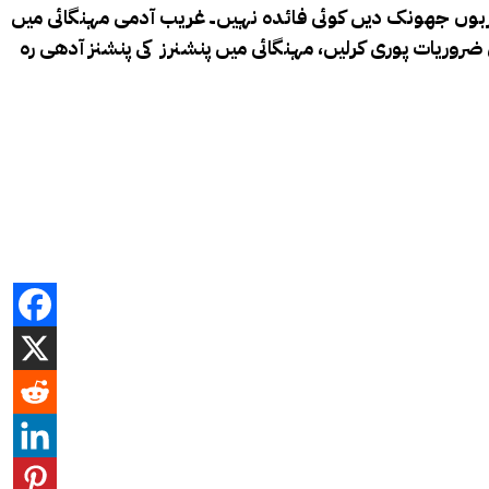
کھربوں جھونک دیں کوئی فائدہ نہیں۔ غریب آدمی مہنگائی میں
ی ضروریات پوری کرلیں، مہنگائی میں پنشنرز کی پنشنز آدھی رہ