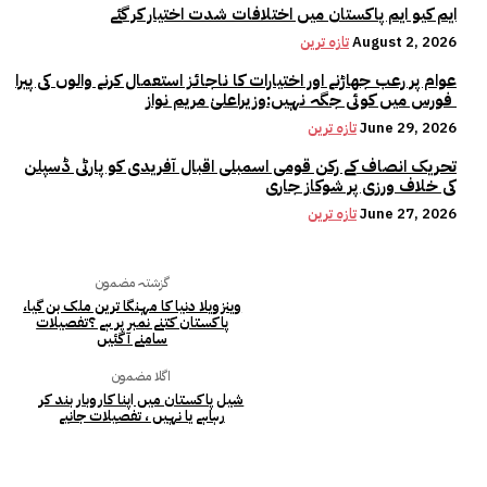
ایم کیو ایم پاکستان میں اختلافات شدت اختیار کر گئے
August 2, 2026
تازہ ترین
عوام پر رعب جھاڑنے اور اختیارات کا ناجائز استعمال کرنے والوں کی پیرا
فورس میں کوئی جگہ نہیں:وزیراعلیٰ مریم نواز
June 29, 2026
تازہ ترین
تحریک انصاف کے رکن قومی اسمبلی اقبال آفریدی کو پارٹی ڈسپلن
کی خلاف ورزی پر شوکاز جاری
June 27, 2026
تازہ ترین
گزشتہ مضمون
وینزویلا دنیا کا مہنگا ترین ملک بن گیا،
پاکستان کتنے نمبر پر ہے ؟تفصیلات
سامنے آ گئیں
اگلا مضمون
شیل پاکستان میں اپنا کاروبار بند کر
رہاہے یا نہیں ، تفصیلات جانیے