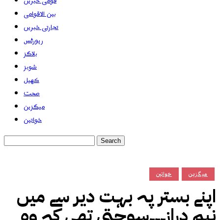
قومی خبریں
بین الاقوامی
تجارتی خبریں
رپورٹس
بلاگز
شوبز
کھیل
صحت
میگزین
خواتین
میگزین
خواتین
اپنے بستر پہ بہت دیر سے میں
نیم دراز۔۔۔سوچتی تھی کہ وہ