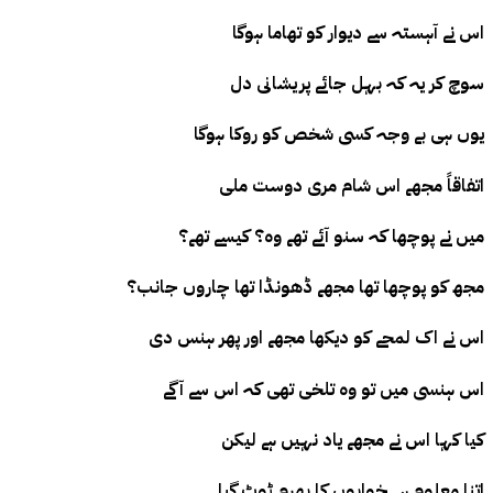
اس نے آہستہ سے دیوار کو تھاما ہوگا
سوچ کر یہ کہ بہل جائے پریشانی دل
یوں ہی بے وجہ کسی شخص کو روکا ہوگا
اتفاقاً مجھے اس شام مری دوست ملی
میں نے پوچھا کہ سنو آئے تھے وہ؟ کیسے تھے؟
مجھ کو پوچھا تھا مجھے ڈھونڈا تھا چاروں جانب؟
اس نے اک لمحے کو دیکھا مجھے اور پھر ہنس دی
اس ہنسی میں تو وہ تلخی تھی کہ اس سے آگے
کیا کہا اس نے مجھے یاد نہیں ہے لیکن
اتنا معلوم ہے خوابوں کا بھرم ٹوٹ
گیا