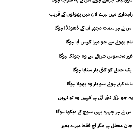
سیڑھیاں چڑھتے ہوئے اس نے یہ سوچا ہوگا
راہداری میں ہرے لان میں پھولوں کے قریب
اس نے ہر سمت مجھے آن کے ڈھونڈا ہوگا
نام بھولے سے جو میرا کہیں آیا ہوگا
غیر محسوس طریقے سے وہ چونکا ہوگا
ایک جملے کو کئی بار سنایا ہوگا
بات کرتے ہوئے سو بار وہ بھولا ہوگا
یہ جو لڑکی نئی آئی ہے کہیں وہ تو نہیں
اس نے ہر چہرہ یہی سوچ کے دیکھا ہوگا
جان محفل ہے مگر آج فقط میرے بغیر