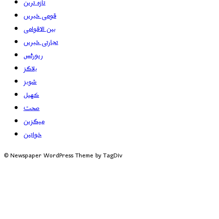
تازہ ترین
قومی خبریں
بین الاقوامی
تجارتی خبریں
رپورٹس
بلاگز
شوبز
کھیل
صحت
میگزین
خواتین
© Newspaper WordPress Theme by TagDiv