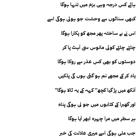
ہائے کس درجہ وہی بزم میں تنہا ہوگا
کبھی سناٹوں سے وحشت جو ہوئی ہوگی اسے
اس نے بے ساختہ پھر مجھ کو پکارا ہوگا
چلتے چلتے کوئی مانوس سی آہٹ پا کر
دوستوں کو بھی کس عذر سے روکا ہوگا
یاد کر کے مجھے نم ہو گئی ہوں گی پلکیں
”آنکھ میں پڑ گیا کچھ” کہہ کے یہ ٹالا ہوگا
اور گھبرا کے کتابوں میں جو لی ہوگی پناہ
ہر سطر میں مرا چہرہ ابھر آیا ہوگا
جب ملی ہوگی اسے میری علالت کی خبر