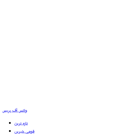
وائس آف پریس
تازہ ترین
قومی خبریں