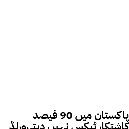
پاکستان میں 90 فیصد
کاشتکار ٹیکس نہیں دیتے،ورلڈ