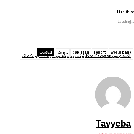
Like this:
Loading...
world bank
report
pakistan
۔رپورٹ
العلامات
پاکستان میں 90 فیصد کاشتکار ٹیکس نہیں دیتے،ورلڈ بینک کا اہم انکشاف
Tayyeba