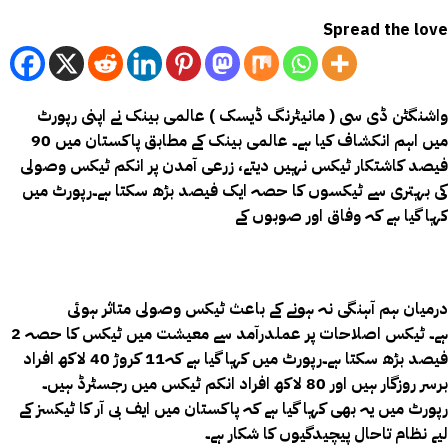
Spread the love
واشنگٹن ڈی سی ( مانیٹرنگ ڈیسک ) عالمی بینک نے اپنی رپورٹ
میں اہم انکشاف کیا ہے۔ عالمی بینک کے مطابق پاکستان میں 90
فیصد کاشتکار ٹیکس نہیں دیتے، زرعی آمدن پر انکم ٹیکس وصولی
کی بہتری سے ٹیکسوں کا حصہ ایک فیصد بڑھ سکتا ہے۔
رپورٹ میں
کہا گيا ہے کہ وفاق اور صوبوں کے
درمیان ہم آہنگی نہ ہونے کے باعث ٹیکس وصولی متاثر ہوئی
ہے۔ ٹیکس اصلاحات پر عملدرآمد سے معیشت میں ٹیکس کا حصہ 2
فیصد بڑھ سکتا ہے۔رپورٹ میں کہا گیا ہے کہ11 کروڑ 40 لاکھ افراد
برسر روزگار ہيں اور 80 لاکھ افراد انکم ٹیکس میں رجسٹرڈ ہیں۔
رپورٹ میں یہ بھی کہا گیا ہے کہ پاکستان میں ایف بی آر کا ٹیکسز کے
لیے نظام تاحال پیچیدگیوں کا شکار ہے۔