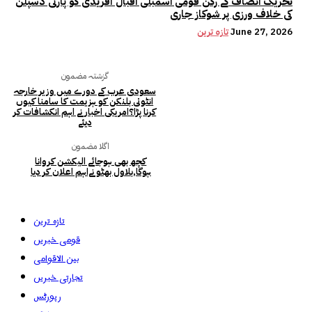
تحریک انصاف کے رکن قومی اسمبلی اقبال آفریدی کو پارٹی ڈسپلن
کی خلاف ورزی پر شوکاز جاری
June 27, 2026
تازہ ترین
گزشتہ مضمون
سعودی عرب کے دورے میں وزیر خارجہ
انٹونی بلنکن کو ہزیمت کا سامنا کیوں
کرنا پڑا؟امریکی اخبار نے اہم انکشافات کر
دیئے
اگلا مضمون
کچھ بھی ہوجائے الیکشن کروانا
ہوگا,بلاول بھٹو نےاہم اعلان کر دیا
تازہ ترین
قومی خبریں
بین الاقوامی
تجارتی خبریں
رپورٹس