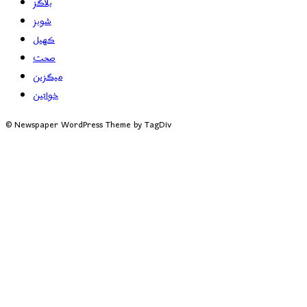
بلاگز
شوبز
کھیل
صحت
میگزین
خواتین
© Newspaper WordPress Theme by TagDiv