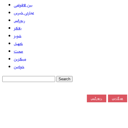
بین الاقوامی
تجارتی خبریں
رپورٹس
بلاگز
شوبز
کھیل
صحت
میگزین
خواتین
میگزین
رپورٹس