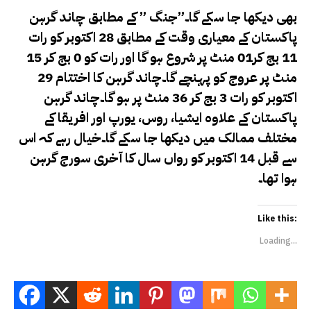
بھی دیکھا جا سکے گا۔”جنگ ” کے مطابق چاند گرہن
پاکستان کے معیاری وقت کے مطابق 28 اکتوبر کو رات
11 بج کر01 منٹ پر شروع ہو گا اور رات کو 0 بج کر 15
منٹ پر عروج کو پہنچے گا۔چاند گرہن کا اختتام 29
اکتوبر کو رات 3 بج کر 36 منٹ پر ہو گا۔چاند گرہن
پاکستان کے علاوہ ایشیا، روس، یورپ اور افریقا کے
مختلف ممالک میں دیکھا جا سکے گا۔خیال رہے کہ اس
سے قبل 14 اکتوبر کو رواں سال کا آخری سورج گرہن
ہوا تھا۔
Like this:
Loading...