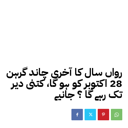
رواں سال کا آخری چاند گرہن
28 اکتوبر کو ہو گا، کتنی دیر
تک رہے گا ؟ جانیے