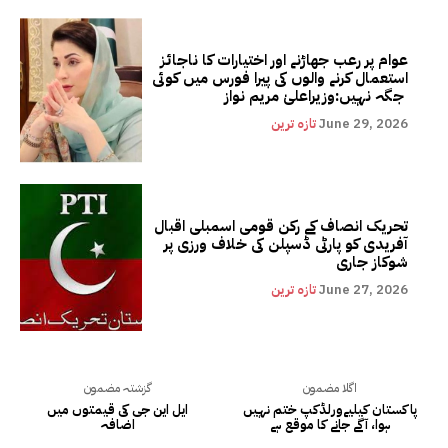
عوام پر رعب جھاڑنے اور اختیارات کا ناجائز
استعمال کرنے والوں کی پیرا فورس میں کوئی
جگہ نہیں:وزیراعلیٰ مریم نواز
June 29, 2026
تازہ ترین
تحریک انصاف کے رکن قومی اسمبلی اقبال
آفریدی کو پارٹی ڈسپلن کی خلاف ورزی پر
شوکاز جاری
June 27, 2026
تازہ ترین
اگلا مضمون
گزشتہ مضمون
پاکستان کیلیےورلڈکپ ختم نہیں
ایل این جی کی قیمتوں میں
ہوا، آگے جانے کا موقع ہے
اضافہ