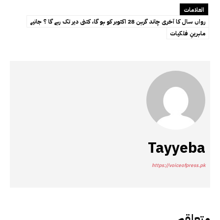
العلامات
رواں سال کا آخری چاند گرہن 28 اکتوبر کو ہو گا، کتنی دیر تک رہے گا ؟ جانیے
ماہرینِ فلکیات
Tayyeba
https://voiceofpress.pk
متعلقہ