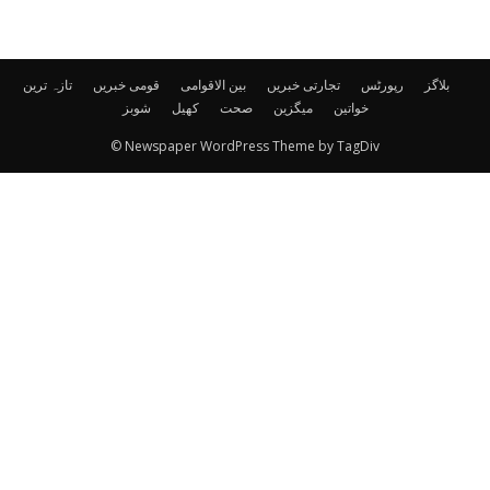
بلاگز
رپورٹس
تجارتی خبریں
بین الاقوامی
قومی خبریں
تازہ ترین
خواتین
میگزین
صحت
کھیل
شوبز
© Newspaper WordPress Theme by TagDiv