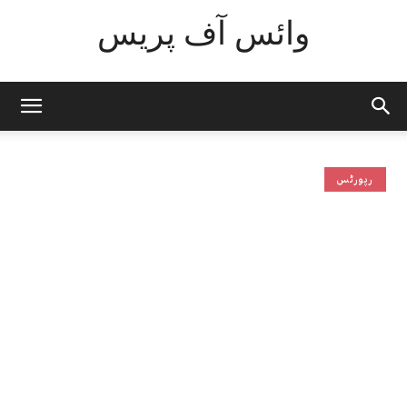
وائس آف پریس
رپورٹس