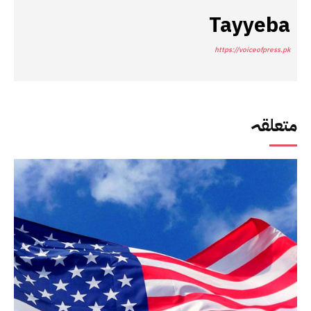
Tayyeba
https://voiceofpress.pk
متعلقہ