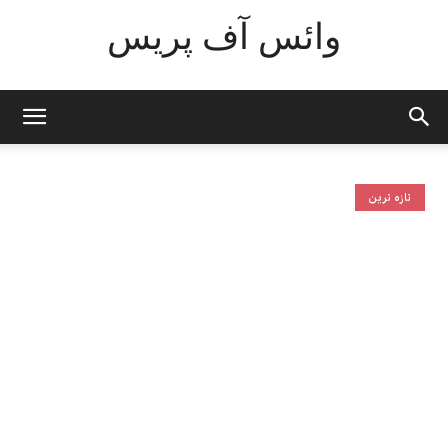
وائس آف پریس
تازہ ترین