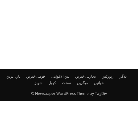
بلاگز
رپورٹس
تجارتی خبریں
بین الاقوامی
قومی خبریں
تازہ ترین
خواتین
میگزین
صحت
کھیل
شوبز
© Newspaper WordPress Theme by TagDiv