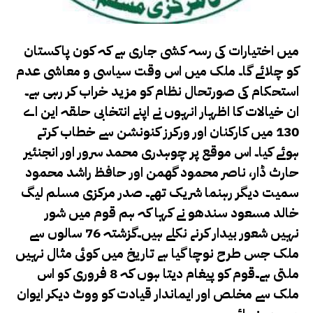
میں اختیارات کی رسہ کشی جاری ہے کہ کون پاکستان
کو چلائے گا۔ ملک میں اس وقت سیاسی و معاشی عدم
استحکام کی صورتحال نظام کو مزید خراب کر رہی ہے۔
ان خیالات کا اظہار انہوں نے اپنے انتخابی حلقہ این اے
130 میں کارکنان اور ورکرز کنونشن سے خطاب کرتے
ہوئے کیا۔ اس موقع پر چوہدری محمد سرور اور انجنئیر
حارث ڈار، ناصر محمود گھمن اور حافظ راشد محمود
سمیت دیگر رہنما شریک تھے۔ صدر مرکزی مسلم لیگ
خالد مسعود سندھو نے کہا کہ ہم قوم میں شور
نہیں شعور بیدار کرنے نکلے ہیں۔گزشتہ 76 سالوں سے
ملک جس طرح نوچا گیا ہے تاریخ میں کوئی مثال نہیں
ملتی ہے۔قوم کو پیغام دیتا ہوں کہ 8 فروری کو اس
ملک سے مخلص اور ایماندار قیادت کو ووٹ دیکر ایوان