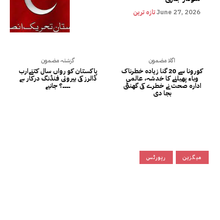
June 27, 2026
تازہ ترین
اگلا مضمون
گزشتہ مضمون
کورونا سے 20 گنا زیادہ خطرناک
پاکستان کو رواں سال کتنےارب
وباء پھیلنے کا خدشہ، عالمی
ڈالرز کی بیرونی فنڈنگ درکار ہے
ادارہ صحت نے خطرے کی گھنٹی
۔۔۔۔؟ جانیے
بجا دی