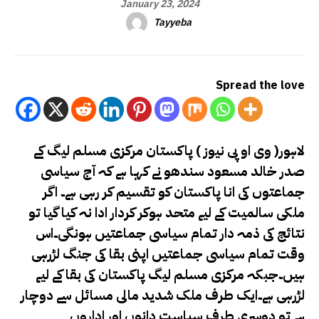
January 23, 2024
Tayyeba
Spread the love
لاہور( وی او پی نیوز ) پاکستان مرکزی مسلم لیگ کے
صدر خالد مسعود سندھو نے کہا ہے کہ آج سیاسی
جماعتوں کی انا پاکستان کو تقسیم کر رہی ہے۔ اگر
ملکی سالمیت کے لیے متحد ہوکر کردار ادا نہ کیا گیا تو
نتائج کی ذمہ دار تمام سیاسی جماعتیں ہونگی۔اس
وقت تمام سیاسی جماعتیں اپنی بقا کی جنگ لڑرہی
ہیں۔جبکہ مرکزی مسلم لیگ پاکستان کی بقا کے لیے
لڑرہی ہے۔ایک طرف ملک شدید مالی مسائل سے دوچار
ہے تو دوسری طرف سیاست دانوں اور اداروں