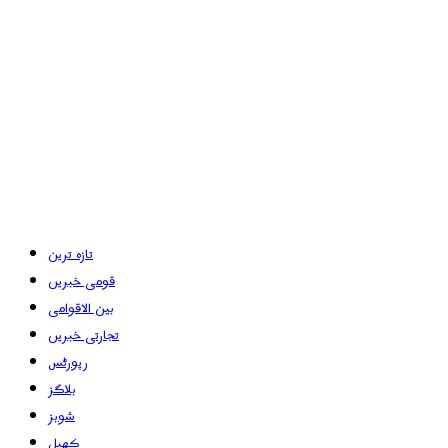
تازہ ترین
قومی خبریں
بین الاقوامی
تجارتی خبریں
رپورٹس
بلاگز
شوبز
کھیل