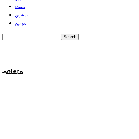
صحت
میگزین
خواتین
متعلقہ