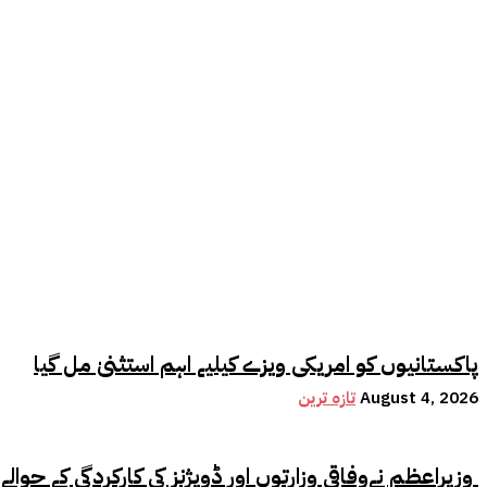
پاکستانیوں کو امریکی ویزے کیلیے اہم استثنیٰ مل گیا
August 4, 2026
تازہ ترین
وزیراعظم نےوفاقی وزارتوں اور ڈویژنز کی کارکردگی کے حوالے سے اہم فیصلہ کر لیا