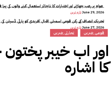
عوام پر رعب جھاڑنے اور اختیارات کا ناجائز استعمال کرنے والوں کی پیرا فورس میں کوئی جگہ نہیں:وزیراعلیٰ مریم نواز
June 29, 2026
تازہ ترین
تحریک انصاف کے رکن قومی اسمبلی اقبال آفریدی کو پارٹی ڈسپلن کی 
June 27, 2026
تازہ ترین
قومی خبریں
تجارتی خبریں
اور اب خیبر پختون 
کا اشارہ