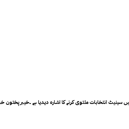
یں سینیٹ انتخابات ملتوی کرنے کا اشارہ دیدیا ہے
۔
خیبر پختون خ