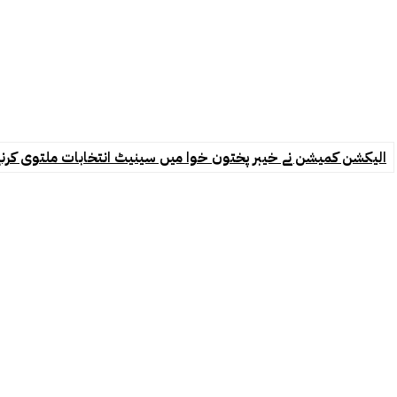
الیکشن کمیشن نے خیبر پختون خوا میں سینیٹ انتخابات ملتوی کرنے ک