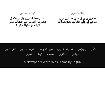
اگلا مضمون
گزشتہ مضمون
بشریٰ بی بی کے طبی معائنے میں
صدر مملکت نے پارلیمینٹ کے
سامنے آنے والے حقائق تشویشناک
مشترکہ اجلاس سے خطاب میں
کیا اہم اعتراف کیا ؟
بلاگز
رپورٹس
تجارتی خبریں
بین الاقوامی
قومی خبریں
تازہ ترین
خواتین
میگزین
صحت
کھیل
شوبز
© Newspaper WordPress Theme by TagDiv