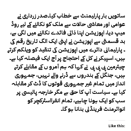
ساتویں بار پارلیمنٹ سے خطاب کیا۔صدر زرداری نے
عوامی اور معاشی حالات سے ملک کو نکالنے کے لیے روڈ
میپ دیا، اپوزیشن اپنا ذاتی فائدے نکالنے میں لگی ہے،
بد قسمتی سے اپوزیشن نے اپنی ایک الگ تاریخ رقم کی
۔ پارلیمانی دائرے میں اپوزیشن کی تنقید کو ویلکم کرتے
ہیں، اسپیکر نے کل کے احتجاج پر آج ایک فیصلہ کیا ہے۔
چیئرمین پی پی پی نے کہا کہ ہم آمرو ں کے مقابلے کرتے
ہیں، جنگل کے بندروں سے ڈرنے والے نہیں، جمہوری
انداز میں تمام غیر جمہوری قوتوں کا ڈٹ کر مقابلہ
کیا ہے۔ سیاست آپ کا حق ہے مگر خارجہ پالیسی پر
سب کو ایک ہونا چاہیے، تمام انفرااسٹرکچر کو
انوائرمنٹ فرینڈلی بنانا ہو گا۔
Like this: