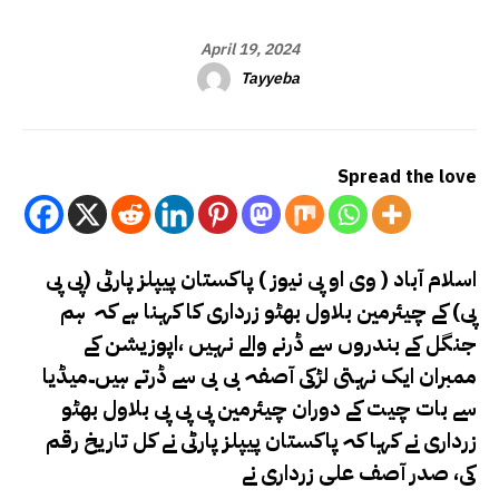
April 19, 2024
Tayyeba
Spread the love
اسلام آباد ( وی او پی نیوز ) پاکستان پیپلز پارٹی (پی پی
پی) کے چیئرمین بلاول بھٹو زرداری کا کہنا ہے کہ ہم
جنگل کے بندروں سے ڈرنے والے نہیں ،اپوزیشن کے
ممبران ایک نہتی لڑکی آصفہ بی بی سے ڈرتے ہیں۔
میڈیا
سے بات چیت کے دوران چیئرمین پی پی پی بلاول بھٹو
زرداری نے کہا کہ پاکستان پیپلز پارٹی نے کل تاریخ رقم
کی، صدر آصف علی زرداری نے