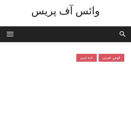
وائس آف پریس
قومی خبریں
تازہ ترین