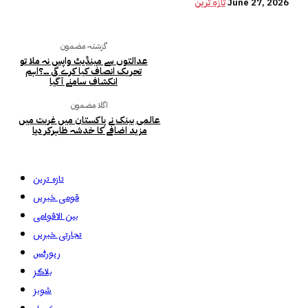
June 27, 2026
تازہ ترین
گزشتہ مضمون
عدالتوں سے مینڈیٹ واپس نہ ملا تو
تحریک انصاف کیا کرے گی ۔۔؟اہم
انکشاف سامنے آ گیا
اگلا مضمون
عالمی بینک نے پاکستان میں غربت میں
مزید اضافے کا خدشہ ظاہرکر دیا
تازہ ترین
قومی خبریں
بین الاقوامی
تجارتی خبریں
رپورٹس
بلاگز
شوبز