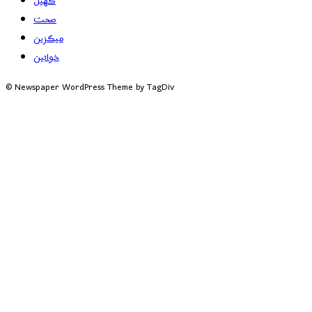
کھیل
صحت
میگزین
خواتین
© Newspaper WordPress Theme by TagDiv