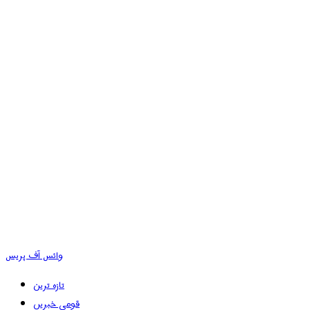
وائس آف پریس
تازہ ترین
قومی خبریں