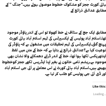
ہائی کورٹ ججز کو مشکوک خطوط موصول ہوئے ہیں۔”جنگ ” کے
مطابق عدالتی ذرائع کے
مطابق ایک جج کے سٹاف نے خط کھولا تو اس کے اندر پاؤڈر موجود
تھا۔اسلام آباد پولیس کے ایکسپرٹس کی ٹیم اسلام آباد ہائی کورٹ
پہنچ گئی۔ایکسپرٹس کی ٹیم تحقیقات میں مشغول ہے کہ پاؤڈر کی
نوعیت کیا ہے؟عدالتی ذرائع نے بتایا ہے کہ خط کے متن میں لفظ
اینتھریکس لکھا ہوا تھا، خط کے اندر ڈرانے دھمکانے والا نشان بھی
موجود ہے۔ریشم نامی خاتون نے بغیر اپنا ایڈریس لکھے ججز کوخطوط
بھیجے ہیں۔اسلام آباد ہائی کورٹ نے اس معاملے پر آئی جی اسلام آباد
اور ڈی آئی جی پولیس کو طلب کر لیا ہے۔
Like this:
Loading...