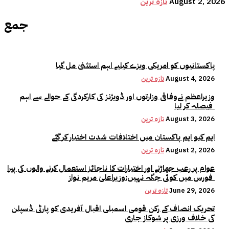
August 2, 2026
تازہ ترین
جمع
پاکستانیوں کو امریکی ویزے کیلیے اہم استثنیٰ مل گیا
August 4, 2026
تازہ ترین
وزیراعظم نےوفاقی وزارتوں اور ڈویژنز کی کارکردگی کے حوالے سے اہم
فیصلہ کر لیا
August 3, 2026
تازہ ترین
ایم کیو ایم پاکستان میں اختلافات شدت اختیار کر گئے
August 2, 2026
تازہ ترین
عوام پر رعب جھاڑنے اور اختیارات کا ناجائز استعمال کرنے والوں کی پیرا
فورس میں کوئی جگہ نہیں:وزیراعلیٰ مریم نواز
June 29, 2026
تازہ ترین
تحریک انصاف کے رکن قومی اسمبلی اقبال آفریدی کو پارٹی ڈسپلن
کی خلاف ورزی پر شوکاز جاری