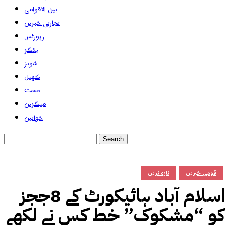
بین الاقوامی
تجارتی خبریں
رپورٹس
بلاگز
شوبز
کھیل
صحت
میگزین
خواتین
قومی خبریں
تازہ ترین
اسلام آباد ہائیکورٹ کے 8ججز
کو “مشکوک” خط کس نے لکھے