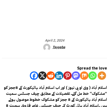
April 2, 2024
Tayyeba
Spread the love
اسلام آباد ( وی او پی نیوز ) اور اب اسلام آباد ہائیکورٹ کے 8ججز کو
“مشکوک” خط مل گئے۔ تفصیلات کے مطابق چیف جسٹس سمیت
اسلام آباد ہائیکورٹ کے 8 ججز کو مشکوک خطوط موصول ہوئے
ہیں ۔اسلام آباد ہائی کورٹ کے چیف جسٹس عامر فاروق سمیت 8