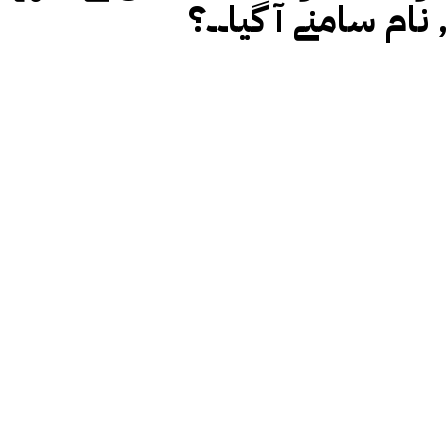
, نام سامنے آ گیا۔۔؟