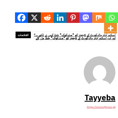
اسلام آباد ہائیکورٹ کے 8ججز کو "مشکوک" خط کس نے لکھے ۔۔؟
العلامات
اور اب اسلام آباد ہائیکورٹ کے 8ججز کو "مشکوک" خط مل گئے
Tayyeba
https://voiceofpress.pk