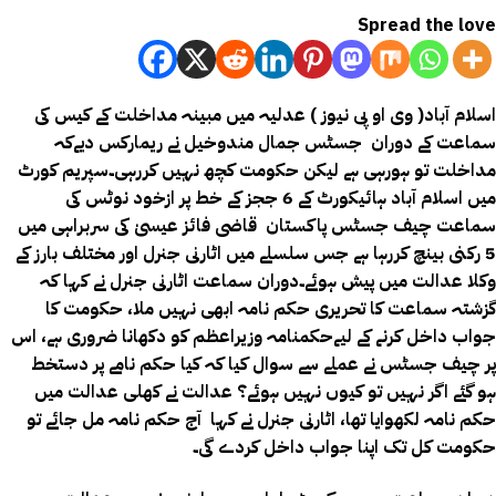
Spread the love
اسلام آباد( وی او پی نیوز ) عدلیہ میں مبینہ مداخلت کے کیس کی
سماعت کے دوران جسٹس جمال مندوخیل نے ریمارکس دیےکہ
مداخلت تو ہورہی ہے لیکن حکومت کچھ نہیں کررہی۔
سپریم کورٹ
میں اسلام آباد ہائیکورٹ کے 6 ججز کے خط پر ازخود نوٹس کی
سماعت چیف جسٹس پاکستان قاضی فائز عیسیٰ کی سربراہی میں
5 رکنی بینچ کررہا ہے جس سلسلے میں اٹارنی جنرل اور مختلف بارز کے
وکلا عدالت میں پیش ہوئے۔دوران سماعت اٹارنی جنرل نے کہا کہ
گزشتہ سماعت کا تحریری حکم نامہ ابھی نہیں ملا، حکومت کا
جواب داخل کرنے کے لیےحکمنامہ وزیراعظم کو دکھانا ضروری ہے، اس
پر چیف جسٹس نے عملے سے سوال کیا کہ کیا حکم نامے پر دستخط
ہو گئے اگر نہیں تو کیوں نہیں ہوئے؟ عدالت نے کھلی عدالت میں
حکم نامہ لکھوایا تھا، اٹارنی جنرل نے کہا آج حکم نامہ مل جائے تو
حکومت کل تک اپنا جواب داخل کردے گی۔