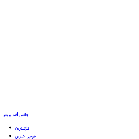
وائس آف پریس
تازہ ترین
قومی خبریں