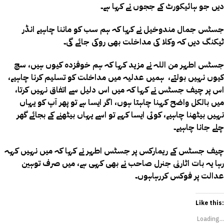
دیں جو ہائیکورٹ کے ججوں نے کہا ہے۔
جسٹس جمال مندوخیل نے کہا کہ ہم سب کو ماننا چاہیے انڈر
ٹیکنگ دیں کہ وکلا کی مداخلت بھی روکی جائے گی۔
جسٹس اطہر من اللہ نے مزید کہا کہ ہم خوفزدہ کیوں ہیں، سچ
کیوں نہیں بولتے، ہمیں عدلیہ میں مداخلت کو تسلیم کرنا چاہیے،
اس پر چیف جسٹس نے کہا کہ میں اس دلیل سے اتفاق نہیں کرتا،
میں بالکل واضح کہنا چاہتا ہوں، اگر ایسا ہے تو پھر آپ کو یہاں
نہیں بیٹھنا چاہیے، کوئی ایسا کہے تو اسے یہاں بیٹھنے کے بجائے گھر
چلے جانا چاہیے۔
چیف جسٹس کے ریمارکس پر جسٹس اطہر نے کہا کہ میں نہیں کہہ
رہا یہ بات اٹارنی جنرل صاحب نے بھی کہی ہے، میں صرف توہین
عدالت پر فوکس کررہاہوں۔
Like this:
Loading...