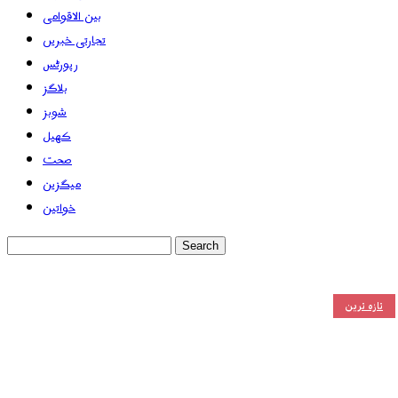
بین الاقوامی
تجارتی خبریں
رپورٹس
بلاگز
شوبز
کھیل
صحت
میگزین
خواتین
تازہ ترین