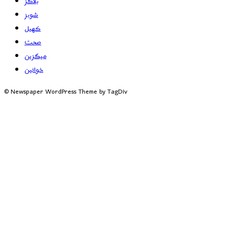
بلاگز
شوبز
کھیل
صحت
میگزین
خواتین
© Newspaper WordPress Theme by TagDiv