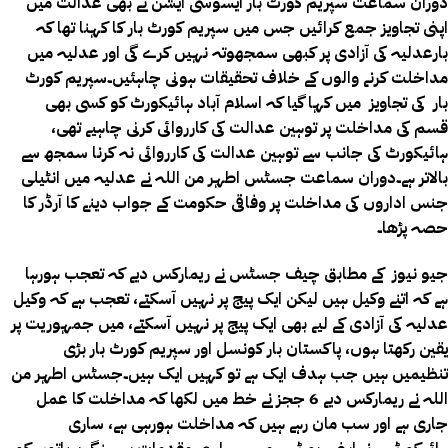
دوران سماعت سپریم کورٹ بار ایسوسی ایشن نے بھی عدالت میں
اپنی تجاویز جمع کرائیں جس میں سپریم کورٹ بار کا کہنا تھا کہ
بارعدلیہ کی آزادی پر کبھی سمجھوتہ نہیں کرے گی اور عدلیہ میں
مداخلت کرنے والوں کے خلاف تحقیقات ہونی چاہئیں۔سپریم کورٹ
بار کی تجاویز میں کہا گیا کہ اسلام آباد ہائیکورٹ کو کسی بھی
قسم کی مداخلت پر توہین عدالت کی کارروائی کرنی چاہیے تھی،
ہائیکورٹ کی جانب سے توہین عدالت کی کارروائی نہ کرنا سمجھ سے
بالاتر ہے۔دوران سماعت جسٹس اطہر من اللہ نے عدلیہ میں انٹیلی
جنس اداروں کی مداخلت پر وفاقی حکومت کے جواب دینے کا آرڈر کا
حصہ پڑھا۔
جیو نیوز کے مطابق چیف جسٹس نے ریمارکس دیے کہ تعجب ہورہا
ہے کہ اتنے وکیل ہیں لیکن ایک پیج پر نہیں آسکتے، تعجب ہے کہ وکیل
عدلیہ کی آزادی کے لیے بھی ایک پیج پر نہیں آسکتے، میں جمہوریت پر
یقین رکھتا ہوں، پاکستان بار کونسل اور سپریم کورٹ بار بڑی
تنظیمیں ہیں جب ہدف ایک ہے تو کہیں ایک ہیں۔جسٹس اطہر من
اللہ نے ریمارکس دیے 6 ججز نے خط میں لکھا کہ مداخلت کا عمل
جاری ہے اور سب مان رہے ہیں کہ مداخلت ہورہی ہے، ساری