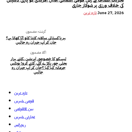
کی خلاف ورزی پر شوکاز جاری
June 27, 2026
تازہ ترین
گزشتہ مضمون
ہر پاکستانی سالانہ کتنا کلو آٹا کھاتا ہے؟
جان کر آپ حیران رہ جائیں
اگلا مضمون
لیسکو کا خصوصی آپریشن ،کتنے ہزار
بجلی چور پکڑ ے گئے، کتنے کروڑ یونٹس
جرمانہ کیا گیا ؟جان کر آپ حیران رہ
جائیں
تازہ ترین
قومی خبریں
بین الاقوامی
تجارتی خبریں
رپورٹس