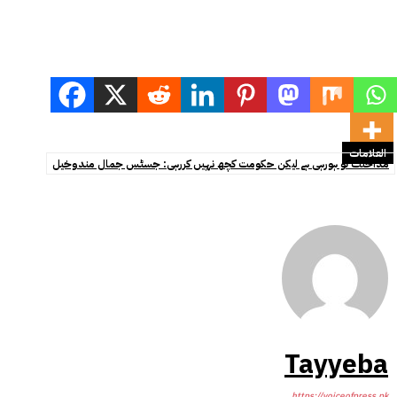
العلامات
مداخلت تو ہورہی ہے لیکن حکومت کچھ نہیں کررہی: جسٹس جمال مندوخیل
Tayyeba
https://voiceofpress.pk