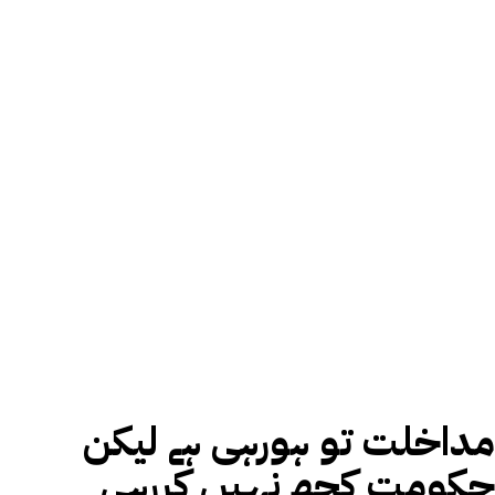
مداخلت تو ہورہی ہے لیکن
حکومت کچھ نہیں کررہی