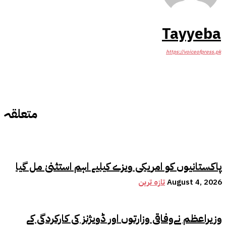
Tayyeba
https://voiceofpress.pk
متعلقہ
پاکستانیوں کو امریکی ویزے کیلیے اہم استثنیٰ مل گیا
August 4, 2026
تازہ ترین
وزیراعظم نےوفاقی وزارتوں اور ڈویژنز کی کارکردگی کے