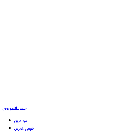
وائس آف پریس
تازہ ترین
قومی خبریں