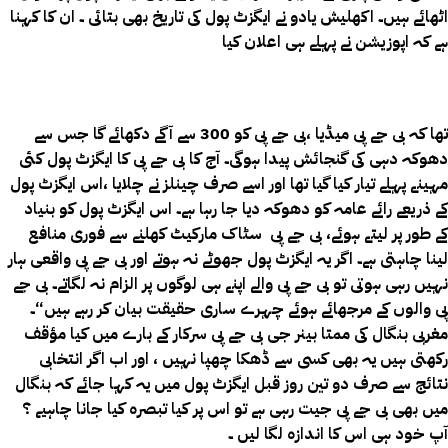
اٹھائے ہیں۔ اکھلیش یادو نے ایگزٹ پول کی تاریخ بھی بتائی ۔ ان کا کہنا
ہے کہ اپوزیشن نے پہلے ہی اعلان کیا
تھا کہ بی جے پی میڈیا ،بی جے پی کو 300 سے آگے دکھائے گا جس سے
دھوکہ دہی کی گنجائش پیدا ہوگی۔ آج کا بی جے پی کا ایگزٹ پول کئی
مہینے پہلے تیار کیا گیا تھا اور اسے صرف چینلز نے چلایا ،اس ایگزٹ پول
کے ذریعے رائے عامہ کو دھوکہ دیا جا رہا ہے۔ اس ایگزٹ پول کو بنیاد
کے طور پر لیتے ہوئے، بی جے پی سٹاک مارکیٹ کھلنے سے فوری منافع
لینا چاہتی ہے۔ اگر یہ ایگزٹ پول جھوٹے نہ ہوتے اور بی جے پی واقعی ہار
نہیں رہی ہوتی تو بی جے پی والے اپنے ہی لوگوں پر الزام نہ لگاتے۔ بی جے
پی والوں کے مرجھائے ہوئے چہرے ساری حقیقت بیان کر رہے ہیں“۔
مغربی بنگال کی ممتا بینر جی بی جے پی سرکار کے بارے میں کیا مؤقف
رکھتی ہیں یہ بھی کسی سے ڈھکا چھپا نہیں ، اور اب اگر انتخابی
نتائج سے صرف دو تین روز قبل ایگزٹ پول میں یہ کہا جائے کہ بنگال
میں بھی بی جے پی جیت رہی ہے تو اس پر کیا تبصرہ کیا جانا چاہیے ؟
آپ خود ہی اس کا اندازہ لگا لیں ۔