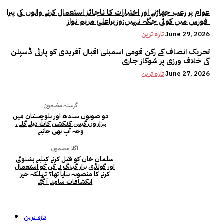
عوام پر رعب جھاڑنے اور اختیارات کا ناجائز استعمال کرنے والوں کی پیرا
فورس میں کوئی جگہ نہیں:وزیراعلیٰ مریم نواز
June 29, 2026
تازہ ترین
تحریک انصاف کے رکن قومی اسمبلی اقبال آفریدی کو پارٹی ڈسپلن
کی خلاف ورزی پر شوکاز جاری
June 27, 2026
تازہ ترین
گزشتہ مضمون
دو صوبوں سندھ اور بلوچستان میں
ہزاروں گیس کنکشن کاٹ دیئے گئے ،
وجہ آپ بھی جانیے
اگلا مضمون
سلمان خان کو قتل کرنے کیلیے بشنوئی
اور گولڈی برار گینگ نے کن کو استعمال
کرنے کا منصوبہ بنایا تھا؟ تہلکہ خیز
انکشافات سامنے آ گئے
تازہ ترین