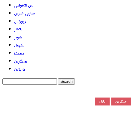
بین الاقوامی
تجارتی خبریں
رپورٹس
بلاگز
شوبز
کھیل
صحت
میگزین
خواتین
میگزین
بلاگز