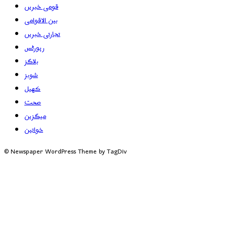
قومی خبریں
بین الاقوامی
تجارتی خبریں
رپورٹس
بلاگز
شوبز
کھیل
صحت
میگزین
خواتین
© Newspaper WordPress Theme by TagDiv