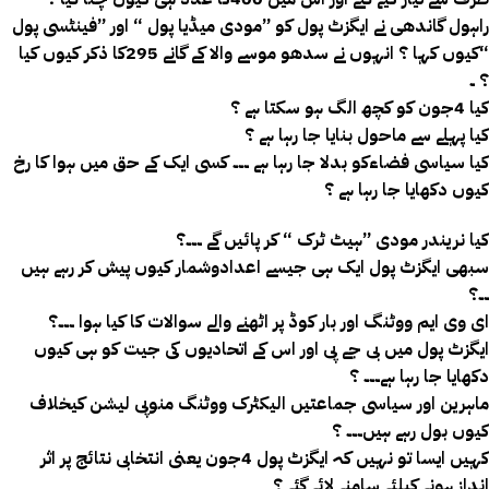
راہول گاندھی نے ایگزٹ پول کو ”مودی میڈیا پول “ اور ”فینٹسی پول
“کیوں کہا ؟ انہوں نے سدھو موسے والا کے گانے 295کا ذکر کیوں کیا
؟ ۔
کیا 4جون کو کچھ الگ ہو سکتا ہے ؟
کیا پہلے سے ماحول بنایا جا رہا ہے ؟
کیا سیاسی فضاءکو بدلا جا رہا ہے ۔۔۔ کسی ایک کے حق میں ہوا کا رخ
کیوں دکھایا جا رہا ہے ؟
کیا نریندر مودی ”ہیٹ ٹرک “ کر پائیں گے ۔۔۔؟
سبھی ایگزٹ پول ایک ہی جیسے اعدادوشمار کیوں پیش کر رہے ہیں
۔۔؟
ای وی ایم ووٹنگ اور بار کوڈ پر اٹھنے والے سوالات کا کیا ہوا ۔۔۔؟
ایگزٹ پول میں بی جے پی اور اس کے اتحادیوں کی جیت کو ہی کیوں
دکھایا جا رہا ہے۔۔۔ ؟
ماہرین اور سیاسی جماعتیں الیکٹرک ووٹنگ منوپی لیشن کیخلاف
کیوں بول رہے ہیں۔۔۔ ؟
کہیں ایسا تو نہیں کہ ایگزٹ پول 4جون یعنی انتخابی نتائج پر اثر
انداز ہونے کیلئے سامنے لائے گئے ؟