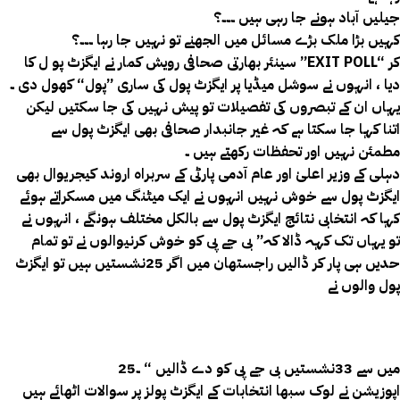
جیلیں آباد ہونے جا رہی ہیں ۔۔۔؟
کہیں بڑا ملک بڑے مسائل میں الجھنے تو نہیں جا رہا ۔۔۔؟
سینئر بھارتی صحافی رویش کمار نے ایگزٹ پو ل کا ”EXIT POLL“ کر
دیا ، انہوں نے سوشل میڈیا پر ایگزٹ پول کی ساری ”پول“ کھول دی ۔
یہاں ان کے تبصروں کی تفصیلات تو پیش نہیں کی جا سکتیں لیکن
اتنا کہا جا سکتا ہے کہ غیر جانبدار صحافی بھی ایگزٹ پول سے
مطمئن نہیں اور تحفظات رکھتے ہیں ۔
دہلی کے وزیر اعلیٰ اور عام آدمی پارٹی کے سربراہ اروند کیجریوال بھی
ایگزٹ پول سے خوش نہیں انہوں نے ایک میٹنگ میں مسکراتے ہوئے
کہا کہ انتخابی نتائج ایگزٹ پول سے بالکل مختلف ہونگے ، انہوں نے
تو یہاں تک کہہ ڈالا کہ” بی جے پی کو خوش کرنیوالوں نے تو تمام
حدیں ہی پار کر ڈالیں راجستھان میں اگر 25نشستیں ہیں تو ایگزٹ
پول والوں نے
25میں سے 33نشستیں بی جے پی کو دے ڈالیں “ ۔
اپوزیشن نے لوک سبھا انتخابات کے ایگزٹ پولز پر سوالات اٹھائے ہیں