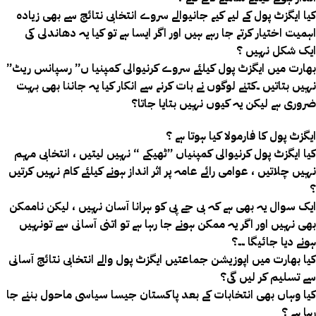
کیا ایگزٹ پول کے لیے کیے جانیوالے سروے انتخابی نتائج سے بھی زیادہ
اہمیت اختیار کرتے جا رہے ہیں اور اگر ایسا ہے تو کیا یہ دھاندلی کی
ایک شکل نہیں ؟
بھارت میں ایگزٹ پول کیلئے سروے کرنیوالی کمپنیا ں” رسپانس ریٹ”
نہیں بتاتیں ۔کتنے لوگوں نے بات کرنے سے انکار کیا یہ جاننا بھی بہت
ضروری ہے لیکن یہ کیوں نہیں بتایا جاتا؟
ایگزٹ پول کا فارمولا کیا ہوتا ہے ؟
کیا ایگزٹ پول کرنیوالی کمپنیاں ”ٹھیکے “ نہیں لیتیں ، انتخابی مہم
نہیں چلاتیں ، عوامی رائے عامہ پر اثر انداز ہونے کیلئے کام نہیں کرتیں
؟
ایک سوال یہ بھی ہے کہ بی جے پی کو ہرانا آسان نہیں ، لیکن ناممکن
بھی نہیں اور اگر یہ ممکن ہونے جا رہا ہے تو اتنی آسانی سے تونہیں
ہونے دیا جائیگا ۔۔؟
کیا بھارت میں اپوزیشن جماعتیں ایگزٹ پول والے انتخابی نتائج آسانی
سے تسلیم کر لیں گی؟
کیا وہاں بھی انتخابات کے بعد پاکستان جیسا سیاسی ماحول بننے جا
رہا ہے ؟