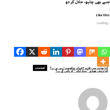
جسے بھی چاہو، حلال کر دو
Like this:
Loading...
کیا بھارت میں فارم 47والی حکومت آ رہی ہے ۔۔۔؟
العلامات
کیا نریندر مودی ”ہیٹ ٹرک “ کر پائیں گے ۔۔۔؟