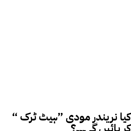
کیا نریندر مودی ”ہیٹ ٹرک “
کر پائیں گے ۔۔۔؟