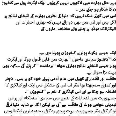
بہر حال بھارت میں لاکھوں نہیں کروڑوں لوگ ایگزٹ پول سے کنفیوژ
ن کا شکار ہو چکے ہیں ۔
اس میں کوئی شک نہیں کہ دنیا کی نظریں بھارت کے انتخابی نتائج پر
لگی ہیں اور اس میں بھی دو رائے نہیں کہ بھارتی اخبارات اور
الیکٹرانک میڈیا پر چلنے والے مختلف اداروں کے
ایک جیسے ایگزٹ پولز نے کنفیوژ ن پھیلا دی ہے۔
کیا” کنفیوژ سیاسی ماحول “بھارت میں قابل قبول ہوگا اور ایگزٹ
پولز جیسے انتخابی نتائج بھارتی عوام ”برداشت “ کر پائے گی ۔۔۔؟یہ بھی
بہت بڑا سوال ہے۔
طاقت اور اقتدار کے کھیل میں عام آدمی پہلے خود کو بے بس ، لاچار
اور کمزور سمجھتا تھا مگر اب اس کی مشکل میں ایک اور کیٹگری کا
اضافہ ہو چکا ہے اور اس کیٹگری کا نام ہے ”کنفیوژن “۔
جمہوریت میں انتخابات کے نتیجے میں سیاسی استحکام اور پرامن
تبدیلی عوامی ووٹ کی طاقت سے آتی ہے لیکن لگتا ہے شاید دنیا ترقی
تو کر گئی مگر جمہوریت بہت پیچھے رہ گئی ، جدید ترین ٹیکنالوجی