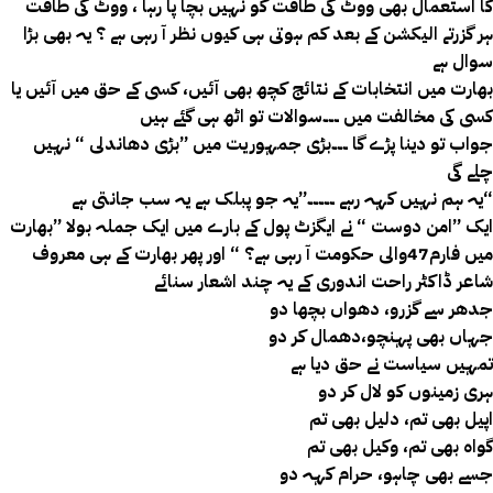
کا استعمال بھی ووٹ کی طاقت کو نہیں بچا پا رہا ، ووٹ کی طاقت
ہر گزرتے الیکشن کے بعد کم ہوتی ہی کیوں نظر آ رہی ہے ؟ یہ بھی بڑا
سوال ہے
بھارت میں انتخابات کے نتائج کچھ بھی آئیں، کسی کے حق میں آئیں یا
کسی کی مخالفت میں ۔۔۔سوالات تو اٹھ ہی گئے ہیں
جواب تو دینا پڑے گا ۔۔۔بڑی جمہوریت میں ”بڑی دھاندلی “ نہیں
چلے گی
یہ ہم نہیں کہہ رہے ۔۔۔۔۔”یہ جو پبلک ہے یہ سب جانتی ہے“
ایک ”امن دوست “ نے ایگزٹ پول کے بارے میں ایک جملہ بولا ”بھارت
میں فارم47والی حکومت آ رہی ہے؟ “ اور پھر بھارت کے ہی معروف
شاعر ڈاکٹر راحت اندوری کے یہ چند اشعار سنائے
جدھر سے گزرو، دھواں بچھا دو
جہاں بھی پہنچو،دھمال کر دو
تمہیں سیاست نے حق دیا ہے
ہری زمینوں کو لال کر دو
اپیل بھی تم، دلیل بھی تم
گواہ بھی تم، وکیل بھی تم
جسے بھی چاہو، حرام کہہ دو