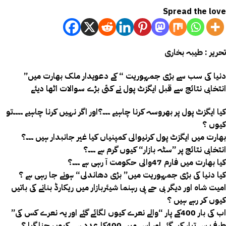
Spread the love
تحریر : طیبہ بخاری
”دنیا کی سب سے بڑی جمہوریت “ کے دعویدار ملک بھارت میں
انتخابی نتائج سے قبل ایگزٹ پول نے کئی بڑے سوالات اٹھا دیئے
کیا ایگزٹ پول پر بھروسہ کرنا چاہیے ۔۔۔؟اور اگر نہیں کرنا چاہیے ۔۔۔۔تو
کیوں ؟
بھارت میں ایگزٹ پول کرنیوالی کمپنیاں کیا غیر جانبدار ہیں ۔۔۔؟
انتخابی نتائج پر ”سٹہ بازار“ کیوں گرم ہے ۔۔۔؟
کیا بھارت میں فارم 47والی حکومت آ رہی ہے ۔۔۔؟
کیا دنیا کی بڑی جمہوریت میں” بڑی دھاندلی“ ہونے جا رہی ہے ؟
امیت شاہ اور دیگر بی جے پی رہنما شیئربازار میں ریکارڈ بنانے کی باتیں
کیوں کر رہے ہیں ؟
”اب کی بار 400کے پار “والے نعرے کیوں لگائے گئے اور یہ نعرے کس کی
طرف سے تیار کیے گئے اور اس میں 400کا عدد ہی کیوں چنا گیا ؟