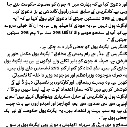
اور دعویٰ کیا ہے کہ بھارت میں 4 جون کو مخلوط حکومت بننے جا
رہی ہے۔ کانگریس کے سابق صدر راہول گاندھی نے بڑا دعویٰ کیا۔
انہوں نے 295 نشستیں جیتنے کا دعویٰ کرتے ہوئے کہا ہے کہ ”یہ
ایگزٹ پول نہیں ہے، یہ مودی کا میڈیا پول ہے۔ یہ ان کا خیالی سروے
ہے۔کیا آپ نے سدھو موسے والا کا گانا 295 سنا ہے؟ ہم 295 سیٹیں
جیتیں گے“۔
کانگریس ایگزٹ پول کو جعلی قرار دے چکی ہے ۔
کانگریس کے لیڈر جے رام رمیش کے مطابق ”ایگزٹ پول مکمل طور پر
فرضی ہے۔ صرف 4 جون کو باہر نکلنے والے لوگوں نے ہی یہ ایگزٹ پول
جاری کیے ہیں۔انڈیااتحاد کو کم از کم 295 نشستیں ملنے والی ہیں۔
یہ صرف موجودہ وزیراعظم اور موجودہ وزیر داخلہ کا نفسیاتی
کھیل ہے۔ وہ ہمارے رہنماؤں اور کارکنوں پر نفسیاتی دباؤ ڈالنے کی
کوشش کر رہے ہیں تاکہ ہمارا اعتماد ٹوٹ جائے۔ ایسا نہیں ہو گا“۔
ایگزٹ پول پر کانگریس کے جنرل سکریٹری وینوگوپال کہتے ہیں”ہم نے
اپنے پی سی سی صدور، سی ایم، انچارجز اور امیدواروں سے بات چیت
کی ہے، وہ سب بہت پر اعتماد ہیں۔ یہ ایگزٹ پول حکومت کے لیے ایک
جعلی پول ہے“۔
سماج وادی پارٹی کے سربراہ اکھلیش یادو نے بھی ایگزٹ پول پر سوال