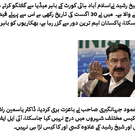
یخ رشید نے
اسلام آباد ہائی کورٹ کے باہر میڈیا سے گفتگو کرتے 
الا ہے۔
میں نے 30 اگست کی تاریخ رکھی ہے اس سے پہلے ف
تا، پاکستان اہم ترین دور سے گزر رہا ہے، بھکاریوں کو باہر
مود جہانگیری صاحب نے باعزت بری کردیا، ڈاکٹر یاسمین ر
ک ہی کیس مختلف شہروں میں درج نہیں کیا جاسکتا، آئی ایل ای
ئی اور شیخ رشید کے علاوہ کسی اور کا کیس لڑا ہی نہیں۔