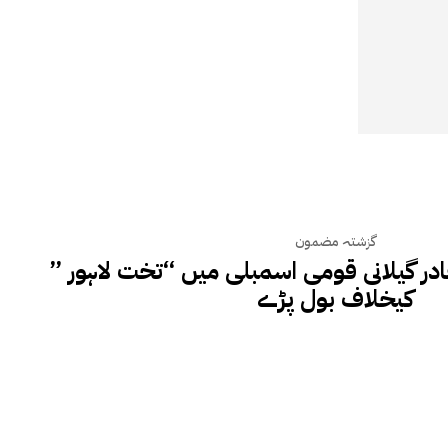
گزشتہ مضمون
لقادر گیلانی قومی اسمبلی میں “تخت لاہور ”
کیخلاف بول پڑے