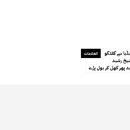
یڈیا سے گفتگو
العلامات
شیخ رشید