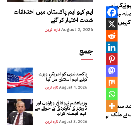
ہوئے
کہا ہے
ایم کیو ایم پاکستان میں اختلافات
یصلہ ہو
شدت اختیار کر گئے
 کہیں سے
August 2, 2026
تازہ ترین
جمع
پاکستانیوں کو امریکی ویزے
کیلیے اہم استثنیٰ مل گیا
August 4, 2026
تازہ ترین
وزیراعظم نےوفاقی وزارتوں اور
اشد سمیت
ڈویژنز کی کارکردگی کے حوالے سے
ف نے ملک
اہم فیصلہ کر لیا
August 3, 2026
تازہ ترین