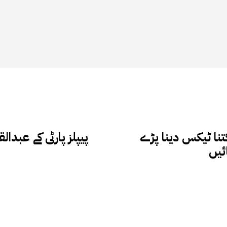
کتنا ٹیکس دینا پڑے
پیپلز پارٹی کے عبدا
ئیں