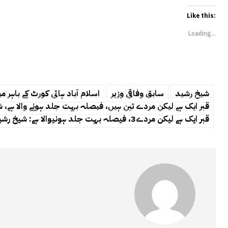
Like this:
Loading...
شیخ رشید
سابق وفاقی وزیر
اسلام آباد ہائی کورٹ کے باہر م
قبر ایک ہے لیکن مردے تین ہیں، فیصلہ بہت جلد ہونے والا ہے، 
قبر ایک ہے لیکن مردے3، فیصلہ بہت جلد ہونیوالا ہے: شیخ رشید پھر کھل کر بول پڑے