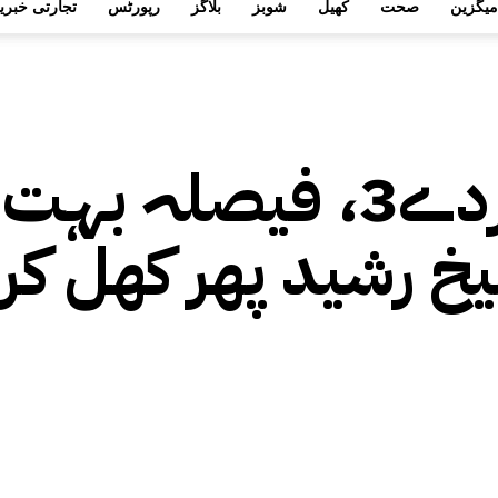
میگزین
صحت
کھیل
شوبز
بلاگز
رپورٹس
تجارتی خبری
قبر ایک ہے لیکن مردے3، فیصلہ بہت
یخ رشید پھر کھل کر