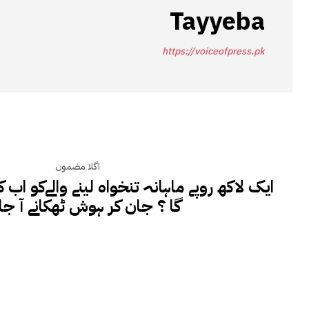
Tayyeba
https://voiceofpress.pk
اگلا مضمون
ایک لاکھ روپے ماہانہ تنخواہ لینے والےکو اب 
گا ؟ جان کر ہوش ٹھکانے آ جا