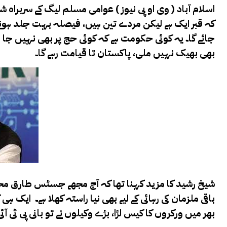
اسلام آباد ( وی او پی نیوز ) عوامی مسلم لیگ کے سربراہ ش
کہ قبر ایک ہے لیکن مردے تین ہیں، فیصلہ بہت جلد ہونے و
جائے گا۔ یہ کوئی حکومت ہے کہ کوئی حج پر بھی نہیں جا سک
بھی بھیک نہیں ملی، پاکستان تا قیامت رہے گا۔
شیخ رشید کا مزید کہنا تھا کہ آج مجھے جسٹس طارق مح
باقی ملزمان کی رہائی کے لیے بھی نیا راستہ کھلا ہے۔ ای
بھر میں ورکروں کا کیس لڑا، بڑے وکیلوں نے تو بانی پی ٹی آ