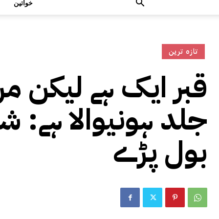
خواتین
تازہ ترین
جلد ہونیوالا ہے: ش
بول پڑے