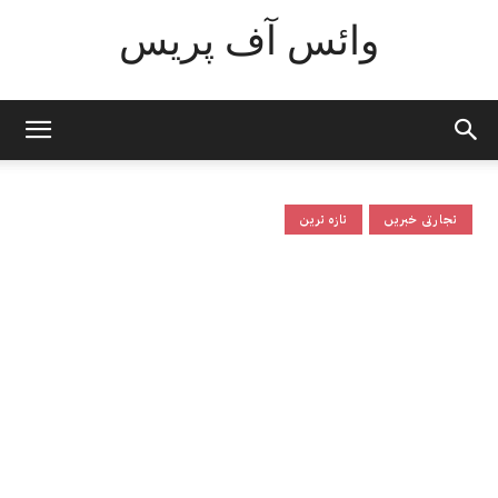
وائس آف پریس
تجارتی خبریں
تازہ ترین