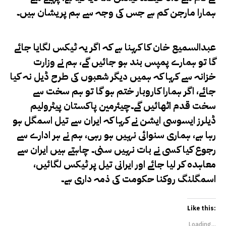
ہمارا مارجن کم ہے جس کی وجہ سے ہم پریشان ہیں۔
عبدالسمیع خان کا کہنا ہے کہ اگر یہ ٹیکس لگایا جائے
گا تو ہمارے پمپس بند ہو جائیں گے، ہم نے وزارت
خزانہ سے کہا کہ ہمیں دیگر شعبوں کی طرح ڈیل نہ کیا
جائے، اگر ہمارا کاروبار ختم ہو گا تو ہم سخت سے
سخت قدم اٹھائیں گے۔چیئرمین پاکستان پیٹرولیم
ڈیلرز ایسوسی ایشن نے کہا کہ ایران سے تیل اسمگل ہو
رہا ہے، ہماری سنوائی نہیں ہو رہی، ہم نے ہر ادارے سے
رجوع کیا کسی نے بات نہیں سنی۔ چاہتے ہیں ایران سے
معاہدہ کر لیا جائے اور ایرانی تیل پر ٹیکس لگائیں،
اسمگلنگ روکنا حکومت کی ذمہ داری ہے۔
Like this:
Loading...