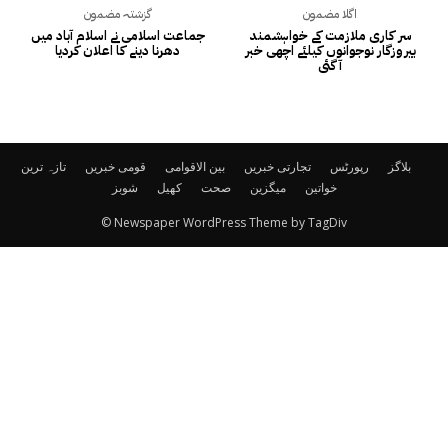
اگلا مضمون
گزشتہ مضمون
سر کاری ملازمت کے خواہشمند
جماعت اسلامی نے اسلام آباد میں
بیروزگار نوجوانوں کیلئے اچھی خبر
دھرنا دینے کا اعلان کردیا
آ گئی
بلاگز
رپورٹس
تجارتی خبریں
بین الاقوامی
قومی خبریں
تازہ ترین
خواتین
میگزین
صحت
کھیل
شوبز
© Newspaper WordPress Theme by TagDiv