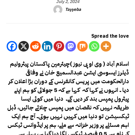
July 2, 2024
Tayyeba
Spread the love
اسلام آباد ( وی او پی نیوز )چیئرمین پاکستان پیٹرولیم
ڈیلرز ایسوسی ایشن عبدالسمیع خان نے وفاقی
دارالحکومت میں پریس کانفرنس کے دوران بڑا اعلان کر
دیا ۔ انہوں نے کہا کہ کہا ہے کہ 5 جولائی کو ہم اپنے
پیٹرول پمپس بند کر دیں گے۔
دنیا میں کوئی ایسا
طریقہ نہیں کہ نقصان میں پمپس چلائے جائیں، ڈبل
ٹیکسیشن تو دنیا میں کہیں نہیں ہوتی۔ آج ہم ایک
اہم مسئلے پر وزیر خزانہ سے ملے، ہم پر ایڈوانس ٹیکس
کے نام سے 0.5 فیصد ٹیکس لگا دیا گیا ہے، پہلے سے