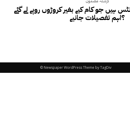
گزشتہ مضمون
پلانٹس ہیں جو کام کیے بغیر کروڑوں روپے لے گئے
؟اہم تفصیلات جانیے
© Newspaper WordPress Theme by TagDiv