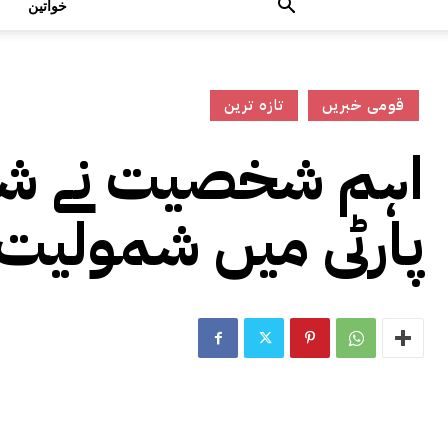
خواتین
قومی خبریں
تازہ ترین
اہم شخصیت نے شیر
پارٹی میں شمولیت