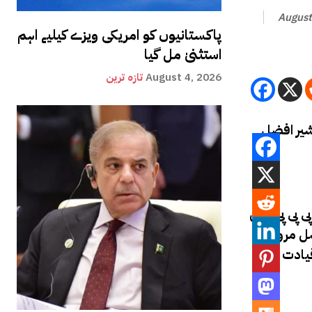
August
پاکستانیوں کو امریکی ویزے کیلیے اہم
استثنیٰ مل گیا
August 4, 2026
تازہ ترین
شیر افضل
 پی پی میں
ضل مروت
قیادت میں