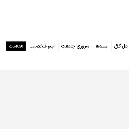
 مل گئی
سندھ
سروری جامعت
اہم شخصیت
العلامات