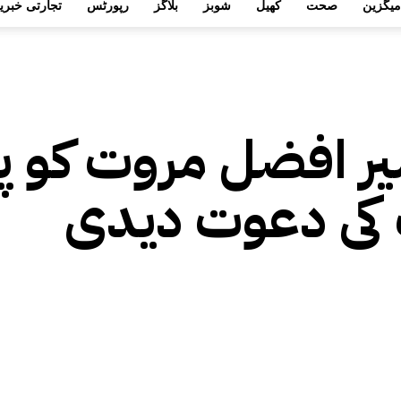
میگزین
صحت
کھیل
شوبز
بلاگز
رپورٹس
تجارتی خبری
 افضل مروت کو پی
 کی دعوت دیدی