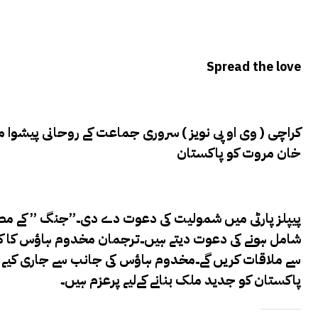
Spread the love
کراچی ( وی او پی نویز ) سروری جماعت کے روحانی پیشوا 
خان مروت کو پاکستان
پیپلز پارٹی میں شمولیت کی دعوت دے دی۔”جنگ ” کے م
شامل ہونے کی دعوت دیتے ہیں۔ترجمان مخدوم ہاؤس کا کہ
سے ملاقات کریں گے۔مخدوم ہاؤس کی جانب سے جاری کیے گئے 
پاکستان کو جدید ملک بنانے کےلیے پرعزم ہیں۔