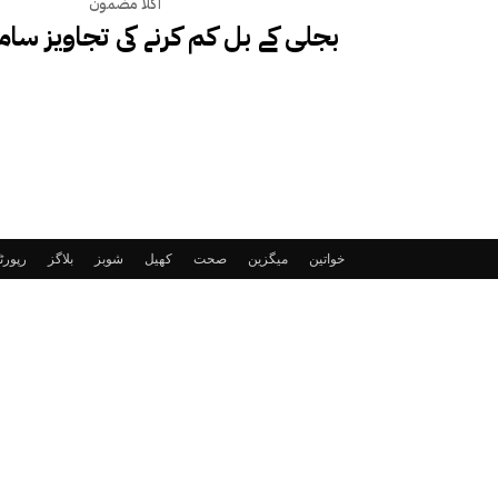
اگلا مضمون
بجلی کے بل کم کرنے کی تجاویز سامنے
خواتین
میگزین
صحت
کھیل
شوبز
بلاگز
رپور