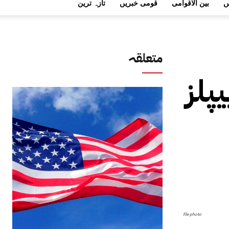
ں
بین الاقوامی
قومی خبریں
تازہ ترین
متعلقہ
پلز
file photo