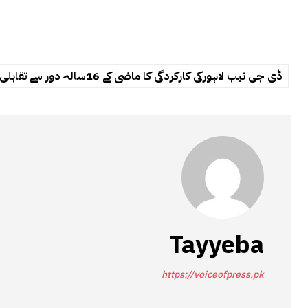
ڈی جی نیب لاہورکی کارکردگی کا ماضی کے 16سالہ دور سے تقابلی جائزہ
Tayyeba
https://voiceofpress.pk