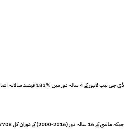
ڈی جی نیب لاہور کے 4 سالہ دور میں %181 فیصد سالانہ اضافہ کیساتھ مجموعی طور پر 14650 ملین مالیت کی پلی بارگین کی گئیں۔۔۔
جبکہ ماضی کے 16 سالہ دور (2016-2000) کے دوران کل 17708 ملین کی پلی بارگین اور رضاکارانہ واپسی ممکن بنائی گئی تھی۔۔۔۔