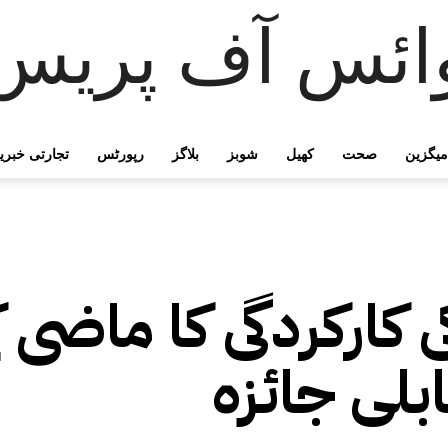
ائس آف پریس
میگزین
صحت
کھیل
شوبز
بلاگز
رپورٹس
تجارتی خبری
کارکردگی کا ماضی ک