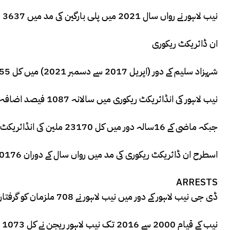
نیب لاہور نے رواں سال 2021 میں پلی بارگین کی مد میں 3637 ملین کی ریکوری کی۔۔۔
ان ڈائریکٹ ریکوری
شہزاد سلیم کے دور (اپریل 2017 سے دسمبر 2021) میں کل 80855ملین کی ان ڈائریکٹ ریکوری کی گئی
نیب لاہور کی انڈائریکٹ ریکوری میں سالانہ 1087 فیصد اضافہ ریکارڈ کیا گیا۔۔
جبکہ ماضی کے 16سالہ دور میں کل 23170 ملین کی انڈائریکٹ ریکوری ہوسکی تھی۔۔۔
اسطرح ان ڈائریکٹ ریکوری کی مد میں رواں سال کے دوران 20176 ملین کی ان ڈائریکٹ ریکوری کی جاچکی ہے۔۔۔
ARRESTS
ڈی جی نیب لاہور کے دور میں نیب لاہور نے 708 ملزمان کو گرفتار کیا جس میں سالانہ 125 فیصد اوسط اضافہ ریکارڈ کیا گیا۔۔۔۔
نیب کے قیام 2000 سے 2016 تک نیب لاہور ریجن نے کل 1073 ملزمان کی گرفتاری پر عمل درآمد کیا تھا۔۔۔۔