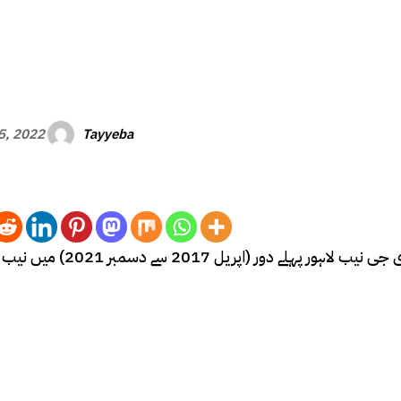
Tayyeba
15, 2022
لاہور ( وی او پی نیوز ) ڈائریکٹر جنرل نیب شہزاد سلیم کی بطور ڈی جی نیب لاہو