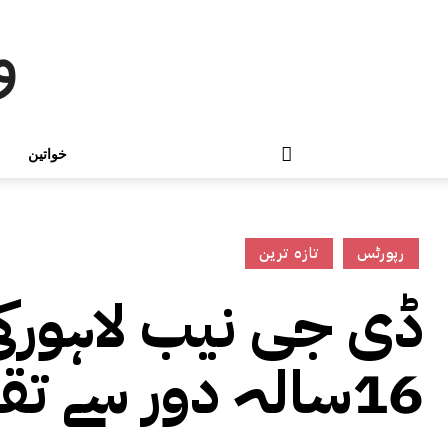
و
خواتین
رپورٹس
تازہ ترین
ڈی جی نیب لاہورکی 
16سالہ دور سے تقابلی جائزہ