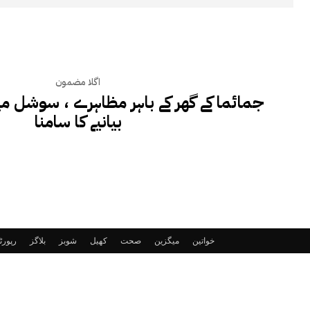
اگلا مضمون
جمائما کے گھر کے باہر مظاہرے ، سوشل میڈی
بیانیے کا سامنا
خواتین
میگزین
صحت
کھیل
شوبز
بلاگز
رپور