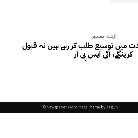
گزشتہ مضمون
ت میں توسیع طلب کر رہے ہیں نہ قبول
کرینگے، آئی ایس پی آر
© Newspaper WordPress Theme by TagDiv