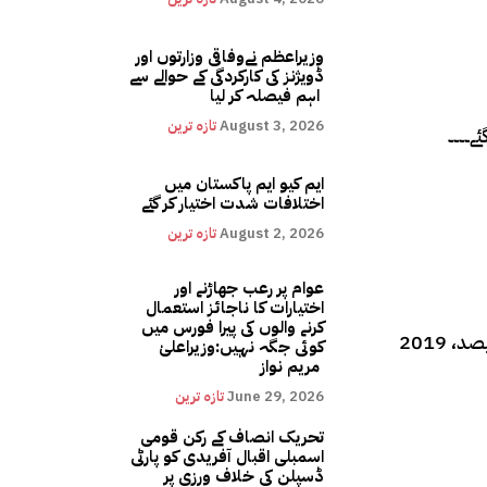
وزیراعظم نےوفاقی وزارتوں اور
ڈویژنز کی کارکردگی کے حوالے سے
اہم فیصلہ کر لیا
August 3, 2026
تازہ ترین
ایم کیو ایم پاکستان میں
اختلافات شدت اختیار کر گئے
August 2, 2026
تازہ ترین
عوام پر رعب جھاڑنے اور
اختیارات کا ناجائز استعمال
کرنے والوں کی پیرا فورس میں
نیب لاہور پراسیکیوشن کی عدالتوں میں موثر پیروی کے باعث سال2021 میں نیب لاہور کا کنوکشن ریٹ 74 فیصد، 2020 میں 78 فیصد، 2019
کوئی جگہ نہیں:وزیراعلیٰ
مریم نواز
June 29, 2026
تازہ ترین
تحریک انصاف کے رکن قومی
اسمبلی اقبال آفریدی کو پارٹی
ڈسپلن کی خلاف ورزی پر