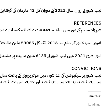
نیب لاہور نے رواں سال 2021 کے دوران کل 42 ملزمان کی گرفتاری پر عملدرآمد کیا
REFERENCES
شہزاد سلیم کے دور میں سالانہ 441 فیصد اضافہ کیساتھ 84532 ملین مالیت پر مشتمل ریفرنس احتساب عدالتوں میں دائر کئے گئے۔۔۔۔
لاہور: نیب لاہور کے قیام سے 2016 تک کل 53085 ملین مالیت کے ریفرنس احتساب عدالتوں میں دائر کئے گئے تھے۔۔۔
اسی طرح 2021 میں نیب لاہور نے 6135 ملین مالیت پر مشتمل ریفرنس احتساب عدالتوں میں دائر کئے۔۔۔
CONVICTIONS
میں 70 فیصد، 2018 میں 83 فیصد اور 2017 میں 72 فیصد رہا۔۔۔
Like this:
Loading...