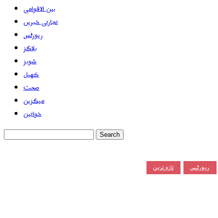
بین الاقوامی
تجارتی خبریں
رپورٹس
بلاگز
شوبز
کھیل
صحت
میگزین
خواتین
رپورٹس
تازہ ترین