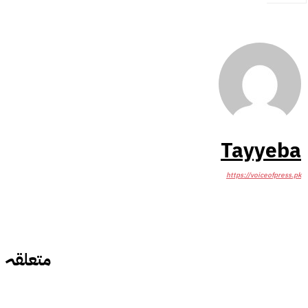
Tayyeba
https://voiceofpress.pk
متعلقہ