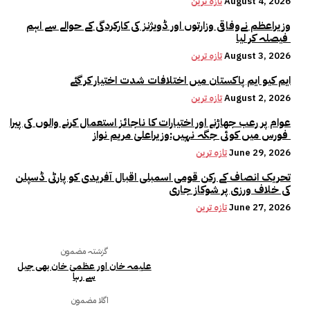
August 4, 2026
تازہ ترین
وزیراعظم نےوفاقی وزارتوں اور ڈویژنز کی کارکردگی کے حوالے سے اہم
فیصلہ کر لیا
August 3, 2026
تازہ ترین
ایم کیو ایم پاکستان میں اختلافات شدت اختیار کر گئے
August 2, 2026
تازہ ترین
عوام پر رعب جھاڑنے اور اختیارات کا ناجائز استعمال کرنے والوں کی پیرا
فورس میں کوئی جگہ نہیں:وزیراعلیٰ مریم نواز
June 29, 2026
تازہ ترین
تحریک انصاف کے رکن قومی اسمبلی اقبال آفریدی کو پارٹی ڈسپلن
کی خلاف ورزی پر شوکاز جاری
June 27, 2026
تازہ ترین
گزشتہ مضمون
علیمہ خان اور عظمیٰ خان بھی جیل
سے رہا
اگلا مضمون