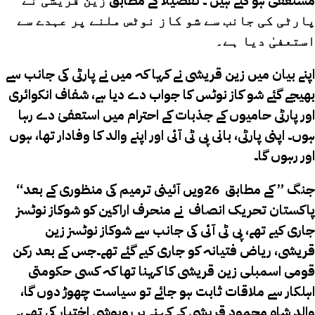
مستعفی ہو گئے ہیں ۔ تفصیلا کے مطابق
زین قریشی نے
پارٹی کی جانب سے شو کاز نوٹس ملنے پر عہدے سے
استعفیٰ دیا ہے۔
اپنے بیان میں زین قریشی نے کہا کہ میں نے پارٹی کی جانب سے
بھیجے گئے شو کاز نوٹس کا جواب دے دیا ہے، شفاف انکوائری
اور پارٹی حامیوں کے جذبات کے احترام میں استعفیٰ دے رہا
ہوں۔ اپنی پارٹی، بانی پی ٹی آئی اور اپنے والد کا وفادار تھا، ہوں
اور رہوں گا۔
“جنگ ” کے مطابق 26ویں آئینی ترمیم کی منظوری کے بعد
پاکستان تحریک انصاف نے منحرف اراکین کو شوکاز نوٹسز
جاری کیے تھے، پی ٹی آئی کی جانب سے شوکاز نوٹسز زین
قریشی، ریاض فتیانہ کو جاری کیے گئے تھے۔جس کے بعد رکن
قومی اسمبلی زین قریشی کا کہنا تھا کہ کسی حکومتی
اہلکار سے ملاقات ثابت ہو جائے تو سیاست چھوڑ دوں گا،
والد شاہ محمود قریشی کے کہنے پر روپوشی اختیار کی تھی۔