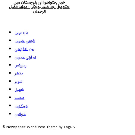
خیبر پختونخوا اور بلوچستان میں
حکومتی رٹ ختم ہوچکی : مولانا فضل
الرحمان
تازہ ترین
قومی خبریں
بین الاقوامی
تجارتی خبریں
رپورٹس
بلاگز
شوبز
کھیل
صحت
میگزین
خواتین
© Newspaper WordPress Theme by TagDiv