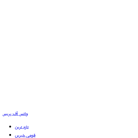
وائس آف پریس
تازہ ترین
قومی خبریں