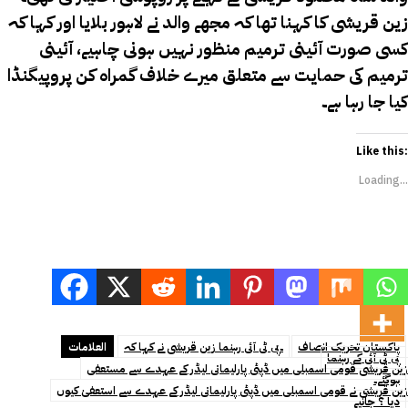
زین قریشی کا کہنا تھا کہ مجھے والد نے لاہور بلایا اور کہا کہ
کسی صورت آئینی ترمیم منظور نہیں ہونی چاہیے، آئینی
ترمیم کی حمایت سے متعلق میرے خلاف گمراہ کن پروپیگنڈا
کیا جا رہا ہے۔
Like this:
Loading...
پاکستان تحریک انصاف
۔پی ٹی آئی رہنما زین قریشی نے کہا کہ
العلامات
پی ٹی آئی کے رہنما
زین قریشی قومی اسمبلی میں ڈپٹی پارلیمانی لیڈر کے عہدے سے مستعفی
ہوگئے۔
زین قریشی نے قومی اسمبلی میں ڈپٹی پارلیمانی لیڈر کے عہدے سے استعفیٰ کیوں
دیا ؟ جانیے