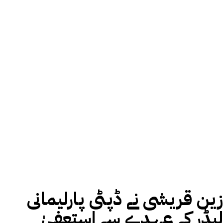
زین قریشی نے ڈپٹی پارلیمانی
لیڈر کے عہدے سے استعفیٰ