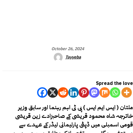
October 26, 2024
Tayyeba
Spread the love
ملتان ( ایس ایم ایس ) پی ٹی اہم رہنما اور سابق وزیر
خاترجہ شاہ محمود قریشی کے صاحبزادے زین قریشی
قومی اسمبلی میں ڈپٹی پارلیمانی لیڈر کے عہدے سے