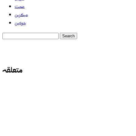
صحت
میگزین
خواتین
متعلقہ