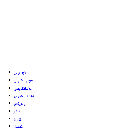
تازہ ترین
قومی خبریں
بین الاقوامی
تجارتی خبریں
رپورٹس
بلاگز
شوبز
کھیل