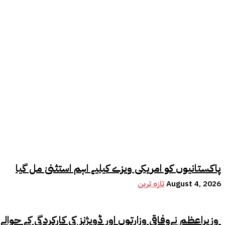
پاکستانیوں کو امریکی ویزے کیلیے اہم استثنیٰ مل گیا
August 4, 2026
تازہ ترین
وزیراعظم نےوفاقی وزارتوں اور ڈویژنز کی کارکردگی کے حوالے سے اہم فیصلہ کر لیا