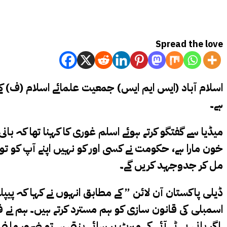
Spread the love
اسلام آباد (ایس ایم ایس) جمعیت علمائے اسلام (ف) ک
ہے۔
میڈیا سے گفتگو کرتے ہوئے اسلم غوری کا کہنا تھا کہ 
خون مارا ہے، حکومت نے کسی اور کو نہیں اپنے آپ کو ت
مل کر جدوجہد کریں گے۔
اسمبلی کی قانون سازی کو ہم مسترد کرتے ہیں۔ ہم ن
اگر بانی پی ٹی آئی کی میرٹ پر رہائی بنتی ہے تو ضرور م