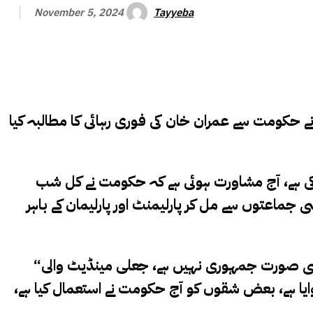
Tayyeba
November 5, 2024
نے حکومت سے عمران خان کی فوری رہائی کا مطالبہ کیا
ت کی ہے، آج مشاورت ہوئی ہے کہ حکومت نے کل شب
جماعتوں سے مل کر پارلیمنٹ اور پارلیمان کے باہر
“ڈیلی پاکستان آن لائن ” کے مطابق انہوں نے کہا کہ پیپلز پارٹی اور مسلم لیگ (ن) کا جو رویہ سامنے آیا ہے وہ کسی صورت جمہوری نہیں ہے، جعلی مینڈیٹ والی
ا ہے، بعض شقوں کو آج حکومت نے استعمال کیا ہے،