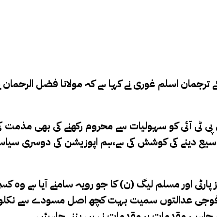
ے ترجمان اسلم غوری نے کہا ہے کہ مولانا فضل الرحمان 
بانی پی ٹی آئی کو سہولیات سے محروم رکھنے کی بھی مذم
وسیع دینے کی کوشش کی ہے،ہم اپوزیشن کی دوسری سیاسی 
ے فوجی عدالتوں سمیت بہت کچھ اصل مسودے سے نکلوای
لنی چاہیے، مقدمات پر مقدمات نہیں بننے چاہیئں۔