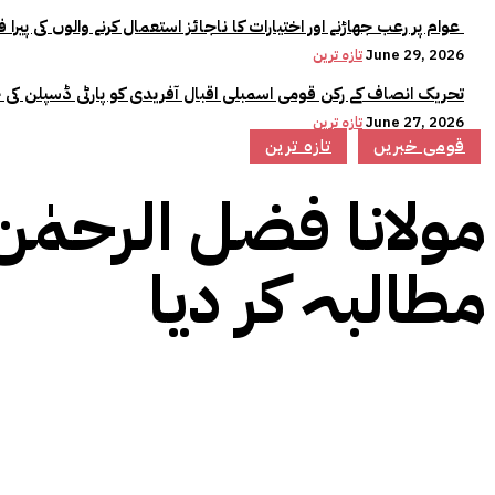
عوام پر رعب جھاڑنے اور اختیارات کا ناجائز استعمال کرنے والوں کی پیرا فورس میں کوئی جگہ نہیں:وزیراعلیٰ مریم نواز
June 29, 2026
تازہ ترین
تحریک انصاف کے رکن قومی اسمبلی اقبال آفریدی کو پارٹی ڈسپلن کی 
June 27, 2026
تازہ ترین
قومی خبریں
تازہ ترین
مولانا فضل الرحمٰن 
مطالبہ کر دیا