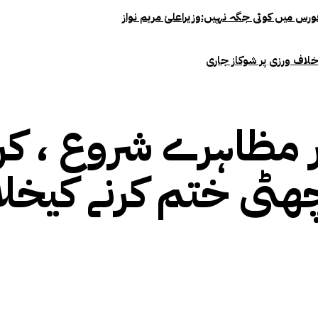
خلاف ورزی پر شوکاز جاری
مظاہرے شروع ، کر
 چھٹی ختم کرنے کیخل