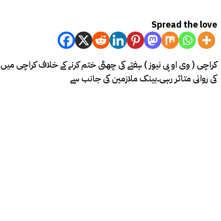
Spread the love
کراچی ( وی او پی نیوز ) ہفتے کی چھٹی ختم کرنے کے خلاف کراچی میں
کی روانی متاثر رہی۔بینک ملازمین کی جانب سے