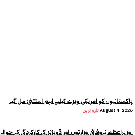
پاکستانیوں کو امریکی ویزے کیلیے اہم استثنیٰ مل گیا
August 4, 2026
تازہ ترین
وزیراعظم نےوفاقی وزارتوں اور ڈویژنز کی کارکردگی کے حوالے سے اہم فیصلہ کر لیا