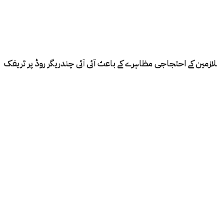
ملازمین کے احتجاجی مظاہرے کے باعث آئی آئی چندریگر روڈ پر ٹریفک