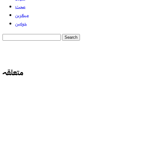
صحت
میگزین
خواتین
متعلقہ