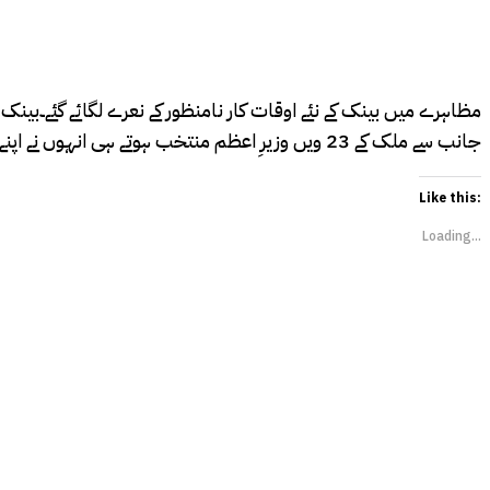
مظاہرے میں بینک کے نئے اوقات کار نامنظور کے نعرے لگائے گئے۔بین
جانب سے ملک کے 23 ویں وزیرِ اعظم منتخب ہوتے ہی انہوں نے اپنے کام کا آغاز ہفتے میں 2 سرکاری تعطیلات ختم کرتے کرنے سے کیا۔
Like this:
Loading...