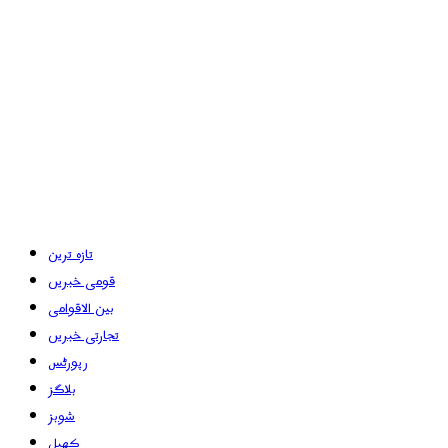
تازہ ترین
قومی خبریں
بین الاقوامی
تجارتی خبریں
رپورٹس
بلاگز
شوبز
کھیل