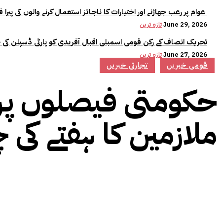
عوام پر رعب جھاڑنے اور اختیارات کا ناجائز استعمال کرنے والوں کی پیرا فورس میں کوئی جگہ نہیں:وزیراعلیٰ مریم نواز
June 29, 2026
تازہ ترین
تحریک انصاف کے رکن قومی اسمبلی اقبال آفریدی کو پارٹی ڈسپلن کی 
June 27, 2026
تازہ ترین
قومی خبریں
تجارتی خبریں
حکومتی فیصلوں پر 
ملازمین کا ہفتے کی