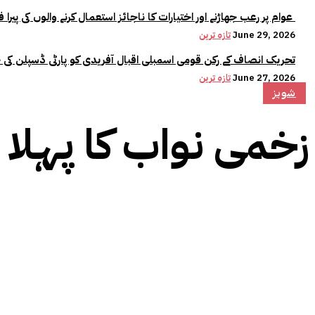
عوام پر رعب جھاڑنے اور اختیارات کا ناجائز استعمال کرنے والوں کی پیرا فورس میں کوئی جگہ نہیں:وزیراعلیٰ مریم نواز
June 29, 2026
تازہ ترین
تحریک انصاف کے رکن قومی اسمبلی اقبال آفریدی کو پارٹی ڈسپلن کی 
June 27, 2026
تازہ ترین
شوبز
زخمی نواب کا پہلا ب