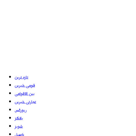
تازہ ترین
قومی خبریں
بین الاقوامی
تجارتی خبریں
رپورٹس
بلاگز
شوبز
کھیل