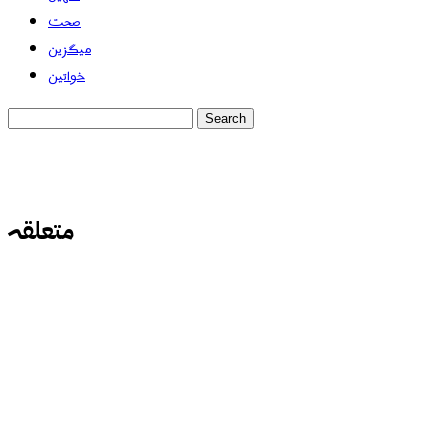
صحت
میگزین
خواتین
متعلقہ