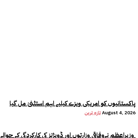
پاکستانیوں کو امریکی ویزے کیلیے اہم استثنیٰ مل گیا
August 4, 2026
تازہ ترین
وزیراعظم نےوفاقی وزارتوں اور ڈویژنز کی کارکردگی کے حوالے سے اہم فیصلہ کر لیا