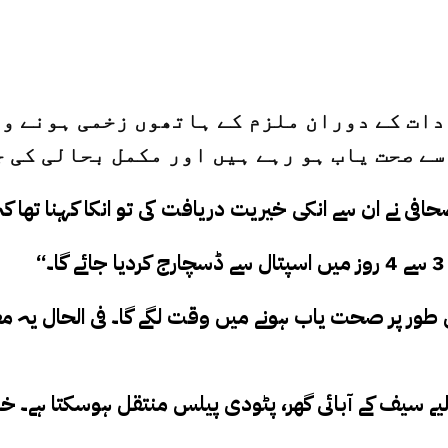
ادات کے دوران ملزم کے ہاتھوں زخمی ہونے وا
ے صحت یاب ہو رہے ہیں اور مکمل بحالی کی 
ور پر صحت یاب ہونے میں وقت لگے گا۔ فی الحال یہ مع
یے سیف کے آبائی گھر، پٹودی پیلس منتقل ہوسکتا ہے۔ 