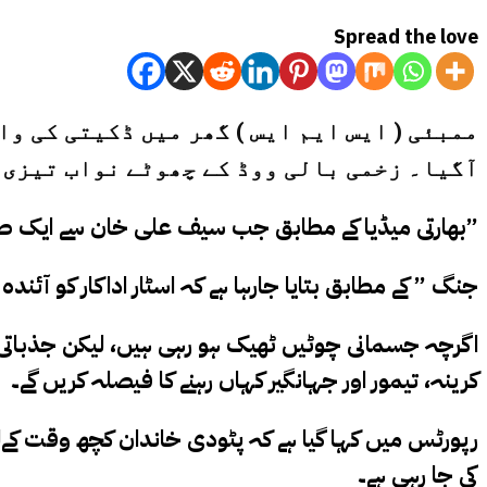
Spread the love
ممبئی ( ایس ایم ایس ) گھر میں ڈکیتی کی و
آگیا۔
زخمی بالی ووڈ کے چھوٹے نواب تیزی س
بھارتی میڈیا کے مطابق جب سیف علی خان سے ایک صحافی نے ان سے انکی خیریت دریافت کی تو انکا کہنا تھا کہ “شکریہ، اب میں کافی بہتر ہوں۔”
“جنگ ” کے مطابق بتایا جارہا ہے کہ اسٹار اداکار کو آئندہ 3 سے 4 روز میں اسپتال سے ڈسچارج کردیا جائے گا۔
اگرچہ جسمانی چوٹیں ٹھیک ہو رہی ہیں، لیکن جذباتی ط
کرینہ، تیمور اور جہانگیر کہاں رہنے کا فیصلہ کریں گے۔
رپورٹس میں کہا گیا ہے کہ پٹودی خاندان کچھ وقت کےل
کی جا رہی ہے۔