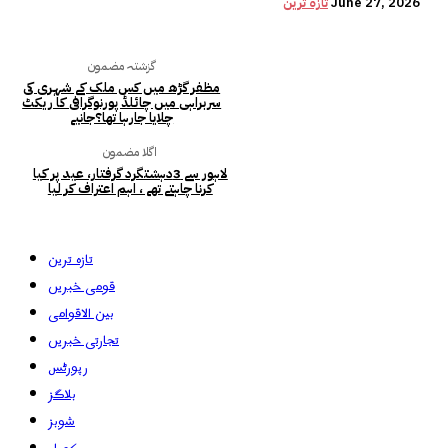
June 27, 2026
تازہ ترین
گزشتہ مضمون
مظفر گڑھ میں کس ملک کے شہری کی
سربراہی میں چائلڈ پورنوگرافی کا ریکٹ
چلایا جارہا تھا؟جانیے
اگلا مضمون
لاہور سے 3دہشتگرد گرفتار، عید پر کیا
کرنا چاہتے تھے ، اہم اعتراف کر لیا
تازہ ترین
قومی خبریں
بین الاقوامی
تجارتی خبریں
رپورٹس
بلاگز
شوبز