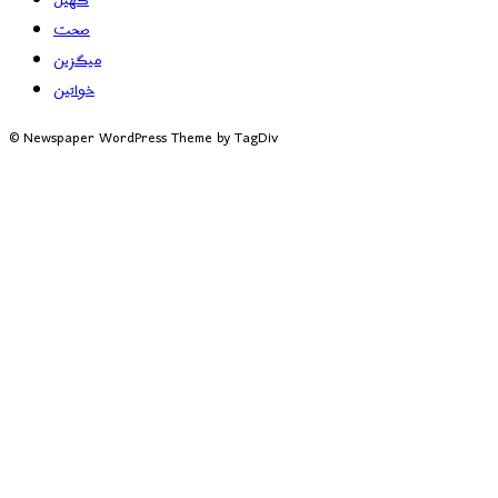
کھیل
صحت
میگزین
خواتین
© Newspaper WordPress Theme by TagDiv