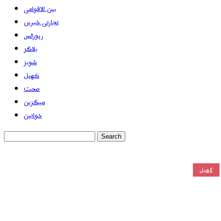
بین الاقوامی
تجارتی خبریں
رپورٹس
بلاگز
شوبز
کھیل
صحت
میگزین
خواتین
کھیل