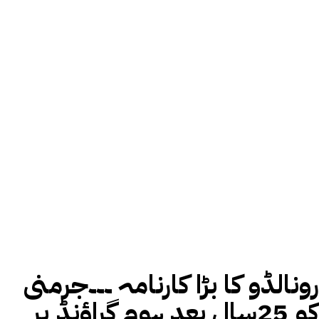
رونالڈو کا بڑا کارنامہ ۔۔۔جرمنی
کو 25سال بعد ہوم گراؤنڈ پر