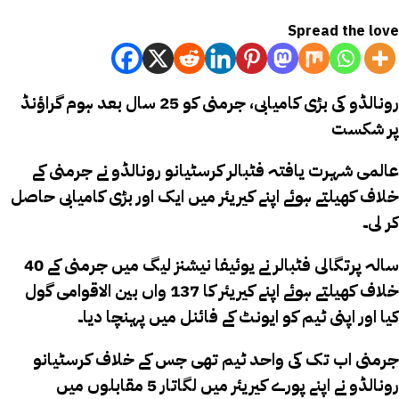
Spread the love
رونالڈو کی بڑی کامیابی، جرمنی کو 25 سال بعد ہوم گراؤنڈ
پر شکست
عالمی شہرت یافتہ فٹبالر کرسٹیانو رونالڈو نے جرمنی کے
خلاف کھیلتے ہوئے اپنے کیریئر میں ایک اور بڑی کامیابی حاصل
کر لی۔
40 سالہ پرتگالی فٹبالر نے یوئیفا نیشنز لیگ میں جرمنی کے
خلاف کھیلتے ہوئے اپنے کیریئر کا 137 واں بین الاقوامی گول
کیا اور اپنی ٹیم کو ایونٹ کے فائنل میں پہنچا دیا۔
جرمنی اب تک کی واحد ٹیم تھی جس کے خلاف کرسٹیانو
رونالڈو نے اپنے پورے کیریئر میں لگاتار 5 مقابلوں میں