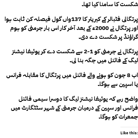
شکست کا سامنا کیا تھا۔
پرتگالی فٹبالر کے کیریئر کا 137واں گول فیصلہ کن ثابت ہوا
اور پرتگال نے 2000ء کے بعد آخر کار اس بار جرمنی کو ہوم
گراؤنڈ پر شکست دے دی۔
پرتگال نے جرمنی کو 1-2 سے شکست دے کر یوئیفا نیشنز
لیگ کے فائنل میں جگہ بنا لی۔
اب 8 جون کو ہونے والے فائنل میں پرتگال کا مقابلہ فرانس
یا اسپین سے ہوگا۔
واضح رہے کہ یوئیفا نیشنز لیگ کا دوسرا سیمی فائنل
فرانس اور سپین کے درمیان جرمنی کے شہر سٹٹگارٹ میں
جمعرات کو ہوگا۔
Like this: