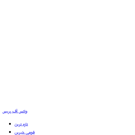
وائس آف پریس
تازہ ترین
قومی خبریں