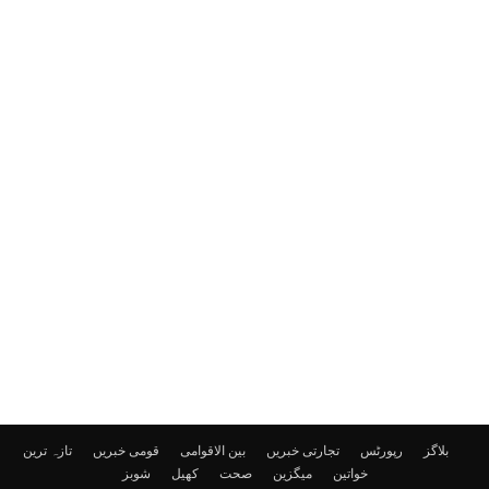
بلاگز
رپورٹس
تجارتی خبریں
بین الاقوامی
قومی خبریں
تازہ ترین
خواتین
میگزین
صحت
کھیل
شوبز