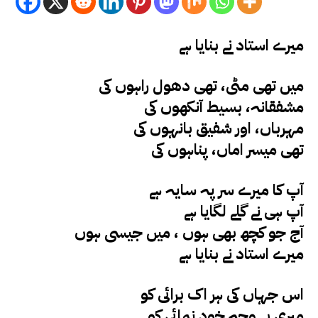
میرے استاد نے بنایا ہے
میں تھی مٹی، تھی دھول راہوں کی
مشفقانہ، بسیط آنکھوں کی
مہرباں، اور شفیق بانہوں کی
تھی میسر اماں، پناہوں کی
آپ کا میرے سر پہ سایہ ہے
آپ ہی نے گلے لگایا ہے
آج جو کچھ بھی ہوں ، میں جیسی ہوں
میرے استاد نے بنایا ہے
اس جہاں کی ہر اک برائی کو
میری بے وجہ خود نمائی کو