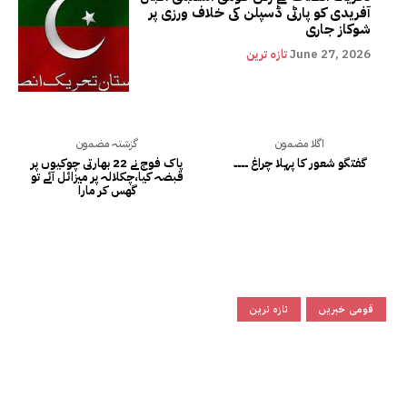
آفریدی کو پارٹی ڈسپلن کی خلاف ورزی پر
شوکاز جاری
June 27, 2026
تازہ ترین
اگلا مضمون
گزشتہ مضمون
گفتگو شعور کا پہلا چراغ ۔۔۔۔
پاک فوج نے 22 بھارتی چوکیوں پر
قبضہ کیا،چکلالہ پر میزائل آئے تو
گھس کر مارا