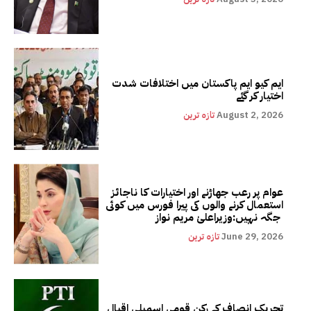
ایم کیو ایم پاکستان میں اختلافات شدت
اختیار کر گئے
August 2, 2026
تازہ ترین
عوام پر رعب جھاڑنے اور اختیارات کا ناجائز
استعمال کرنے والوں کی پیرا فورس میں کوئی
جگہ نہیں:وزیراعلیٰ مریم نواز
June 29, 2026
تازہ ترین
تحریک انصاف کے رکن قومی اسمبلی اقبال