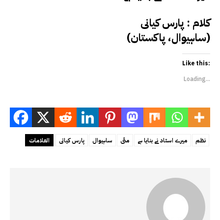
کلام : پارس کیانی
(ساہیوال، پاکستان)
Like this:
Loading...
نظم
میرے استاد نے بنایا ہے
مٹی
ساہیوال
پارس کیانی
العلامات