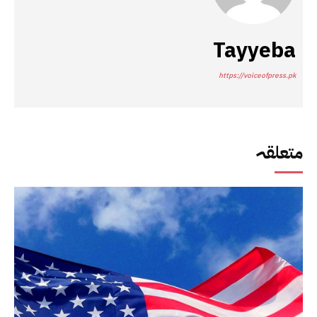
Tayyeba
https://voiceofpress.pk
متعلقہ