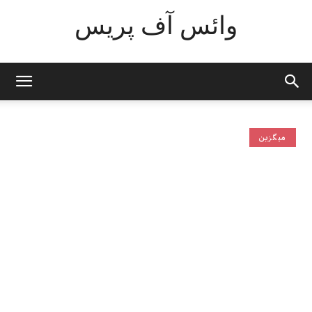
وائس آف پریس
میگزین