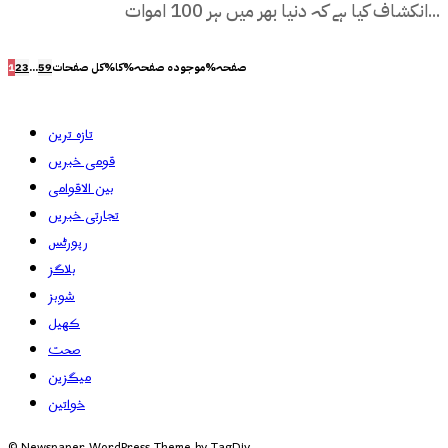
انکشاف کیا ہے کہ دنیا بھر میں ہر 100 اموات...
صفحہ%موجودہ صفحہ%کا%کل صفحات
59
...
3
2
1
تازہ ترین
قومی خبریں
بین الاقوامی
تجارتی خبریں
رپورٹس
بلاگز
شوبز
کھیل
صحت
میگزین
خواتین
© Newspaper WordPress Theme by TagDiv