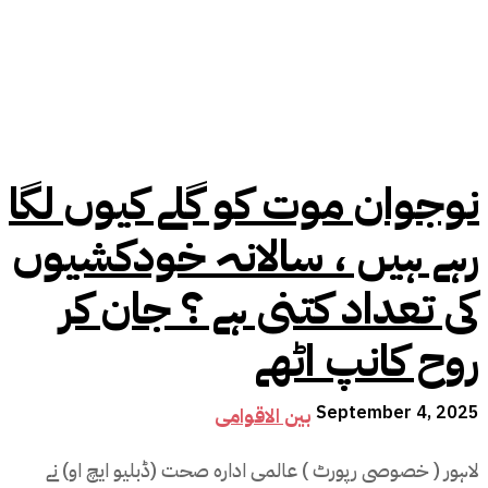
نوجوان موت کو گلے کیوں لگا
رہے ہیں ، سالانہ خودکشیوں
کی تعداد کتنی ہے ؟ جان کر
روح کانپ اٹھے
September 4, 2025
بین الاقوامی
لاہور ( خصوصی رپورٹ ) عالمی ادارہ صحت (ڈبلیو ایچ او) نے