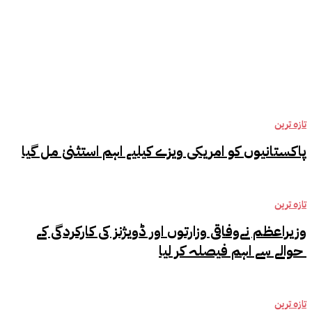
تازہ ترین
تجارتی خبریں
جرائم
خواتین
تازہ ترین
پاکستانیوں کو امریکی ویزے کیلیے اہم استثنیٰ مل گیا
تازہ ترین
وزیراعظم نےوفاقی وزارتوں اور ڈویژنز کی کارکردگی کے
حوالے سے اہم فیصلہ کر لیا
تازہ ترین