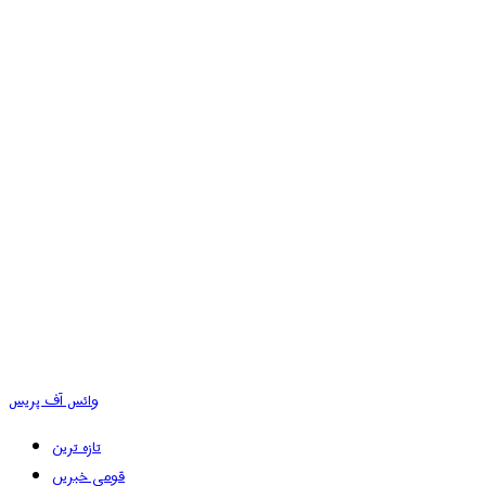
وائس آف پریس
تازہ ترین
قومی خبریں