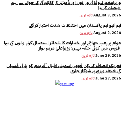
وزیراعظم نےوفاقی وزارتوں اور ڈویژنز کی کارکردگی کے حوالے سے اہم
فیصلہ کر لیا
August 3, 2026
تازہ ترین
ایم کیو ایم پاکستان میں اختلافات شدت اختیار کر گئے
August 2, 2026
تازہ ترین
عوام پر رعب جھاڑنے اور اختیارات کا ناجائز استعمال کرنے والوں کی پیرا
فورس میں کوئی جگہ نہیں:وزیراعلیٰ مریم نواز
June 29, 2026
تازہ ترین
تحریک انصاف کے رکن قومی اسمبلی اقبال آفریدی کو پارٹی ڈسپلن
کی خلاف ورزی پر شوکاز جاری
June 27, 2026
تازہ ترین