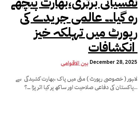
نفسیاتی برتری،بھارت پیچھے
رہ گیا۔۔ عالمی جریدے کی
رپورٹ میں تہلکہ خیز
انکشافات
December 28, 2025
بین الاقوامی
لاہور ( خصوصی رپورٹ ) مئی میں پاک ،بھارت کشیدگی سے
پاکستان کی دفاعی صلاحیت اور ساکھ پر کیا اثر پڑا ۔۔؟...