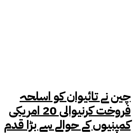
چین نے تائیوان کو اسلحہ
فروخت کرنیوالی 20 امریکی
کمپنیوں کے حوالے سے بڑا قدم