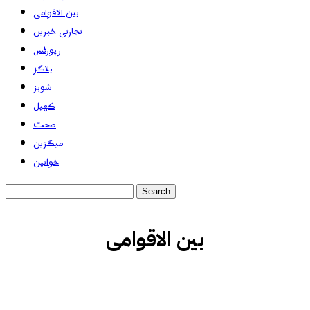
بین الاقوامی
تجارتی خبریں
رپورٹس
بلاگز
شوبز
کھیل
صحت
میگزین
خواتین
بین الاقوامی
بلاگز
بین الاقوامی