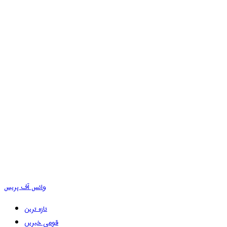
وائس آف پریس
تازہ ترین
قومی خبریں