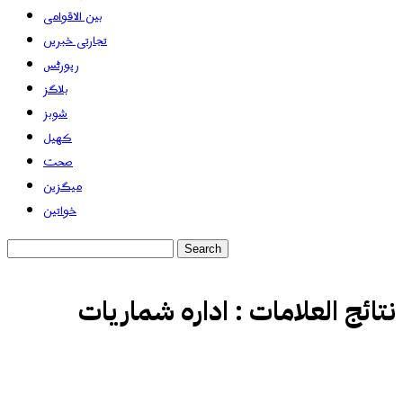
بین الاقوامی
تجارتی خبریں
رپورٹس
بلاگز
شوبز
کھیل
صحت
میگزین
خواتین
نتائج العلامات :
ادارہ شماریات