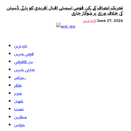
تحریک انصاف کے رکن قومی اسمبلی اقبال آفریدی کو پارٹی ڈسپلن
کی خلاف ورزی پر شوکاز جاری
June 27, 2026
تازہ ترین
تازہ ترین
قومی خبریں
بین الاقوامی
تجارتی خبریں
رپورٹس
بلاگز
شوبز
کھیل
صحت
میگزین
خواتین