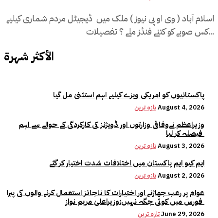
اسلام آباد ( وی او پی نیوز ) ملک میں ڈیجیٹل مردم شماری کیلیے
کس صوبے کو کتنے فنڈز ملے ؟ تفصیلات...
الأكثر شهرة
پاکستانیوں کو امریکی ویزے کیلیے اہم استثنیٰ مل گیا
August 4, 2026
تازہ ترین
وزیراعظم نےوفاقی وزارتوں اور ڈویژنز کی کارکردگی کے حوالے سے اہم
فیصلہ کر لیا
August 3, 2026
تازہ ترین
ایم کیو ایم پاکستان میں اختلافات شدت اختیار کر گئے
August 2, 2026
تازہ ترین
عوام پر رعب جھاڑنے اور اختیارات کا ناجائز استعمال کرنے والوں کی پیرا
فورس میں کوئی جگہ نہیں:وزیراعلیٰ مریم نواز
June 29, 2026
تازہ ترین