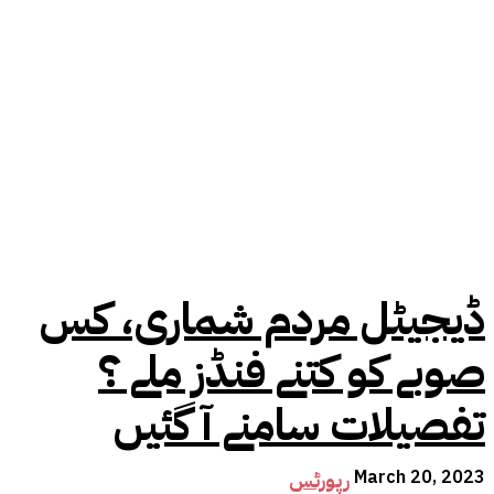
ڈیجیٹل مردم شماری، کس
صوبے کو کتنے فنڈز ملے ؟
تفصیلات سامنے آ گئیں
March 20, 2023
رپورٹس