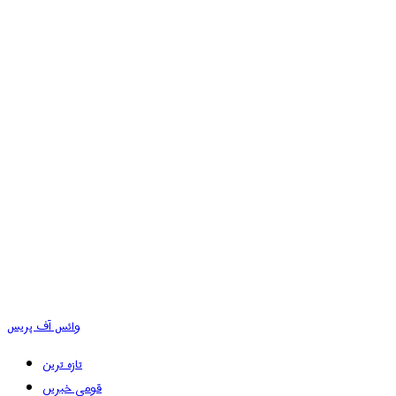
وائس آف پریس
تازہ ترین
قومی خبریں