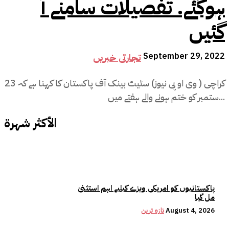
ہوگئے. تفصیلات سامنے آ
گئیں
September 29, 2022
تجارتی خبریں
کراچی ( وی او پی نیوز) سٹیٹ بینک آف پاکستان کا کہنا ہے کہ 23
ستمبر کو ختم ہونے والے ہفتے میں...
الأكثر شهرة
پاکستانیوں کو امریکی ویزے کیلیے اہم استثنیٰ
مل گیا
August 4, 2026
تازہ ترین