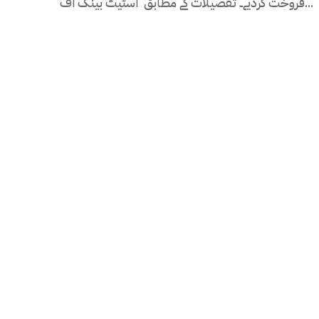
فروخت کردیے۔ تفصیلات کے مطابق اسٹیٹ بینک آف...