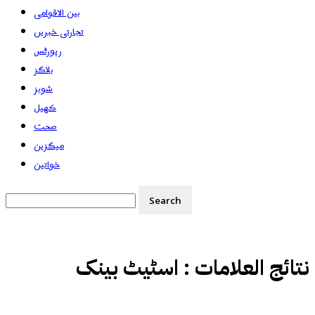
بین الاقوامی
تجارتی خبریں
رپورٹس
بلاگز
شوبز
کھیل
صحت
میگزین
خواتین
نتائج العلامات :
اسٹیٹ بینک