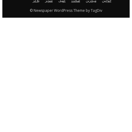
خواتین
میگزین
صحت
کھیل
شوبز
بلاگز
© Newspaper WordPress Theme by TagDiv