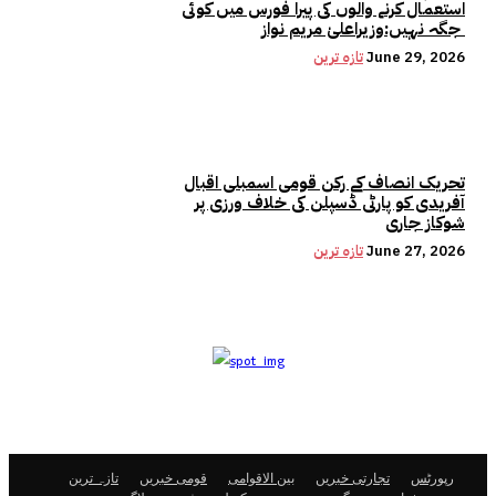
استعمال کرنے والوں کی پیرا فورس میں کوئی
جگہ نہیں:وزیراعلیٰ مریم نواز
June 29, 2026
تازہ ترین
تحریک انصاف کے رکن قومی اسمبلی اقبال
آفریدی کو پارٹی ڈسپلن کی خلاف ورزی پر
شوکاز جاری
June 27, 2026
تازہ ترین
رپورٹس
تجارتی خبریں
بین الاقوامی
قومی خبریں
تازہ ترین