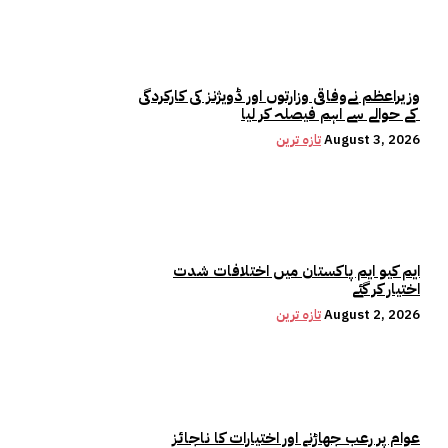
وزیراعظم نےوفاقی وزارتوں اور ڈویژنز کی کارکردگی
کے حوالے سے اہم فیصلہ کر لیا
August 3, 2026
تازہ ترین
ایم کیو ایم پاکستان میں اختلافات شدت
اختیار کر گئے
August 2, 2026
تازہ ترین
عوام پر رعب جھاڑنے اور اختیارات کا ناجائز