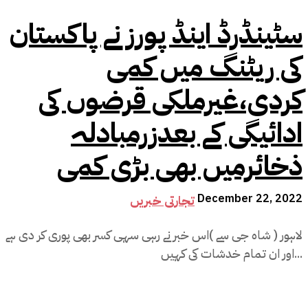
سٹینڈرڈ اینڈ پورز نے پاکستان
کی ریٹنگ میں کمی
کردی،غیرملکی قرضوں کی
ادائیگی کے بعدزرمبادلہ
ذخائرمیں بھی بڑی کمی
December 22, 2022
تجارتی خبریں
لاہور ( شاہ جی سے )اس خبر نے رہی سہی کسر بھی پوری کر دی ہے
اور ان تمام خدشات کی کہیں...