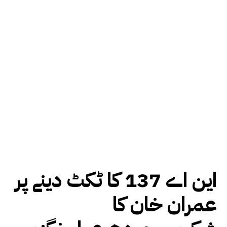
این اے 137 کا ٹکٹ دینے پر
عمران خان کا