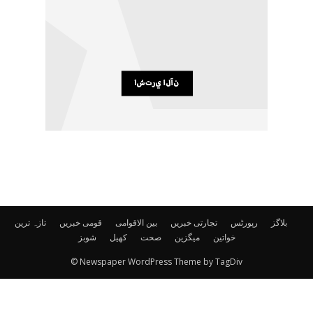
بلاگز
رپورٹس
تجارتی خبریں
بین الاقوامی
قومی خبریں
تازہ ترین
خواتین
میگزین
صحت
کھیل
شوبز
© Newspaper WordPress Theme by TagDiv