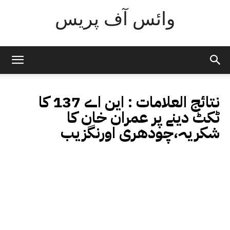
وائس آف پریس
نتائج العلامات :
این اے 137 کا
ٹکٹ دینے پر عمران خان کا
شکریہ،چودھری اورنگزیب