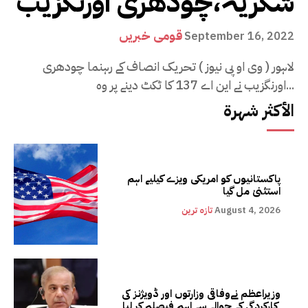
شکریہ،چودھری اورنگزیب
قومی خبریں
September 16, 2022
لاہور ( وی او پی نیوز ) تحریک انصاف کے رہنما چودھری
اورنگزیب نے این اے 137 کا ٹکٹ دینے پر وہ...
الأكثر شهرة
پاکستانیوں کو امریکی ویزے کیلیے اہم
استثنیٰ مل گیا
August 4, 2026
تازہ ترین
وزیراعظم نےوفاقی وزارتوں اور ڈویژنز کی
کارکردگی کے حوالے سے اہم فیصلہ کر لیا