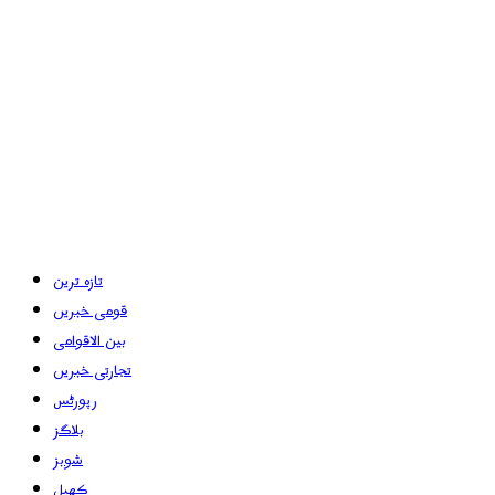
تازہ ترین
قومی خبریں
بین الاقوامی
تجارتی خبریں
رپورٹس
بلاگز
شوبز
کھیل