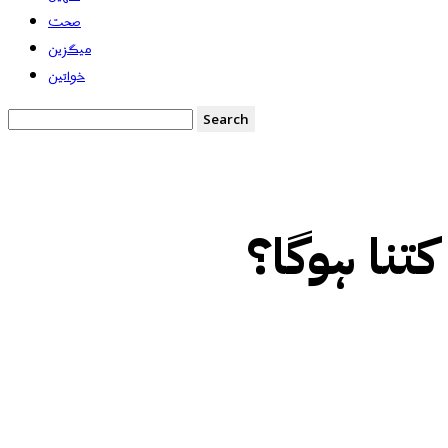
صحت
میگزین
خواتین
کتنا ہوگا؟