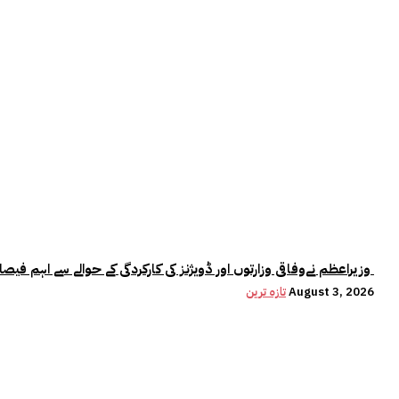
وزیراعظم نےوفاقی وزارتوں اور ڈویژنز کی کارکردگی کے حوالے سے اہم فیصلہ کر لیا
August 3, 2026
تازہ ترین