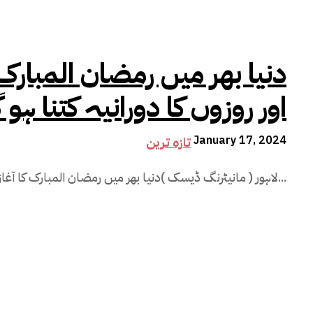
دنیا بھر میں رمضان المبارک ک
اور روزوں کا دورانیہ کتنا ہو گ
January 17, 2024
تازہ ترین
لاہور ( مانیٹرنگ ڈیسک )دنیا بھر میں رمضان المبارک کا آغاز کب ہو گا اور روزوں کا دورانیہ کتنا ہو گا ؟...