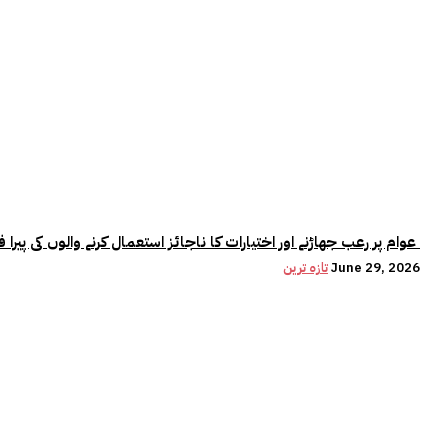
عوام پر رعب جھاڑنے اور اختیارات کا ناجائز استعمال کرنے والوں کی پیرا فورس میں کوئی جگہ نہیں:وزیراعلیٰ مریم نواز
June 29, 2026
تازہ ترین