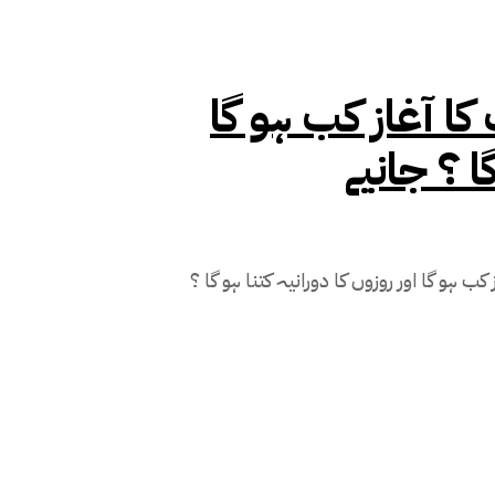
ا آغاز کب ہو گا
ا ؟ جانیے