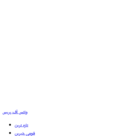
وائس آف پریس
تازہ ترین
قومی خبریں