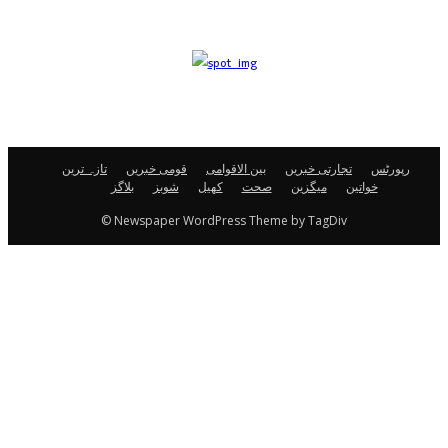
رپورٹس
تجارتی خبریں
بین الاقوامی
قومی خبریں
تازہ ترین
خواتین
میگزین
صحت
کھیل
شوبز
بلاگز
© Newspaper WordPress Theme by TagDiv