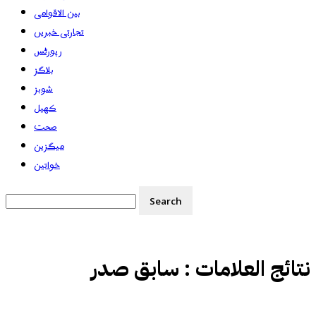
بین الاقوامی
تجارتی خبریں
رپورٹس
بلاگز
شوبز
کھیل
صحت
میگزین
خواتین
نتائج العلامات :
سابق صدر