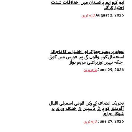
ایم کیو ایم پاکستان میں اختلافات شدت
اختیار کر گئے
August 2, 2026
تازہ ترین
عوام پر رعب جھاڑنے اور اختیارات کا ناجائز
استعمال کرنے والوں کی پیرا فورس میں کوئی
جگہ نہیں:وزیراعلیٰ مریم نواز
June 29, 2026
تازہ ترین
تحریک انصاف کے رکن قومی اسمبلی اقبال
آفریدی کو پارٹی ڈسپلن کی خلاف ورزی پر
شوکاز جاری
June 27, 2026
تازہ ترین