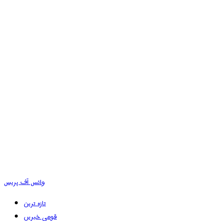
وائس آف پریس
تازہ ترین
قومی خبریں