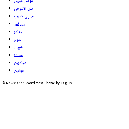
قومی خبریں
بین الاقوامی
تجارتی خبریں
رپورٹس
بلاگز
شوبز
کھیل
صحت
میگزین
خواتین
© Newspaper WordPress Theme by TagDiv