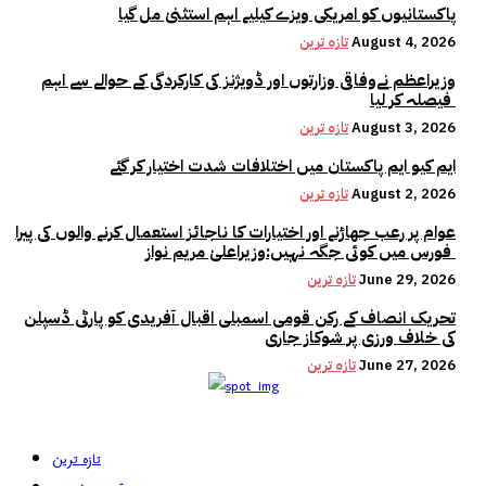
پاکستانیوں کو امریکی ویزے کیلیے اہم استثنیٰ مل گیا
August 4, 2026
تازہ ترین
وزیراعظم نےوفاقی وزارتوں اور ڈویژنز کی کارکردگی کے حوالے سے اہم
فیصلہ کر لیا
August 3, 2026
تازہ ترین
ایم کیو ایم پاکستان میں اختلافات شدت اختیار کر گئے
August 2, 2026
تازہ ترین
عوام پر رعب جھاڑنے اور اختیارات کا ناجائز استعمال کرنے والوں کی پیرا
فورس میں کوئی جگہ نہیں:وزیراعلیٰ مریم نواز
June 29, 2026
تازہ ترین
تحریک انصاف کے رکن قومی اسمبلی اقبال آفریدی کو پارٹی ڈسپلن
کی خلاف ورزی پر شوکاز جاری
June 27, 2026
تازہ ترین
تازہ ترین