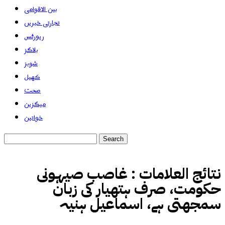
بین الاقوامی
تجارتی خبریں
رپورٹس
بلاگز
شوبز
کھیل
صحت
میگزین
خواتین
نتائج العلامات :
غاصب صیہونی
حکومت، صرف ہتھیار کی زبان
سمجھتی ہے، اسماعیل ہنیہ