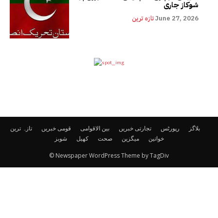
شوکاز جاری
June 27, 2026
تازہ ترین
بلاگز
رپورٹس
تجارتی خبریں
بین الاقوامی
قومی خبریں
تازہ ترین
خواتین
میگزین
صحت
کھیل
شوبز
© Newspaper WordPress Theme by TagDiv