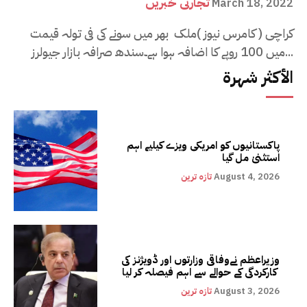
تجارتی خبریں
March 18, 2022
کراچی ( کامرس نیوز )ملک بھر میں سونے کی فی تولہ قیمت
میں 100 روپے کا اضافہ ہوا ہے۔سندھ صرافہ بازار جیولرز...
الأكثر شهرة
پاکستانیوں کو امریکی ویزے کیلیے اہم
استثنیٰ مل گیا
August 4, 2026
تازہ ترین
وزیراعظم نےوفاقی وزارتوں اور ڈویژنز کی
کارکردگی کے حوالے سے اہم فیصلہ کر لیا
August 3, 2026
تازہ ترین