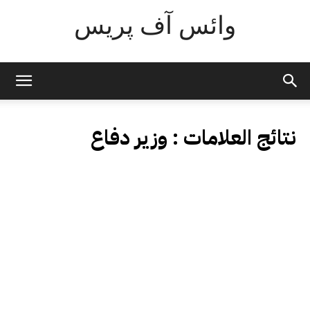
وائس آف پریس
نتائج العلامات :
وزیر دفاع