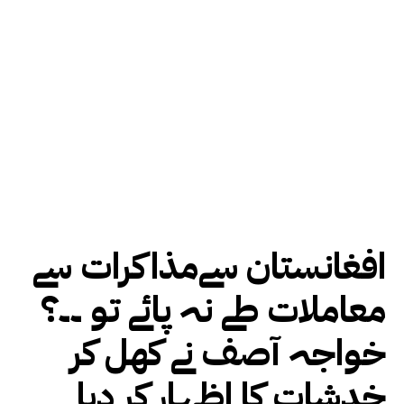
افغانستان سےمذاکرات سے
معاملات طے نہ پائے تو ۔۔؟
خواجہ آصف نے کھل کر
خدشات کا اظہار کر دیا